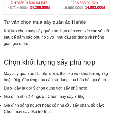
DHT82EIN 536.94.547
F60A 538.91.520
Giá
34.286.000
₫
Giá
Giá
14.992.000
₫
Giá
45.714.900
₫
19.990.000
₫
gốc
hiện
gốc
hiện
là:
tại
là:
tại
45.714.900₫.
là:
19.990.000₫.
là:
34.286.000₫.
14.9
Tư vấn chọn mua sấy quần áo Hafele
Khi lựa chọn máy sấy quần áo, bạn nên xem xét các yếu tố
sau để đảm bảo phù hợp với nhu cầu sử dụng và không
gian gia đình:
-
Chọn khối lượng sấy phù hợp
Máy sấy quần áo Hafele được thiết kế với khối lượng 7kg
hoặc 9kg, đáp ứng nhu cầu sử dụng của hầu hết gia đình.
Dưới đây là gợi ý chọn dung tích sấy phù hợp:
Gia đình nhỏ 2-4 người: Chọn máy sấy 7-8kg
Gia đình đông người hoặc có nhu cầu sấy chăn, đồ dày:
Chọn máy sấy 9kg trở lên.