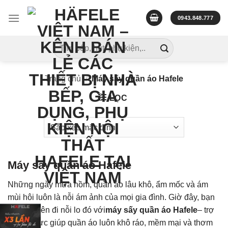
Skip
to
0943.848.777
content
Tìm
kiếm:
Trang chủ
/
Máy sấy quần áo Hafele
LỌC
Máy sấy quần áo Hafele
Những ngày mưa nồm, quần áo lâu khô, ẩm mốc và ám
mùi hôi luôn là nỗi ám ảnh của mọi gia đình. Giờ đây, bạn
có thể quên đi nỗi lo đó với
máy sấy quần áo Hafele
– trợ
thủ đắc lực giúp quần áo luôn khô ráo, mềm mại và thơm