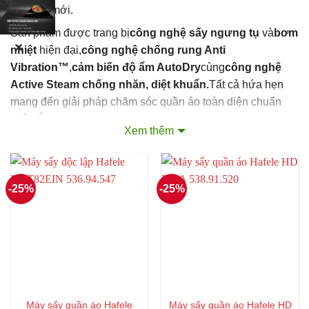
tho như mới.
Sản phẩm được trang bị
công nghệ sấy ngưng tụ
và
bơm
✕
nhiệt
hiện đại,
công nghệ chống rung Anti
Vibration™
,
cảm biến độ ẩm AutoDry
cùng
công nghệ
Active Steam chống nhăn, diệt khuẩn.
Tất cả hứa hẹn
mang đến giải pháp chăm sóc quần áo toàn diện chuẩn
châu Âu.
Xem thêm
Nếu bạn đang tìm một chiếc máy sấy vừa sấy nhanh, tiết
kiệm điện, lại hoạt động êm ái, hãy tham khảo ngay
Hafele
HD-V80A 538.91.720
nhé!
-25%
-25%
Máy sấy quần áo Hafele
Máy sấy quần áo Hafele HD