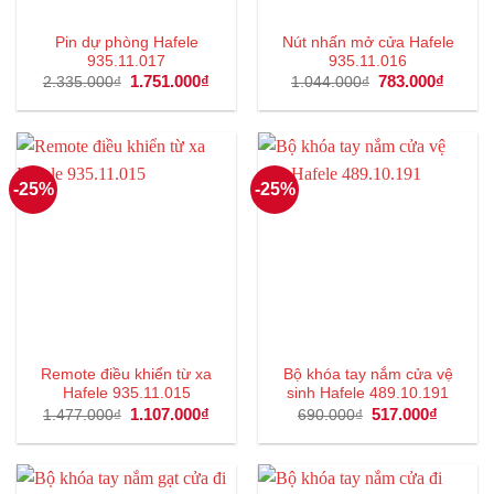
Pin dự phòng Hafele
Nút nhấn mở cửa Hafele
935.11.017
935.11.016
Giá
1.751.000
₫
Giá
Giá
783.000
₫
Giá
2.335.000
₫
1.044.000
₫
gốc
hiện
gốc
hiện
là:
tại
là:
tại
2.335.000₫.
là:
1.044.000₫.
là:
1.751.000₫.
783.00
-25%
-25%
Remote điều khiển từ xa
Bộ khóa tay nắm cửa vệ
Hafele 935.11.015
sinh Hafele 489.10.191
Giá
1.107.000
₫
Giá
Giá
517.000
₫
Giá
1.477.000
₫
690.000
₫
gốc
hiện
gốc
hiện
là:
tại
là:
tại
1.477.000₫.
là:
690.000₫.
là:
1.107.000₫.
517.000