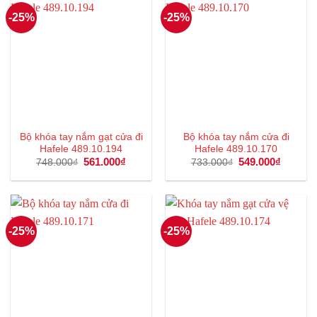
-25%
-25%
Bộ khóa tay nắm gạt cửa đi
Bộ khóa tay nắm cửa đi
Hafele 489.10.194
Hafele 489.10.170
Giá
561.000
₫
Giá
Giá
549.000
₫
Giá
748.000
₫
733.000
₫
gốc
hiện
gốc
hiện
là:
tại
là:
tại
748.000₫.
là:
733.000₫.
là:
561.000₫.
549.000
-25%
-25%