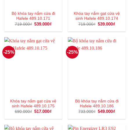
Bộ khóa tay nắm cửa đi
Khóa tay nắm gạt cửa vệ
Hafele 489.10.171
sinh Hafele 489.10.174
Giá
539.000
₫
Giá
Giá
539.000
₫
Giá
719.000
₫
719.000
₫
gốc
hiện
gốc
hiện
là:
tại
là:
tại
719.000₫.
là:
719.000₫.
là:
539.000₫.
539.000
-25%
-25%
Khóa tay nắm gạt cửa vệ
Bộ khóa tay nắm cửa đi
sinh Hafele 489.10.175
Hafele 489.10.186
Giá
517.000
₫
Giá
Giá
549.000
₫
Giá
690.000
₫
733.000
₫
gốc
hiện
gốc
hiện
là:
tại
là:
tại
690.000₫.
là:
733.000₫.
là:
517.000₫.
549.000