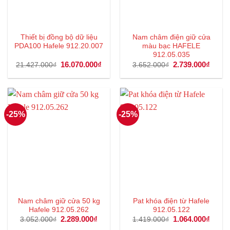
Thiết bị đồng bộ dữ liệu
Nam châm điện giữ cửa
PDA100 Hafele 912.20.007
màu bạc HAFELE
912.05.035
Giá
16.070.000
₫
Giá
Giá
2.739.000
₫
Giá
21.427.000
₫
3.652.000
₫
gốc
hiện
gốc
hiện
là:
tại
là:
tại
21.427.000₫.
là:
3.652.000₫.
là:
16.070.000₫.
2.739
-25%
-25%
Nam châm giữ cửa 50 kg
Pat khóa điện từ Hafele
Hafele 912.05.262
912.05.122
Giá
2.289.000
₫
Giá
Giá
1.064.000
₫
Giá
3.052.000
₫
1.419.000
₫
gốc
hiện
gốc
hiện