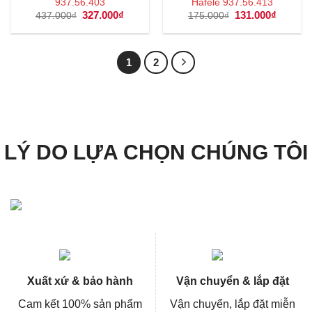
937.56.403
Hafele 937.56.413
Giá
327.000
₫
Giá
Giá
131.000
₫
Giá
437.000
₫
175.000
₫
gốc
hiện
gốc
hiện
là:
tại
là:
tại
437.000₫.
là:
175.000₫.
là:
327.000₫.
131.000
1
2
LÝ DO LỰA CHỌN CHÚNG TÔI
Xuất xứ & bảo hành
Vận chuyển & lắp đặt
Cam kết 100% sản phẩm
Vận chuyển, lắp đặt miễn