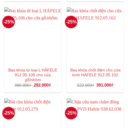
là:
tại
là:
tại
3.052.000₫.
là:
1.419.000₫.
là:
2.289.000₫.
1.064
-25%
-25%
Bas khóa từ loại L HÄFELE
Bas khóa chốt điện cho cửa
912.05.106 cho cửa
kính HAFELE 912.05.102
gỗ/nhôm
Giá
292.000
₫
Giá
Giá
391.000
₫
Giá
390.000
₫
522.000
₫
gốc
hiện
gốc
hiện
là:
tại
là:
tại
390.000₫.
là:
522.000₫.
là:
292.000₫.
391.000
-25%
-25%