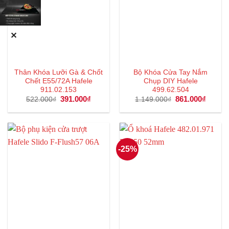
✕
Thân Khóa Lưỡi Gà & Chốt
Bộ Khóa Cửa Tay Nắm
Chết E55/72A Hafele
Chụp DIY Hafele
911.02.153
499.62.504
Giá
391.000
₫
Giá
Giá
861.000
₫
Giá
522.000
₫
1.149.000
₫
gốc
hiện
gốc
hiện
là:
tại
là:
tại
522.000₫.
là:
1.149.000₫.
là:
391.000₫.
861.00
-25%