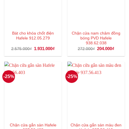
Bát cho khóa chốt điện
Chặn cửa nam châm đồng
Hafele 912.05.279
bóng PVD Hafele
938.62.038
Giá
1.931.000
₫
Giá
Giá
204.000
₫
Giá
2.575.000
₫
272.000
₫
gốc
hiện
gốc
hiện
là:
tại
là:
tại
2.575.000₫.
là:
272.000₫.
là:
1.931.000₫.
204.000
-25%
-25%
Chặn cửa gắn sàn Hafele
Chặn cửa gắn sàn màu đen