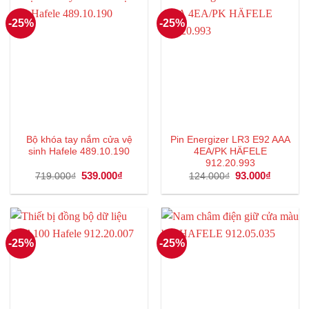
-25%
-25%
Bộ khóa tay nắm cửa vệ
Pin Energizer LR3 E92 AAA
sinh Hafele 489.10.190
4EA/PK HÄFELE
912.20.993
Giá
539.000
₫
Giá
Giá
93.000
₫
Giá
719.000
₫
124.000
₫
gốc
hiện
gốc
hiện
là:
tại
là:
tại
719.000₫.
là:
124.000₫.
là:
539.000₫.
93.000₫.
-25%
-25%