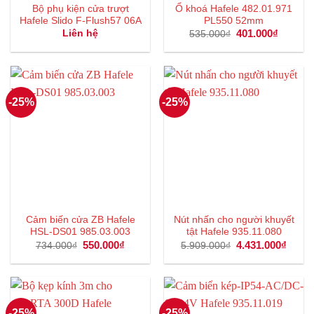
Bộ phụ kiện cửa trượt
Ổ khoá Hafele 482.01.971
Hafele Slido F-Flush57 06A
PL550 52mm
Giá
401.000
₫
Giá
Liên hệ
535.000
₫
gốc
hiện
là:
tại
535.000₫.
là:
401.000
-25%
-25%
Cảm biến cửa ZB Hafele
Nút nhấn cho người khuyết
HSL-DS01 985.03.003
tật Hafele 935.11.080
Giá
550.000
₫
Giá
Giá
4.431.000
₫
Giá
734.000
₫
5.909.000
₫
gốc
hiện
gốc
hiện
là:
tại
là:
tại
734.000₫.
là:
5.909.000₫.
là:
550.000₫.
4.431
-25%
-25%