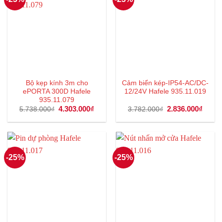
Bộ kẹp kính 3m cho
Cảm biển kép-IP54-AC/DC-
ePORTA 300D Hafele
12/24V Hafele 935.11.019
935.11.079
Giá
4.303.000
₫
Giá
Giá
2.836.000
₫
Giá
5.738.000
₫
3.782.000
₫
gốc
hiện
gốc
hiện
là:
tại
là:
tại
5.738.000₫.
là:
3.782.000₫.
là:
4.303.000₫.
2.836
-25%
-25%