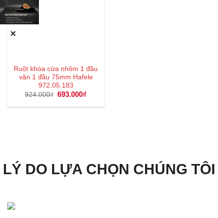
✕
Ruột khóa cửa nhôm 1 đầu
vặn 1 đầu 75mm Hafele
972.05.183
Giá
693.000
₫
Giá
924.000
₫
gốc
hiện
là:
tại
924.000₫.
là:
693.000₫.
LÝ DO LỰA CHỌN CHÚNG TÔI