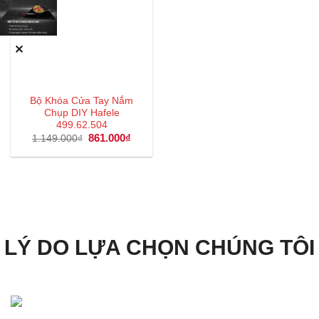
✕
Bộ Khóa Cửa Tay Nắm
Chụp DIY Hafele
499.62.504
Giá
861.000
₫
Giá
1.149.000
₫
gốc
hiện
là:
tại
1.149.000₫.
là:
861.000₫.
LÝ DO LỰA CHỌN CHÚNG TÔI