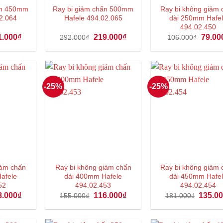
ấn 450mm
Ray bi giảm chấn 500mm
Ray bi không giảm 
2.064
Hafele 494.02.065
dài 250mm Hafe
494.02.450
Giá
Giá
Giá
Giá
1.000
₫
219.000
₫
79.00
292.000
₫
106.000
₫
hiện
gốc
hiện
gốc
tại
là:
tại
là:
.000₫.
là:
292.000₫.
là:
106.00
201.000₫.
219.000₫.
-25%
-25%
iảm chấn
Ray bi không giảm chấn
Ray bi không giảm 
afele
dài 400mm Hafele
dài 450mm Hafe
52
494.02.453
494.02.454
Giá
Giá
Giá
Giá
8.000
₫
116.000
₫
135.0
155.000
₫
181.000
₫
hiện
gốc
hiện
gốc
tại
là:
tại
là:
.000₫.
là:
155.000₫.
là:
181.000
108.000₫.
116.000₫.