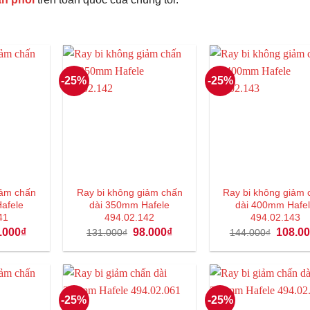
-25%
-25%
iảm chấn
Ray bi không giảm chấn
Ray bi không giảm 
afele
dài 350mm Hafele
dài 400mm Hafe
41
494.02.142
494.02.143
á
Giá
Giá
Giá
Giá
.000
₫
98.000
₫
108.0
131.000
₫
144.000
₫
c
hiện
gốc
hiện
gốc
tại
là:
tại
là:
3.000₫.
là:
131.000₫.
là:
144.000
84.000₫.
98.000₫.
-25%
-25%