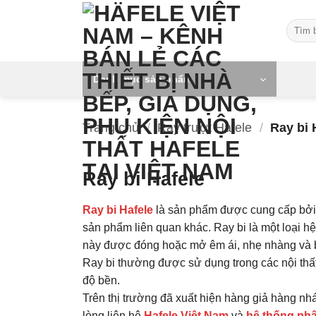
Skip
Tìm
to
kiếm:
content
Danh mục sản phẩm
Trang chủ
/
Ray trượt Hafele
/
Ray bi 
Ray bi Hafele
Ray bi Hafele
là sản phẩm được cung cấp bởi Hä
sản phẩm liên quan khác. Ray bi là một loại hệ
này được đóng hoặc mở êm ái, nhẹ nhàng và bề
Ray bi thường được sử dụng trong các nội thất
độ bền.
Trên thị trường đã xuất hiện hàng giả hàng nh
lòng liên hệ
Hafele Việt Nam
và
hệ thống ph