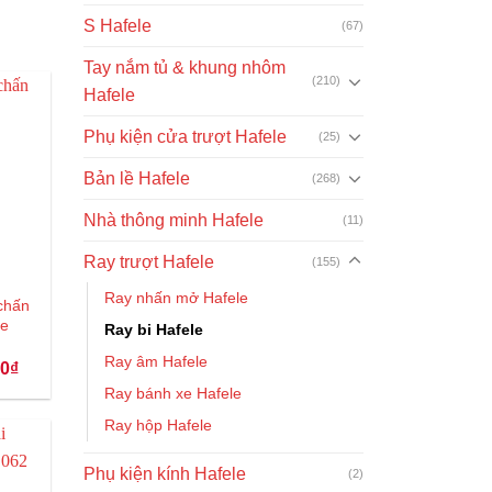
S Hafele
(67)
Tay nắm tủ & khung nhôm
(210)
Hafele
Phụ kiện cửa trượt Hafele
(25)
Bản lề Hafele
(268)
Nhà thông minh Hafele
(11)
Ray trượt Hafele
(155)
Ray nhấn mở Hafele
chấn
le
Ray bi Hafele
Ray âm Hafele
Giá
00
₫
hiện
Ray bánh xe Hafele
tại
₫.
là:
Ray hộp Hafele
108.000₫.
Phụ kiện kính Hafele
(2)