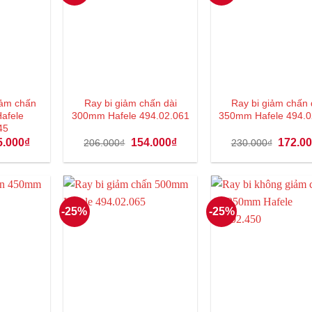
iảm chấn
Ray bi giảm chấn dài
Ray bi giảm chấn 
afele
300mm Hafele 494.02.061
350mm Hafele 494.0
45
Giá
Giá
Giá
Giá
5.000
₫
154.000
₫
172.0
206.000
₫
230.000
₫
hiện
gốc
hiện
gốc
tại
là:
tại
là:
.000₫.
là:
206.000₫.
là:
230.000
135.000₫.
154.000₫.
-25%
-25%