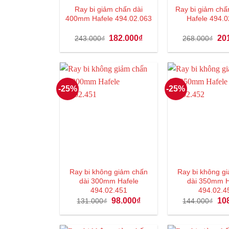
Ray bi giảm chấn dài
Ray bi giảm ch
400mm Hafele 494.02.063
Hafele 494.0
Giá
Giá
Giá
182.000
₫
20
243.000
₫
268.000
₫
gốc
hiện
gốc
là:
tại
là:
243.000₫.
là:
268
182.000₫.
-25%
-25%
Ray bi không giảm chấn
Ray bi không g
dài 300mm Hafele
dài 350mm H
494.02.451
494.02.4
Giá
Giá
Giá
98.000
₫
10
131.000
₫
144.000
₫
gốc
hiện
gốc
là:
tại
là:
131.000₫.
là:
144
98.000₫.