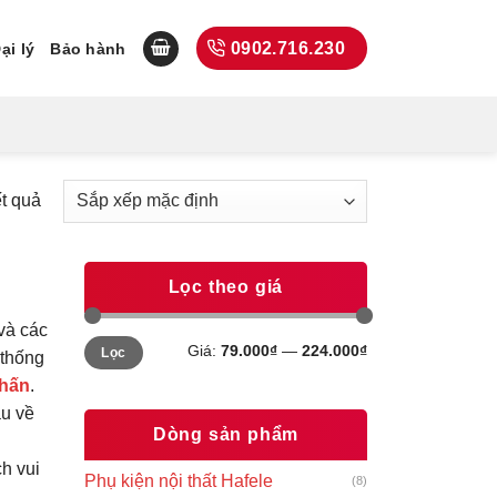
0902.716.230
ại lý
Bảo hành
ết quả
Lọc theo giá
 và các
Giá
Giá
Giá:
79.000₫
—
224.000₫
Lọc
tối
tối
 thống
thiểu
đa
chấn
.
ầu về
Dòng sản phẩm
h vui
Phụ kiện nội thất Hafele
(8)