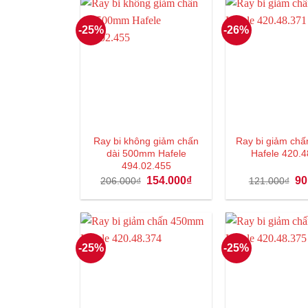
-25%
-26%
Ray bi không giảm chấn
Ray bi giảm ch
dài 500mm Hafele
Hafele 420.4
494.02.455
Giá
Giá
Gi
154.000
₫
90
206.000
₫
121.000
₫
gốc
hiện
gố
là:
tại
là:
206.000₫.
là:
12
154.000₫.
-25%
-25%