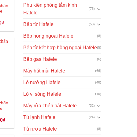
Phụ kiện phòng tắm kính
chấn
(76)
le
Hafele
Giá
0
₫
Bếp từ Hafele
(50)
hiện
tại
0₫.
là:
Bếp hồng ngoại Hafele
(8)
79.000₫.
Bếp từ kết hợp hồng ngoại Hafele
(5)
Bếp gas Hafele
(6)
Máy hút mùi Hafele
(66)
Lò nướng Hafele
(48)
Lò vi sóng Hafele
(10)
chấn
Máy rửa chén bát Hafele
(32)
le
Tủ lạnh Hafele
(24)
Giá
00
₫
hiện
tại
Tủ rượu Hafele
(8)
₫.
là:
135.000₫.