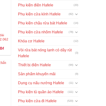
Phụ kiện điện Hafele
(20)
Phụ kiện cửa kính Hafele
(82)
Phụ kiện chậu rửa bát Hafele
(14)
Phụ kiện cửa nhôm Hafele
(78)
dài
2.062
Khóa cơ Hafele
(12)
Giá
00
₫
Vòi rửa bát nóng lạnh có dây rút
hiện
(3)
tại
Hafele
₫.
là:
172.000₫.
Thiết bị điện Hafele
(94)
Sản phẩm khuyến mãi
(9)
Dụng cụ nấu nướng Hafele
(11)
Phụ kiện tủ quần áo Hafele
(111)
Phụ kiện cửa đi Hafele
(520)