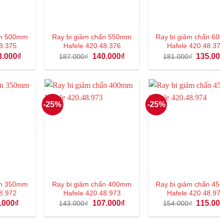
ấn 500mm
Ray bi giảm chấn 550mm
Ray bi giảm chấn 
8.375
Hafele 420.48.376
Hafele 420.48.3
Giá
Giá
Giá
Giá
3.000
₫
140.000
₫
135.0
187.000
₫
181.000
₫
hiện
gốc
hiện
gốc
tại
là:
tại
là:
.000₫.
là:
187.000₫.
là:
181.000
123.000₫.
140.000₫.
-25%
-25%
ấn 350mm
Ray bi giảm chấn 400mm
Ray bi giảm chấn 
8.972
Hafele 420.48.973
Hafele 420.48.9
á
Giá
Giá
Giá
Giá
.000
₫
107.000
₫
115.0
143.000
₫
154.000
₫
c
hiện
gốc
hiện
gốc
tại
là:
tại
là: