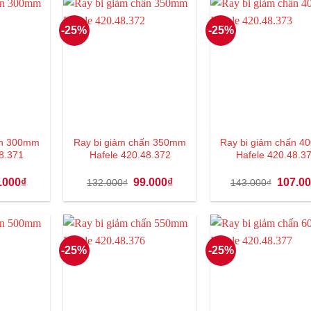
-25%
-25%
ấn 300mm
Ray bi giảm chấn 350mm
Ray bi giảm chấn 
8.371
Hafele 420.48.372
Hafele 420.48.3
á
Giá
Giá
Giá
Giá
.000
₫
99.000
₫
107.0
132.000
₫
143.000
₫
c
hiện
gốc
hiện
gốc
tại
là:
tại
là:
1.000₫.
là:
132.000₫.
là:
143.000
90.000₫.
99.000₫.
-25%
-25%