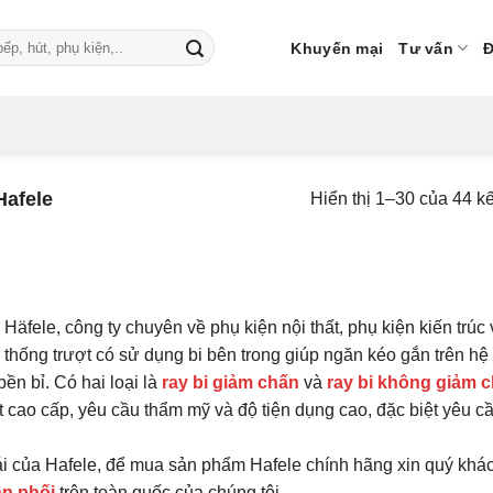
Khuyến mại
Tư vấn
Đ
Hafele
Hiển thị 1–30 của 44 k
fele, công ty chuyên về phụ kiện nội thất, phụ kiện kiến ​​trúc
 thống trượt có sử dụng bi bên trong giúp ngăn kéo gắn trên hệ
n bỉ. Có hai loại là
ray bi giảm chấn
và
ray bi không giảm 
 cao cấp, yêu cầu thẩm mỹ và độ tiện dụng cao, đặc biệt yêu c
ái của Hafele, để mua sản phẩm Hafele chính hãng xin quý khác
ân phối
trên toàn quốc của chúng tôi.