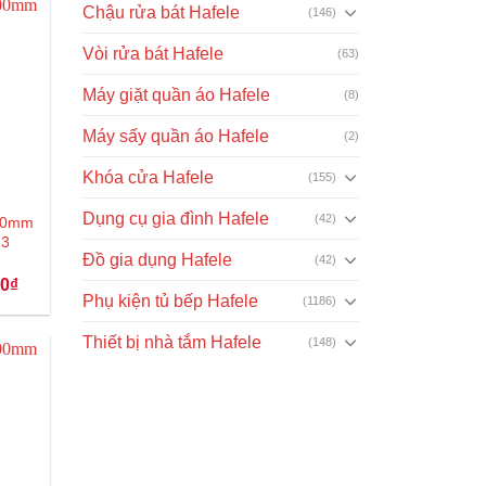
Chậu rửa bát Hafele
(146)
Vòi rửa bát Hafele
(63)
Máy giặt quần áo Hafele
(8)
Máy sấy quần áo Hafele
(2)
Khóa cửa Hafele
(155)
Dụng cụ gia đình Hafele
(42)
400mm
73
Đồ gia dụng Hafele
(42)
Giá
00
₫
hiện
Phụ kiện tủ bếp Hafele
(1186)
tại
₫.
là:
Thiết bị nhà tắm Hafele
107.000₫.
(148)