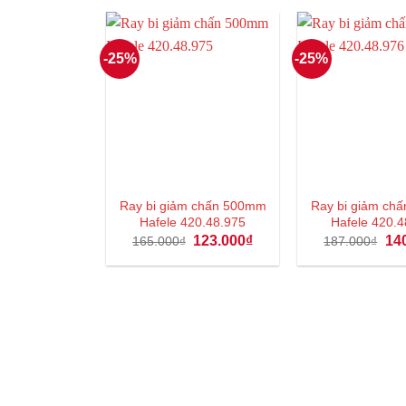
121.000₫.
là:
13
90.000₫.
-25%
-25%
Ray bi giảm chấn 500mm
Ray bi giảm ch
Hafele 420.48.975
Hafele 420.4
Giá
Giá
Giá
123.000
₫
14
165.000
₫
187.000
₫
gốc
hiện
gốc
là:
tại
là:
165.000₫.
là:
187
123.000₫.