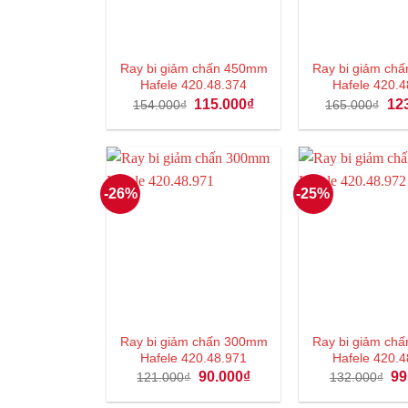
Ray bi giảm chấn 450mm
Ray bi giảm ch
Hafele 420.48.374
Hafele 420.4
Giá
Giá
Giá
115.000
₫
12
154.000
₫
165.000
₫
gốc
hiện
gốc
là:
tại
là:
154.000₫.
là:
165
115.000₫.
-26%
-25%
Ray bi giảm chấn 300mm
Ray bi giảm ch
Hafele 420.48.971
Hafele 420.4
Giá
Giá
Gi
90.000
₫
99
121.000
₫
132.000
₫
gốc
hiện
gố
là:
tại
là: