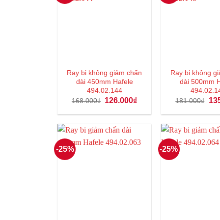
Ray bi không giảm chấn
Ray bi không g
dài 450mm Hafele
dài 500mm H
494.02.144
494.02.1
Giá
Giá
Giá
126.000
₫
13
168.000
₫
181.000
₫
gốc
hiện
gốc
là:
tại
là:
168.000₫.
là:
181
126.000₫.
-25%
-25%