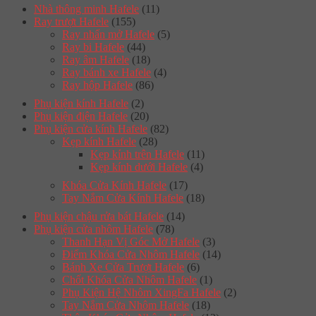
Nhà thông minh Hafele
(11)
Ray trượt Hafele
(155)
Ray nhấn mở Hafele
(5)
Ray bi Hafele
(44)
Ray âm Hafele
(18)
Ray bánh xe Hafele
(4)
Ray hộp Hafele
(86)
Phụ kiện kính Hafele
(2)
Phụ kiện điện Hafele
(20)
Phụ kiện cửa kính Hafele
(82)
Kẹp kính Hafele
(28)
Kẹp kính trên Hafele
(11)
Kẹp kính dưới Hafele
(4)
Khóa Cửa Kính Hafele
(17)
Tay Nắm Cửa Kính Hafele
(18)
Phụ kiện chậu rửa bát Hafele
(14)
Phụ kiện cửa nhôm Hafele
(78)
Thanh Hạn Vị Góc Mở Hafele
(3)
Điểm Khóa Cửa Nhôm Hafele
(14)
Bánh Xe Cửa Trượt Hafele
(6)
Chốt Khóa Cửa Nhôm Hafele
(1)
Phụ Kiện Hệ Nhôm XingFa Hafele
(2)
Tay Nắm Cửa Nhôm Hafele
(18)