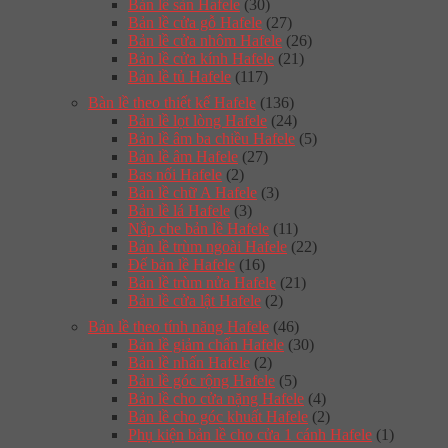
Bản lề sàn Hafele
(30)
Bản lề cửa gỗ Hafele
(27)
Bản lề cửa nhôm Hafele
(26)
Bản lề cửa kính Hafele
(21)
Bản lề tủ Hafele
(117)
Bàn lề theo thiết kế Hafele
(136)
Bản lề lọt lòng Hafele
(24)
Bản lề âm ba chiều Hafele
(5)
Bản lề âm Hafele
(27)
Bas nối Hafele
(2)
Bản lề chữ A Hafele
(3)
Bản lề lá Hafele
(3)
Nắp che bản lề Hafele
(11)
Bản lề trùm ngoài Hafele
(22)
Đế bản lề Hafele
(16)
Bản lề trùm nửa Hafele
(21)
Bản lề cửa lật Hafele
(2)
Bản lề theo tính năng Hafele
(46)
Bản lề giảm chấn Hafele
(30)
Bản lề nhấn Hafele
(2)
Bản lề góc rộng Hafele
(5)
Bản lề cho cửa nặng Hafele
(4)
Bản lề cho góc khuất Hafele
(2)
Phụ kiện bản lề cho cửa 1 cánh Hafele
(1)