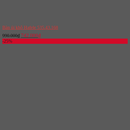
Bàn ủi khô Hafele 535.43.168
Giá
Giá
742.000
₫
990.000
₫
gốc
hiện
-25%
là:
tại
990.000₫.
là:
742.000₫.