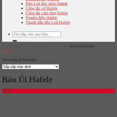
Đèn Led đọc sách Hafele
Công tắc cơ Hafele
Công tắc cảm ứng Hafele
Nguồn điện Hafele
Thanh dẫn đèn Led Hafele
Tìm
kiếm:
Trang chủ
/
Phụ kiện tủ quần áo Hafele
/
Bàn Ủi Hafele
Lọc
Showing all 8 results
Bàn Ủi Hafele
-25%