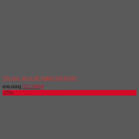
Tấm bọc bàn ủi đồ Hafele 568.60.907
Giá
Giá
522.000
₫
696.000
₫
gốc
hiện
-25%
là:
tại
696.000₫.
là:
522.000₫.