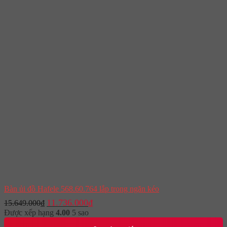
Bàn ủi đồ Hafele 568.60.764 lắp trong ngăn kéo
Giá
Giá
11.736.000
₫
15.649.000
₫
gốc
hiện
Được xếp hạng
4.00
5 sao
là:
tại