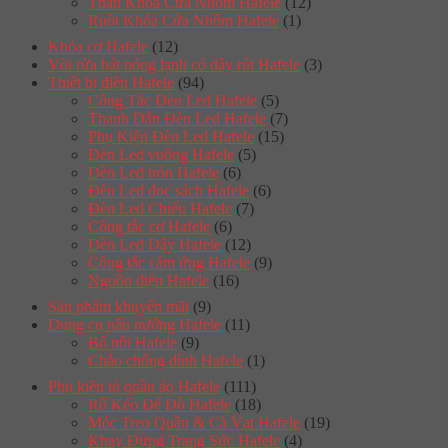
Thân Khóa Cửa Nhôm Hafele
(12)
Ruột Khóa Cửa Nhôm Hafele
(1)
Khóa cơ Hafele
(12)
Vòi rửa bát nóng lạnh có dây rút Hafele
(3)
Thiết bị điện Hafele
(94)
Công Tắc Đèn Led Hafele
(5)
Thanh Dẫn Đèn Led Hafele
(7)
Phụ Kiện Đèn Led Hafele
(15)
Đèn Led vuông Hafele
(5)
Đèn Led tròn Hafele
(6)
Đèn Led đọc sách Hafele
(6)
Đèn Led Chiếu Hafele
(7)
Công tắc cơ Hafele
(6)
Đèn Led Dây Hafele
(12)
Công tắc cảm ứng Hafele
(9)
Nguồn điện Hafele
(16)
Sản phẩm khuyến mãi
(9)
Dụng cụ nấu nướng Hafele
(11)
Bộ nồi Hafele
(9)
Chảo chống dính Hafele
(1)
Phụ kiện tủ quần áo Hafele
(111)
Rổ Kéo Để Đồ Hafele
(18)
Móc Treo Quần & Cà Vạt Hafele
(19)
Khay Đựng Trang Sức Hafele
(4)