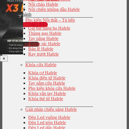
Nồi chảo Hafele
Đại lý
Nồi chiên không dầu Hafele
Bảo hành
Phụ kiện Nội thất – Tủ bếp
0902.716.230
Giá bát nâng hạ Hafele
Thùng gạo Hafele
Tay nâng Hafele
Thùng rác Hafele
0943.848.777
Bản lề Hafele
Ray trượt Hafele
✕
Khóa cửa Hafele
Khóa cơ Hafele
Khóa điện tử Hafele
Tay nắm cửa Hafele
Phụ kiện khóa cửa Hafele
Khóa vân tay Hafele
Khóa thẻ từ Hafele
Giải pháp chiếu sáng Hafele
Đèn Led vuông Hafele
Đèn Led tròn Hafele
Đèn Led dây Hafele