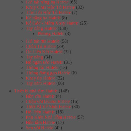
Giá bát nâng hạ Hafele
(65)
Khay Chia Hộc Tủ Hafele
(32)
Tấm Lót Hộc Tủ Hafele
(7)
Kệ nâng hạ Hafele
(8)
Kệ Góc - Mâm Xoay Hafele
(25)
Tay nâng Hafele
(138)
Pittong Hafele
(3)
Giá bát đĩa Hafele
(58)
Chân Tủ Hafele
(29)
Ốc Liên Kết Hafele
(32)
Tay nâng
(34)
Bộ ngăn kéo Hafele
(31)
Thùng rác Hafele
(13)
Thùng đựng gạo Hafele
(6)
Khay úp Hafele
(32)
Tay nắm Hafele
(66)
Thiết bị nhà tắm Hafele
(148)
Bồn cầu Hafele
(4)
Chậu vòi lavabo Hafele
(16)
Thiết Bị Vệ Sinh Hafele
(30)
Bộ Trộn Hafele
(15)
Phụ Kiện Nhà Tắm Hafele
(57)
Bồn tắm Hafele
(17)
Sen vòi Hafele
(42)