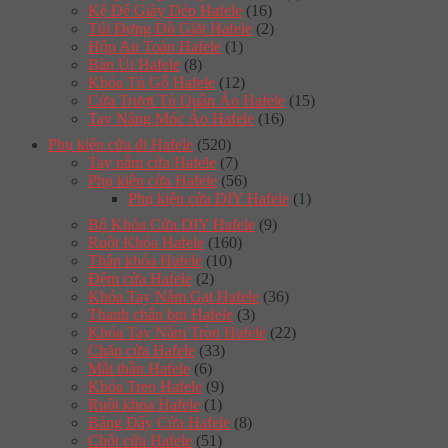
Kệ Để Giày Dép Hafele
(16)
Túi Đựng Đồ Giặt Hafele
(2)
Hộp An Toàn Hafele
(1)
Bàn Ủi Hafele
(8)
Khóa Tủ Gỗ Hafele
(12)
Cửa Trượt Tủ Quần Áo Hafele
(15)
Tay Nâng Móc Áo Hafele
(16)
Phụ kiện cửa đi Hafele
(520)
Tay nắm cửa Hafele
(7)
Phụ kiện cửa Hafele
(56)
Phụ kiện cửa DIY Hafele
(1)
Bộ Khóa Cửa DIY Hafele
(9)
Ruột Khóa Hafele
(160)
Thân khóa Hafele
(10)
Đệm cửa Hafele
(2)
Khóa Tay Nắm Gạt Hafele
(36)
Thanh chắn bụi Hafele
(3)
Khóa Tay Nắm Tròn Hafele
(22)
Chặn cửa Hafele
(33)
Mắt thần Hafele
(6)
Khóa Treo Hafele
(9)
Ruột khóa Hafele
(1)
Bảng Đẩy Cửa Hafele
(8)
Chốt cửa Hafele
(51)