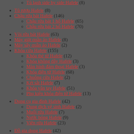
Tủ lạnh side by side Hafele
(8)
Tủ rượu Hafele
(8)
Chậu rửa bát Hafele
(146)
Chậu rửa bát 1 hố Hafele
(65)
Chậu rửa bát 2 hố Hafele
(70)
Vòi rửa bát Hafele
(63)
Máy giặt quần áo Hafele
(8)
Máy sấy quần áo Hafele
(2)
Khóa cửa Hafele
(155)
Khóa thẻ từ Hafele
(12)
Khóa không dây Hafele
(3)
Màn hình đàm thoại Hafele
(3)
Khóa điện tử Hafele
(68)
Chuông cửa Hafele
(2)
Két sắt Hafele
(7)
Khóa vân tay Hafele
(51)
Phụ kiện khóa điện tử Hafele
(13)
Dụng cụ gia đình Hafele
(42)
Dung dịch vệ sinh Hafele
(2)
Muối rửa Hafele
(7)
Nước bóng Hafele
(9)
Viên rửa Hafele
(23)
Đồ gia dụng Hafele
(42)