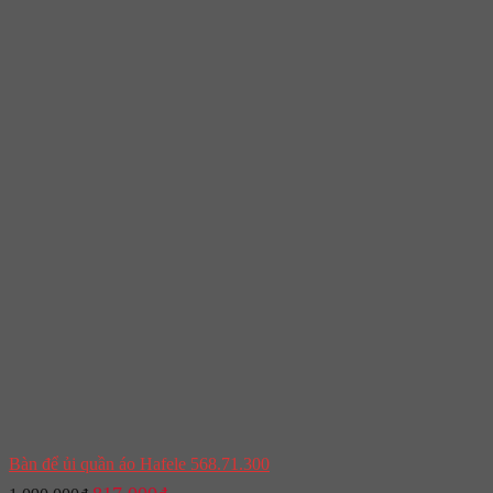
Bàn để ủi quần áo Hafele 568.71.300
Giá
Giá