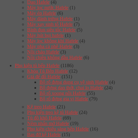
Dao Hafele
(4)
Máy lọc nước Hafele
(1)
Máy ép Hafele
(6)
Máy đánh trứng Hafele
(1)
Máy xay sinh tố Hafele
(7)
Bình đun siêu tốc Hafele
(5)
Máy hút bụi hafele
(1)
Máy lọc không khí Hafele
(4)
Máy pha cà phê Hafele
(3)
Nồi chảo Hafele
(3)
Nồi chiên không dầu Hafele
(6)
Phụ kiện tủ bếp Hafele
(1186)
Khóa Tủ Bếp Hafele
(12)
Giá để đồ Hafele
(151)
Bộ rổ đựng dụng cụ vệ sinh Hafele
(4)
Bộ đựng dao thớt, chai lọ Hafele
(24)
Bộ rổ xoong nồi Hafele
(55)
Bộ rổ đựng gia vị Hafele
(79)
Kệ treo Hafele
(21)
Phụ kiện treo kệ tủ Hafele
(24)
Tủ đồ khô Hafele
(69)
Nêm nhấn mở Hafele
(19)
Phụ kiện chiếu sáng bếp Hafele
(16)
Bas đỡ kệ Hafele
(15)