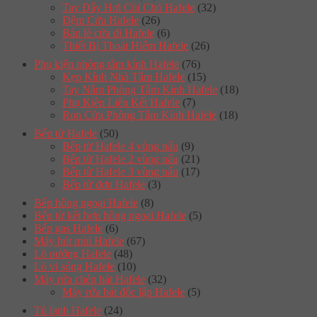
Tay Đẩy Hơi Cùi Chỏ Hafele
(32)
Đệm Cửa Hafele
(26)
Bản lề cửa đi Hafele
(6)
Thiết Bị Thoát Hiểm Hafele
(26)
Phụ kiện phòng tắm kính Hafele
(76)
Kẹp Kính Nhà Tắm Hafele
(15)
Tay Nắm Phòng Tắm Kính Hafele
(18)
Phụ Kiện Liên Kết Hafele
(7)
Ron Cửa Phòng Tắm Kính Hafele
(18)
Bếp từ Hafele
(50)
Bếp từ Hafele 4 vùng nấu
(9)
Bếp từ Hafele 2 vùng nấu
(21)
Bếp từ Hafele 3 vùng nấu
(17)
Bếp từ đơn Hafele
(3)
Bếp hồng ngoại Hafele
(8)
Bếp từ kết hợp hồng ngoại Hafele
(5)
Bếp gas Hafele
(6)
Máy hút mùi Hafele
(67)
Lò nướng Hafele
(48)
Lò vi sóng Hafele
(10)
Máy rửa chén bát Hafele
(32)
Máy rửa bát độc lập Hafele
(5)
Tủ lạnh Hafele
(24)