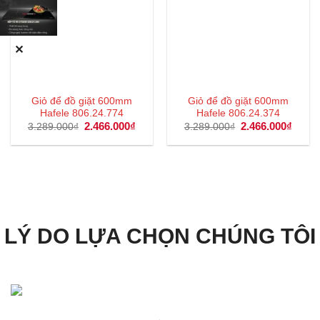
✕
Giỏ để đồ giặt 600mm
Giỏ để đồ giặt 600mm
Hafele 806.24.774
Hafele 806.24.374
Giá
2.466.000
₫
Giá
Giá
2.466.000
₫
Giá
3.289.000
₫
3.289.000
₫
gốc
hiện
gốc
hiện
là:
tại
là:
tại
3.289.000₫.
là:
3.289.000₫.
là:
2.466.000₫.
2.466
LÝ DO LỰA CHỌN CHÚNG TÔI