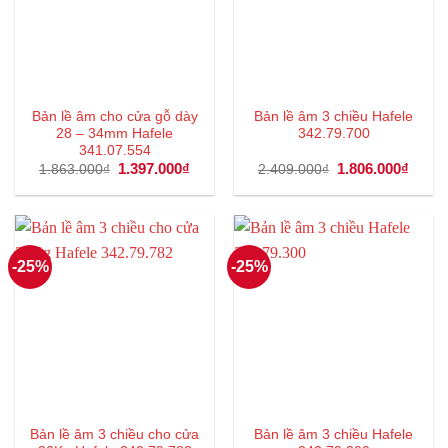
Bản lề âm cho cửa gỗ dày
Bản lề âm 3 chiều Hafele
28 – 34mm Hafele
342.79.700
341.07.554
Giá
1.397.000
₫
Giá
Giá
1.806.000
₫
Giá
1.863.000
₫
2.409.000
₫
gốc
hiện
gốc
hiện
là:
tại
là:
tại
1.863.000₫.
là:
2.409.000₫.
là:
1.397.000₫.
1.806
-25%
-25%
Bản lề âm 3 chiều cho cửa
Bản lề âm 3 chiều Hafele