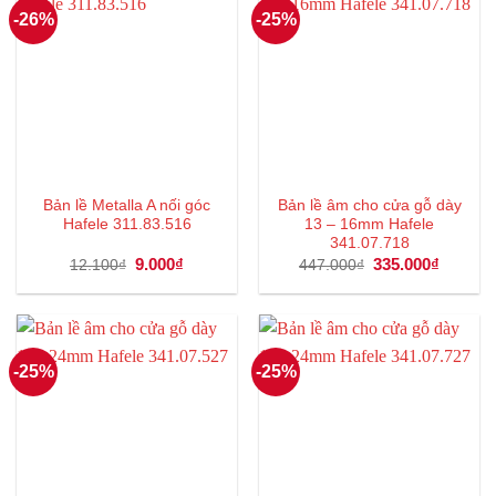
-26%
-25%
Bản lề Metalla A nối góc
Bản lề âm cho cửa gỗ dày
Hafele 311.83.516
13 – 16mm Hafele
341.07.718
Giá
9.000
₫
Giá
Giá
335.000
₫
Giá
12.100
₫
447.000
₫
gốc
hiện
gốc
hiện
là:
tại
là:
tại
12.100₫.
là:
447.000₫.
là:
9.000₫.
335.000
-25%
-25%