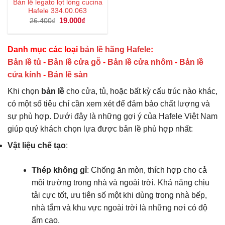
Bản lề legato lọt lòng cucina
Hafele 334.00.063
Giá
19.000
₫
Giá
26.400
₫
gốc
hiện
là:
tại
26.400₫.
là:
19.000₫.
Danh mục các loại
bản lề hãng Hafele
:
Bản lề tủ
-
Bản lề cửa gỗ
-
Bản lề cửa nhôm
-
Bản lề
cửa kính
-
Bản lề sàn
Khi chọn
bản lề
cho cửa, tủ, hoặc bất kỳ cấu trúc nào khác,
có một số tiêu chí cần xem xét để đảm bảo chất lượng và
sự phù hợp. Dưới đây là những gợi ý của Hafele Việt Nam
giúp quý khách chọn lựa được bản lề phù hợp nhất:
Vật liệu chế tạo
:
Thép không gỉ
: Chống ăn mòn, thích hợp cho cả
môi trường trong nhà và ngoài trời. Khả năng chịu
tải cực tốt, ưu tiên số một khi dùng trong nhà bếp,
nhà tắm và khu vực ngoài trời là những nơi có độ
ẩm cao.