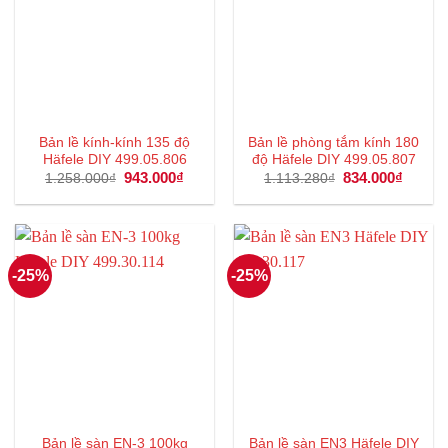
Bản lề kính-kính 135 độ
Bản lề phòng tắm kính 180
Häfele DIY 499.05.806
độ Häfele DIY 499.05.807
Giá
943.000
₫
Giá
Giá
834.000
₫
Giá
1.258.000
₫
1.113.280
₫
gốc
hiện
gốc
hiện
là:
tại
là:
tại
1.258.000₫.
là:
1.113.280₫.
là:
943.000₫.
834.00
-25%
-25%
Bản lề sàn EN-3 100kg
Bản lề sàn EN3 Häfele DIY