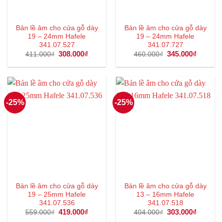
Bản lề âm cho cửa gỗ dày
Bản lề âm cho cửa gỗ dày
19 – 24mm Hafele
19 – 24mm Hafele
341.07.527
341.07.727
Giá
308.000
₫
Giá
Giá
345.000
₫
Giá
411.000
₫
460.000
₫
gốc
hiện
gốc
hiện
là:
tại
là:
tại
411.000₫.
là:
460.000₫.
là:
308.000₫.
345.000
-25%
-25%
Bản lề âm cho cửa gỗ dày
Bản lề âm cho cửa gỗ dày
19 – 25mm Hafele
13 – 16mm Hafele
341.07.536
341.07.518
Giá
419.000
₫
Giá
Giá
303.000
₫
Giá
559.000
₫
404.000
₫
gốc
hiện
gốc
hiện