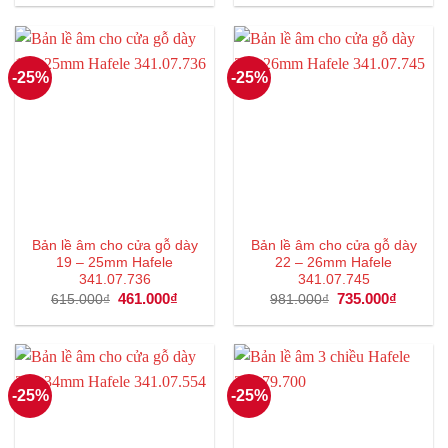
là:
tại
là:
tại
559.000₫.
là:
404.000₫.
là:
419.000₫.
303.000
-25%
-25%
Bản lề âm cho cửa gỗ dày
Bản lề âm cho cửa gỗ dày
19 – 25mm Hafele
22 – 26mm Hafele
341.07.736
341.07.745
Giá
461.000
₫
Giá
Giá
735.000
₫
Giá
615.000
₫
981.000
₫
gốc
hiện
gốc
hiện
là:
tại
là:
tại
615.000₫.
là:
981.000₫.
là:
461.000₫.
735.000
-25%
-25%