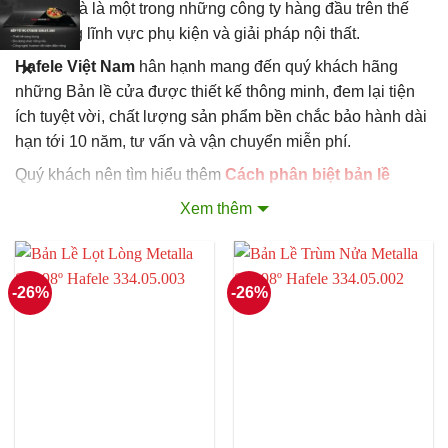
tại Đức và là một trong những công ty hàng đầu trên thế
giới trong lĩnh vực phụ kiện và giải pháp nội thất.
Hafele Việt Nam
hân hạnh mang đến quý khách hãng
✕
những Bản lề cửa được thiết kế thông minh, đem lại tiện
ích tuyệt vời, chất lượng sản phẩm bền chắc bảo hành dài
hạn tới 10 năm, tư vấn và vận chuyển miễn phí.
Quý khách nên tìm hiểu thêm
Cách phân biệt bản lề
Hafele thật và giả
để tránh mua phải hàng kém chất
Xem thêm
lượng. Tốt nhất nên liên hệ
hệ thống phân phối chính
hãng Hafele
, chúng tôi sẽ giới thiệu đại lý chính hãng gần
nhất hoặc vận chuyển tận nơi theo yêu cầu của quý khách.
-26%
-26%