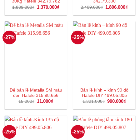
30Kg Hafele 342.79.782
342.79.300
Giá
1.379.000
₫
Giá
Giá
1.806.000
₫
Giá
1.839.000
₫
2.409.000
₫
gốc
hiện
gốc
hiện
là:
tại
là:
tại
1.839.000₫.
là:
2.409.000₫.
là:
1.379.000₫.
1.806
-27%
-25%
Đế bản lề Metalla SM màu
Bản lề kính – kính 90 độ
đen Hafele 315.98.656
Häfele DIY 499.05.805
Giá
11.000
₫
Giá
Giá
990.000
₫
Giá
15.000
₫
1.321.000
₫
gốc
hiện
gốc
hiện
là:
tại
là:
tại
15.000₫.
là:
1.321.000₫.
là:
11.000₫.
990.00
-25%
-25%