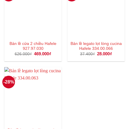
Bản lề cửa 2 chiều Hafele
Bản lề legato lọt lòng cucina
927.97.030
Hafele 334.00.066
Giá
469.000
₫
Giá
Giá
28.000
₫
Giá
626.000
₫
37.400
₫
gốc
hiện
gốc
hiện
là:
tại
là:
tại
626.000₫.
là:
37.400₫.
là:
469.000₫.
28.000₫.
-28%