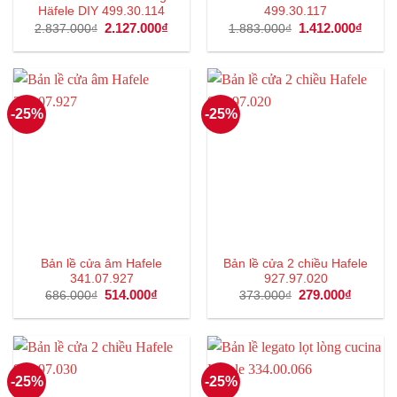
Häfele DIY 499.30.114
499.30.117
Giá
2.127.000
₫
Giá
Giá
1.412.000
₫
Giá
2.837.000
₫
1.883.000
₫
gốc
hiện
gốc
hiện
là:
tại
là:
tại
2.837.000₫.
là:
1.883.000₫.
là:
2.127.000₫.
1.412
-25%
-25%
Bản lề cửa âm Hafele
Bản lề cửa 2 chiều Hafele
341.07.927
927.97.020
Giá
514.000
₫
Giá
Giá
279.000
₫
Giá
686.000
₫
373.000
₫
gốc
hiện
gốc
hiện
là:
tại
là:
tại
686.000₫.
là:
373.000₫.
là:
514.000₫.
279.000
-25%
-25%