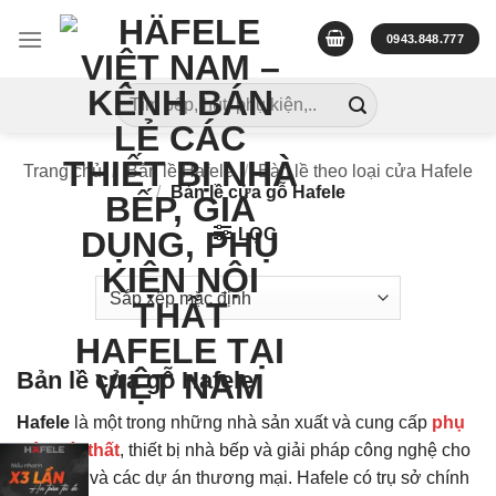
Skip
to
0943.848.777
content
Tìm
kiếm:
Trang chủ
/
Bản lề Hafele
/
Bàn lề theo loại cửa Hafele
/
Bản lề cửa gỗ Hafele
LỌC
Bản lề cửa gỗ Hafele
Hafele
là một trong những nhà sản xuất và cung cấp
phụ
kiện nội thất
, thiết bị nhà bếp và giải pháp công nghệ cho
ngôi nhà và các dự án thương mại. Hafele có trụ sở chính