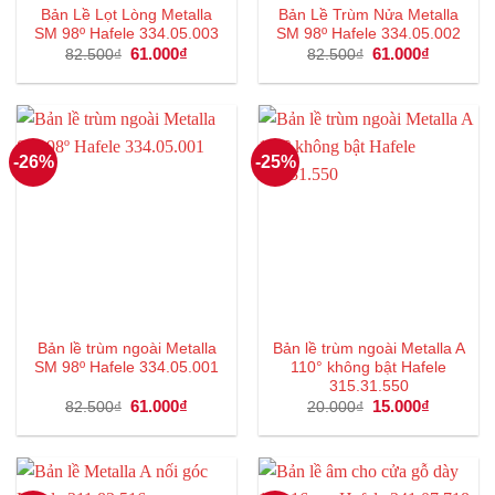
Bản Lề Lọt Lòng Metalla
Bản Lề Trùm Nửa Metalla
SM 98º Hafele 334.05.003
SM 98º Hafele 334.05.002
Giá
61.000
₫
Giá
Giá
61.000
₫
Giá
82.500
₫
82.500
₫
gốc
hiện
gốc
hiện
là:
tại
là:
tại
82.500₫.
là:
82.500₫.
là:
61.000₫.
61.000₫.
-26%
-25%
Bản lề trùm ngoài Metalla
Bản lề trùm ngoài Metalla A
SM 98º Hafele 334.05.001
110° không bật Hafele
315.31.550
Giá
61.000
₫
Giá
Giá
15.000
₫
Giá
82.500
₫
20.000
₫
gốc
hiện
gốc
hiện
là:
tại
là:
tại
82.500₫.
là:
20.000₫.
là:
61.000₫.
15.000₫.