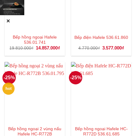
✕
Bếp hồng ngoại Hafele
Bếp điện Hafele 536.61.860
536.01.741
Giá
14.857.000
₫
Giá
Giá
3.577.000
₫
Giá
19.810.000
₫
4.770.000
₫
gốc
hiện
gốc
hiện
là:
tại
là:
tại
19.810.000₫.
là:
4.770.000₫.
là:
14.857.000₫.
3.577
-25%
-25%
hot
Bếp hồng ngoại 2 vùng nấu
Bếp hồng ngoại Hafele HC-
Hafele HC-R772B
R772D 536.61.685