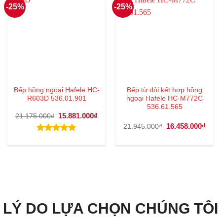
-25%
-25%
Bếp hồng ngoại Hafele HC-
Bếp từ đôi kết hợp hồng
R603D 536.01.901
ngoại Hafele HC-M772C
536.61.565
Giá
15.881.000
₫
Giá
21.175.000
₫
gốc
hiện
Giá
16.458.000
₫
Giá
21.945.000
₫
là:
tại
gốc
hiện
21.175.000₫.
là:
là:
tại
Được xếp
15.881.000₫.
21.945.000₫.
là:
hạng
5.00
16.4
5 sao
LÝ DO LỰA CHỌN CHÚNG TÔI