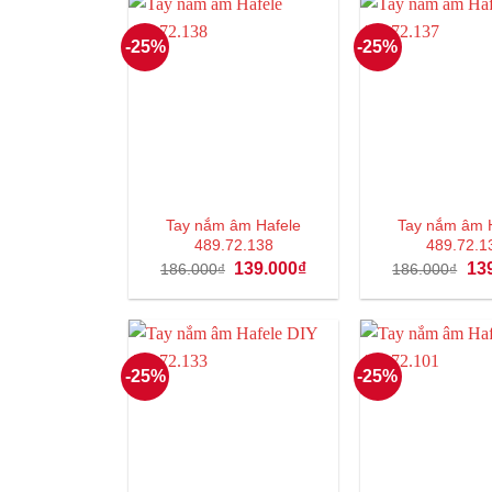
-25%
-25%
Tay nắm âm Hafele
Tay nắm âm 
489.72.138
489.72.1
Giá
Giá
Giá
139.000
₫
13
186.000
₫
186.000
₫
gốc
hiện
gốc
là:
tại
là:
186.000₫.
là:
186
139.000₫.
-25%
-25%