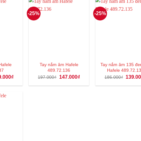
-25%
-25%
Hafele
Tay nắm âm Hafele
Tay nắm âm 135 đe
37
489.72.136
Hafele 489.72.1
Giá
Giá
Giá
Giá
9.000
₫
147.000
₫
139.0
197.000
₫
186.000
₫
hiện
gốc
hiện
gốc
tại
là:
tại
là:
.000₫.
là:
197.000₫.
là:
186.000
139.000₫.
147.000₫.