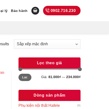
0902.716.230
ại lý
Bảo hành
esults
Lọc theo giá
Giá
Giá
Giá:
81.000₫
—
234.000₫
Lọc
tối
tối
thiểu
đa
Dòng sản phẩm
Phụ kiện nội thất Hafele
(8)