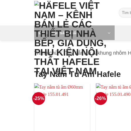
Skip
Tìm
to
kiếm:
content
Danh mục sản phẩm
Trang chủ
/
Tay nắm tủ & khung nhôm H
Tay Nắm Tủ Âm Hafele
-25%
-26%