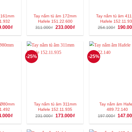
âm 161mm
Tay nắm tủ âm 172mm
Tay nắm tủ âm 4
1.932
Hafele 151.22.600
Hafele 152.11.9
Giá
Giá
Giá
Giá
9.000
₫
233.000
₫
190.0
311.000
₫
254.100
₫
hiện
gốc
hiện
gốc
tại
là:
tại
là:
.000₫.
là:
311.000₫.
là:
254.100
149.000₫.
233.000₫.
-25%
-25%
âm Ø80mm
Tay nắm tủ âm 311mm
Tay nắm âm Hafe
1.492
Hafele 152.11.935
489.72.140
Giá
Giá
Giá
Giá
4.000
₫
173.000
₫
147.0
231.000
₫
197.000
₫
hiện
gốc
hiện
gốc
tại
là:
tại
là:
.000₫.
là:
231.000₫.
là:
197.000
234.000₫.
173.000₫.