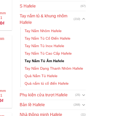
S Hafele
(67)
09mm
Tay nắm tủ & khung nhôm
21
(210)
Hafele
Giá
00
₫
hiện
tại
Tay Nắm Nhôm Hafele
₫.
là:
121.000₫.
Tay Nắm Tủ Cố Điển Hafele
Tay Nắm Tủ Inox Hafele
Tay Nắm Tủ Cao Cấp Hafele
Tay Nắm Tủ Âm Hafele
Tay Nắm Dạng Thanh Nhôm Hafele
Quả Nắm Tủ Hafele
Quả nắm tủ cổ điển Hafele
10mm
Phụ kiện cửa trượt Hafele
(25)
01
Giá
0
₫
hiện
Bản lề Hafele
(268)
tại
0₫.
là:
Nhà thông minh Hafele
89.000₫.
(11)