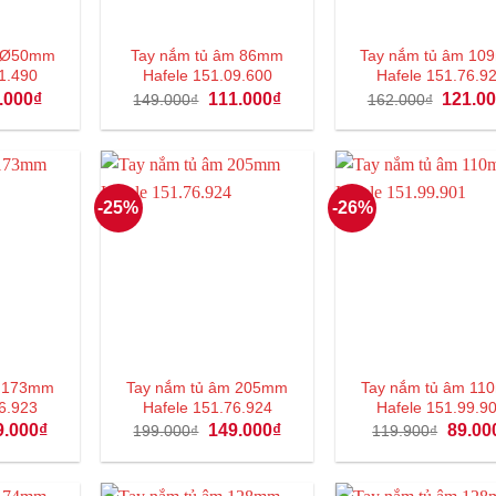
âm Ø50mm
Tay nắm tủ âm 86mm
Tay nắm tủ âm 1
1.490
Hafele 151.09.600
Hafele 151.76.9
á
Giá
Giá
Giá
Giá
.000
₫
111.000
₫
121.0
149.000
₫
162.000
₫
c
hiện
gốc
hiện
gốc
tại
là:
tại
là:
9.000₫.
là:
149.000₫.
là:
162.000
81.000₫.
111.000₫.
-25%
-26%
âm 173mm
Tay nắm tủ âm 205mm
Tay nắm tủ âm 1
6.923
Hafele 151.76.924
Hafele 151.99.9
Giá
Giá
Giá
Giá
9.000
₫
149.000
₫
89.00
199.000
₫
119.900
₫
hiện
gốc
hiện
gốc
tại
là:
tại
là:
.000₫.
là:
199.000₫.
là:
119.90
139.000₫.
149.000₫.