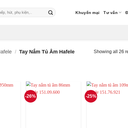
Khuyến mại
Tư vấn
Đ
afele
/
Tay Nắm Tủ Âm Hafele
Showing all 26 r
-26%
-25%