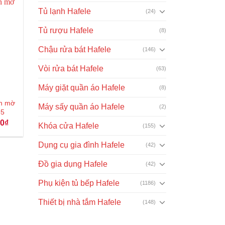
Tủ lạnh Hafele
(24)
Tủ rượu Hafele
(8)
Chậu rửa bát Hafele
(146)
Vòi rửa bát Hafele
(63)
Máy giặt quần áo Hafele
(8)
n mờ
Máy sấy quần áo Hafele
(2)
35
Giá
00
₫
Khóa cửa Hafele
(155)
hiện
tại
₫.
là:
Dụng cụ gia đình Hafele
(42)
139.000₫.
Đồ gia dụng Hafele
(42)
Phụ kiện tủ bếp Hafele
(1186)
Thiết bị nhà tắm Hafele
(148)