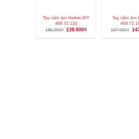
Tay nắm âm Hafele DIY
Tay nắm âm 
489.72.133
489.72.1
Giá
Giá
Giá
139.000
₫
14
186.000
₫
197.000
₫
gốc
hiện
gốc
là:
tại
là:
186.000₫.
là:
197
139.000₫.