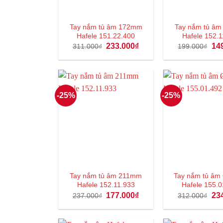
Tay nắm tủ âm 172mm
Tay nắm tủ 
Hafele 151.22.400
Hafele 152.1
Giá
Giá
Giá
233.000
₫
14
311.000
₫
199.000
₫
gốc
hiện
gốc
là:
tại
là:
311.000₫.
là:
199
233.000₫.
-25%
-25%
Tay nắm tủ âm 211mm
Tay nắm tủ 
Hafele 152.11.933
Hafele 155.0
Giá
Giá
Giá
177.000
₫
23
237.000
₫
312.000
₫
gốc
hiện
gốc
là:
tại
là:
237.000₫.
là:
312
177.000₫.