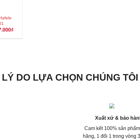
Hafele
01
Giá
7.000
₫
hiện
tại
.000₫.
là:
147.000₫.
LÝ DO LỰA CHỌN CHÚNG TÔI
Xuất xứ & bảo hàn
Cam kết 100% sản phẩm
hãng, 1 đổi 1 trong vòng 3