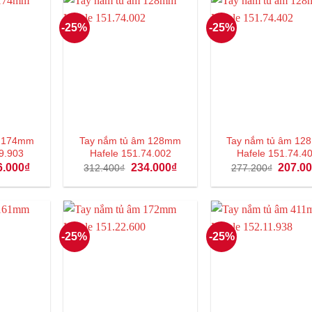
-25%
-25%
âm 174mm
Tay nắm tủ âm 128mm
Tay nắm tủ âm 1
9.903
Hafele 151.74.002
Hafele 151.74.4
Giá
Giá
Giá
Giá
6.000
₫
234.000
₫
207.0
312.400
₫
277.200
₫
hiện
gốc
hiện
gốc
tại
là:
tại
là:
.900₫.
là:
312.400₫.
là:
277.200
106.000₫.
234.000₫.
-25%
-25%