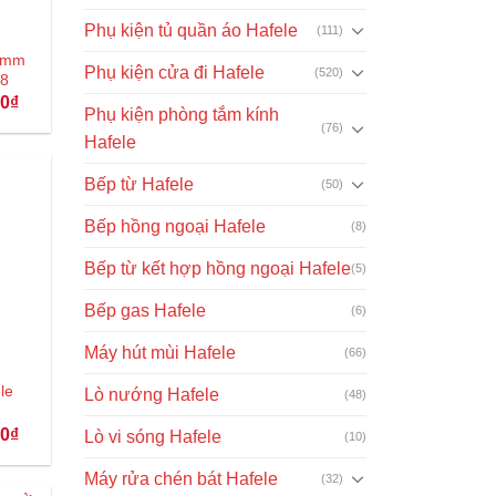
Phụ kiện tủ quần áo Hafele
(111)
11mm
Phụ kiện cửa đi Hafele
(520)
38
Giá
00
₫
Phụ kiện phòng tắm kính
hiện
(76)
tại
Hafele
₫.
là:
190.000₫.
Bếp từ Hafele
(50)
Bếp hồng ngoại Hafele
(8)
Bếp từ kết hợp hồng ngoại Hafele
(5)
Bếp gas Hafele
(6)
Máy hút mùi Hafele
(66)
le
Lò nướng Hafele
(48)
Giá
00
₫
Lò vi sóng Hafele
(10)
hiện
tại
Máy rửa chén bát Hafele
₫.
là:
(32)
147.000₫.