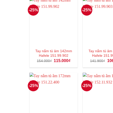
-25%
-25%
Tay nắm tủ âm 142mm
Tay nắm tủ 
Hafele 151.99.902
Hafele 151.9
Giá
Giá
Giá
115.000
₫
10
154.000
₫
141.900
₫
gốc
hiện
gốc
là:
tại
là:
154.000₫.
là:
141
115.000₫.
-25%
-25%