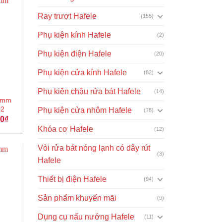
Ray trượt Hafele
(155)
Phụ kiện kính Hafele
(2)
Phụ kiện điện Hafele
(20)
Phụ kiện cửa kính Hafele
(82)
Phụ kiện chậu rửa bát Hafele
(14)
28mm
02
Phụ kiện cửa nhôm Hafele
(78)
Giá
00
₫
hiện
Khóa cơ Hafele
(12)
tại
₫.
là:
207.000₫.
Vòi rửa bát nóng lạnh có dây rút
(3)
Hafele
Thiết bị điện Hafele
(94)
Sản phẩm khuyến mãi
(9)
Dụng cụ nấu nướng Hafele
(11)