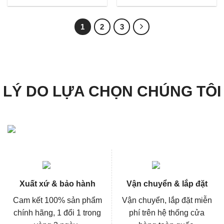
là:
tại
là:
tại
957.000₫.
là:
1.057.000₫.
là:
717.000₫.
792.00
1
2
3
LÝ DO LỰA CHỌN CHÚNG TÔI
Xuất xứ & bảo hành
Vận chuyển & lắp đặt
Cam kết 100% sản phẩm
Vận chuyển, lắp đặt miễn
chính hãng, 1 đổi 1 trong
phí trên hệ thống cửa