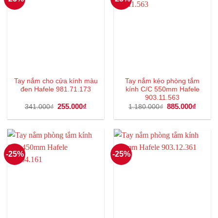
Tay nắm cho cửa kính màu
Tay nắm kéo phòng tắm
đen Hafele 981.71.173
kính C/C 550mm Hafele
903.11.563
Giá
255.000
₫
Giá
Giá
885.000
₫
Giá
341.000
₫
1.180.000
₫
gốc
hiện
gốc
hiện
là:
tại
là:
tại
341.000₫.
là:
1.180.000₫.
là:
255.000₫.
885.00
-25%
-25%