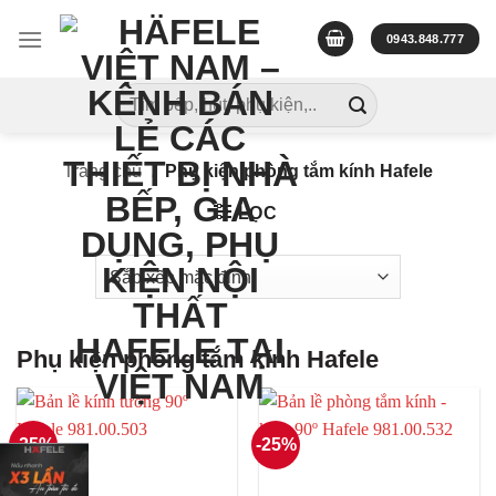
Skip
to
0943.848.777
content
Tìm
kiếm:
Trang chủ
/
Phụ kiện phòng tắm kính Hafele
LỌC
Phụ kiện phòng tắm kính Hafele
-25%
-25%