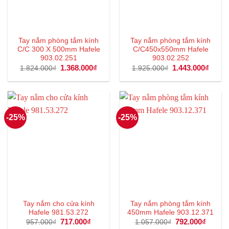
Tay nắm phòng tắm kính
Tay nắm phòng tắm kính
C/C 300 X 500mm Hafele
C/C450x550mm Hafele
903.02.251
903.02.252
Giá
1.368.000
₫
Giá
Giá
1.443.000
₫
Giá
1.824.000
₫
1.925.000
₫
gốc
hiện
gốc
hiện
là:
tại
là:
tại
1.824.000₫.
là:
1.925.000₫.
là:
1.368.000₫.
1.443
-25%
-25%
Tay nắm cho cửa kính
Tay nắm phòng tắm kính
Hafele 981.53.272
450mm Hafele 903.12.371
Giá
717.000
₫
Giá
Giá
792.000
₫
Giá
957.000
₫
1.057.000
₫
gốc
hiện
gốc
hiện