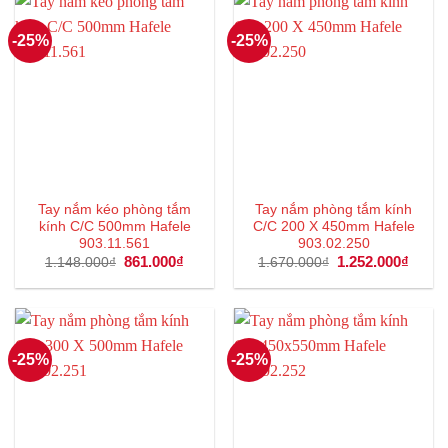
-25%
-25%
Tay nắm kéo phòng tắm
Tay nắm phòng tắm kính
kính C/C 500mm Hafele
C/C 200 X 450mm Hafele
903.11.561
903.02.250
Giá
861.000
₫
Giá
Giá
1.252.000
₫
Giá
1.148.000
₫
1.670.000
₫
gốc
hiện
gốc
hiện
là:
tại
là:
tại
1.148.000₫.
là:
1.670.000₫.
là:
861.000₫.
1.252
-25%
-25%