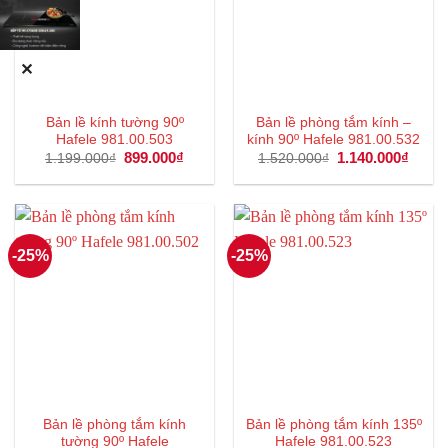
✕
Bản lề kính tường 90º
Bản lề phòng tắm kính –
Hafele 981.00.503
kính 90º Hafele 981.00.532
Giá
899.000
₫
Giá
Giá
1.140.000
₫
Giá
1.199.000
₫
1.520.000
₫
gốc
hiện
gốc
hiện
là:
tại
là:
tại
1.199.000₫.
là:
1.520.000₫.
là:
899.000₫.
1.140
-25%
-25%
Bản lề phòng tắm kính
Bản lề phòng tắm kính 135º
tường 90º Hafele
Hafele 981.00.523