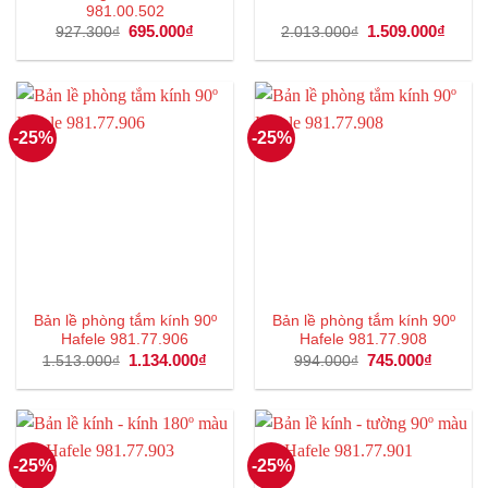
981.00.502
Giá
695.000
₫
Giá
Giá
1.509.000
₫
Giá
927.300
₫
2.013.000
₫
gốc
hiện
gốc
hiện
là:
tại
là:
tại
927.300₫.
là:
2.013.000₫.
là:
695.000₫.
1.509
-25%
-25%
Bản lề phòng tắm kính 90º
Bản lề phòng tắm kính 90º
Hafele 981.77.906
Hafele 981.77.908
Giá
1.134.000
₫
Giá
Giá
745.000
₫
Giá
1.513.000
₫
994.000
₫
gốc
hiện
gốc
hiện
là:
tại
là:
tại
1.513.000₫.
là:
994.000₫.
là:
1.134.000₫.
745.000
-25%
-25%