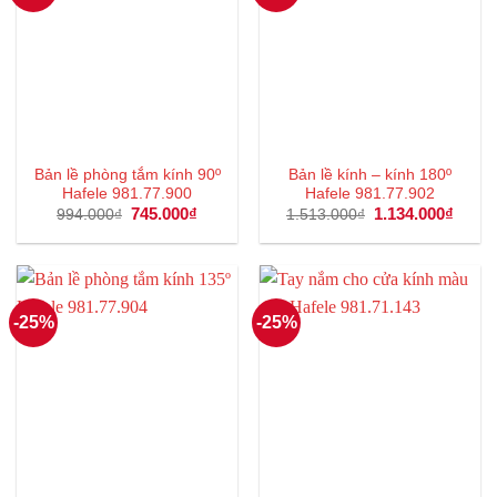
Bản lề phòng tắm kính 90º
Bản lề kính – kính 180º
Hafele 981.77.900
Hafele 981.77.902
Giá
745.000
₫
Giá
Giá
1.134.000
₫
Giá
994.000
₫
1.513.000
₫
gốc
hiện
gốc
hiện
là:
tại
là:
tại
994.000₫.
là:
1.513.000₫.
là:
745.000₫.
1.134
-25%
-25%