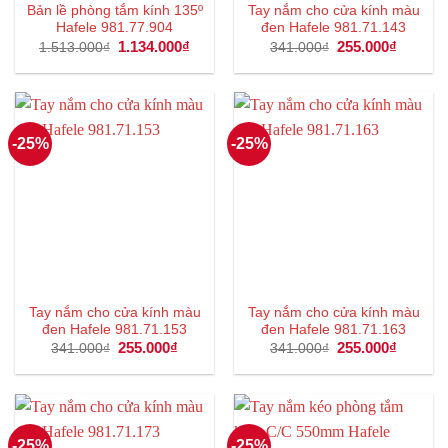
Bản lề phòng tắm kính 135º
Tay nắm cho cửa kính màu
Hafele 981.77.904
đen Hafele 981.71.143
Giá
1.134.000
₫
Giá
Giá
255.000
₫
Giá
1.513.000
₫
341.000
₫
gốc
hiện
gốc
hiện
là:
tại
là:
tại
1.513.000₫.
là:
341.000₫.
là:
1.134.000₫.
255.000
-25%
-25%
Tay nắm cho cửa kính màu
Tay nắm cho cửa kính màu
đen Hafele 981.71.153
đen Hafele 981.71.163
Giá
255.000
₫
Giá
Giá
255.000
₫
Giá
341.000
₫
341.000
₫
gốc
hiện
gốc
hiện
là:
tại
là:
tại
341.000₫.
là:
341.000₫.
là:
255.000₫.
255.000
-25%
-25%