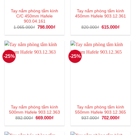
Tay nắm phòng tắm kính
Tay nắm phòng tắm kính
C/C 450mm Hafele
450mm Hafele 903.12.361
903.04.161
Giá
798.000
₫
Giá
Giá
615.000
₫
Giá
1.065.000
₫
820.000
₫
gốc
hiện
gốc
hiện
là:
tại
là:
tại
1.065.000₫.
là:
820.000₫.
là:
798.000₫.
615.000
-25%
-25%
Tay nắm phòng tắm kính
Tay nắm phòng tắm kính
500mm Hafele 903.12.363
550mm Hafele 903.12.365
Giá
669.000
₫
Giá
Giá
702.000
₫
Giá
892.000
₫
937.000
₫
gốc
hiện
gốc
hiện
là:
tại
là:
tại
892.000₫.
là:
937.000₫.
là:
669.000₫.
702.000