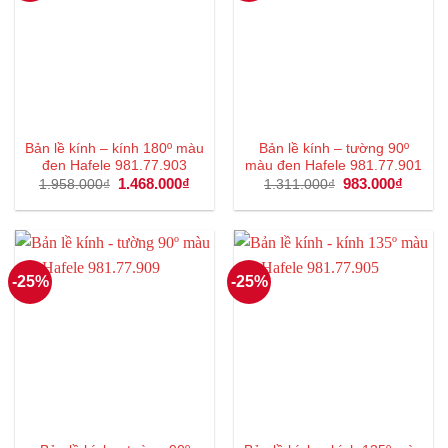
Bản lề kính – kính 180º màu
Bản lề kính – tường 90º
đen Hafele 981.77.903
màu đen Hafele 981.77.901
Giá
1.468.000
₫
Giá
Giá
983.000
₫
Giá
1.958.000
₫
1.311.000
₫
gốc
hiện
gốc
hiện
là:
tại
là:
tại
1.958.000₫.
là:
1.311.000₫.
là:
1.468.000₫.
983.00
-25%
-25%