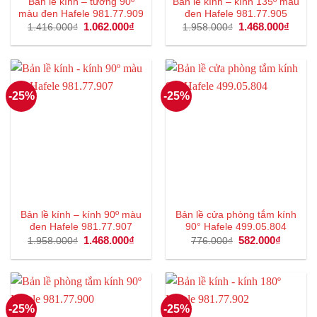
Bản lề kính – tường 90º
Bản lề kính – kính 135º màu
màu đen Hafele 981.77.909
đen Hafele 981.77.905
Giá
1.062.000
₫
Giá
Giá
1.468.000
₫
Giá
1.416.000
₫
1.958.000
₫
gốc
hiện
gốc
hiện
là:
tại
là:
tại
1.416.000₫.
là:
1.958.000₫.
là:
1.062.000₫.
1.468
-25%
-25%
Bản lề kính – kính 90º màu
Bản lề cửa phòng tắm kính
đen Hafele 981.77.907
90° Hafele 499.05.804
Giá
1.468.000
₫
Giá
Giá
582.000
₫
Giá
1.958.000
₫
776.000
₫
gốc
hiện
gốc
hiện
là:
tại
là:
tại
1.958.000₫.
là:
776.000₫.
là:
1.468.000₫.
582.000
-25%
-25%