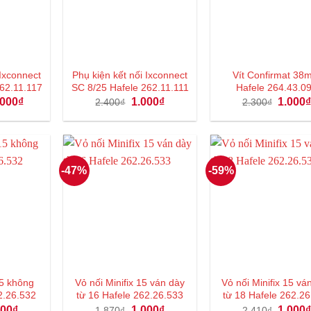
i Ixconnect
Phụ kiện kết nối Ixconnect
Vít Confirmat 3
62.11.117
SC 8/25 Hafele 262.11.111
Hafele 264.43.0
Giá
Giá
Giá
Giá
.000
₫
1.000
₫
1.000
2.400
₫
2.300
₫
hiện
gốc
hiện
gốc
tại
là:
tại
là:
680₫.
là:
2.400₫.
là:
2.300₫.
17.000₫.
1.000₫.
-47%
-59%
 15 không
Vỏ nối Minifix 15 ván dày
Vỏ nối Minifix 15 vá
2.26.532
từ 16 Hafele 262.26.533
từ 18 Hafele 262.2
Giá
Giá
Giá
Giá
000
₫
1.000
₫
1.000
1.870
₫
2.410
₫