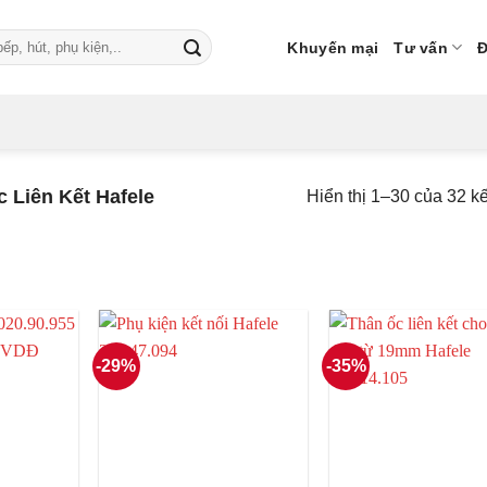
Khuyến mại
Tư vấn
Đ
c Liên Kết Hafele
Hiển thị 1–30 của 32 k
-29%
-35%