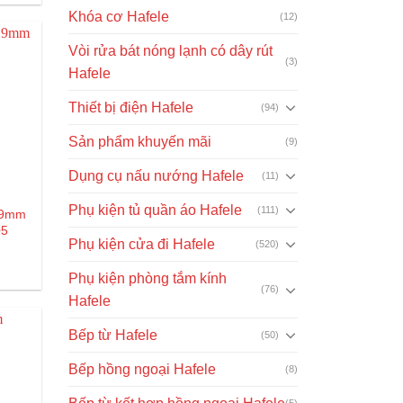
Khóa cơ Hafele
(12)
Vòi rửa bát nóng lạnh có dây rút
(3)
Hafele
Thiết bị điện Hafele
(94)
Sản phẩm khuyến mãi
(9)
Dụng cụ nấu nướng Hafele
(11)
Phụ kiện tủ quần áo Hafele
(111)
 19mm
05
Phụ kiện cửa đi Hafele
(520)
Giá
₫
hiện
Phụ kiện phòng tắm kính
tại
(76)
Hafele
là:
5.000₫.
Bếp từ Hafele
(50)
Bếp hồng ngoại Hafele
(8)
(5)