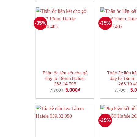
là:
tại
7.480₫.
là:
5.000₫.
-35%
-35%
Thân ốc liên kết cho gỗ
Thân ốc liên kế
dày từ 19mm Hafele
dày từ 19mm
263.14.705
263.10.4
Giá
Giá
Giá
5.000
₫
5.
7.700
₫
7.700
₫
gốc
hiện
gốc
là:
tại
là:
7.700₫.
là:
7.7
5.000₫.
-25%