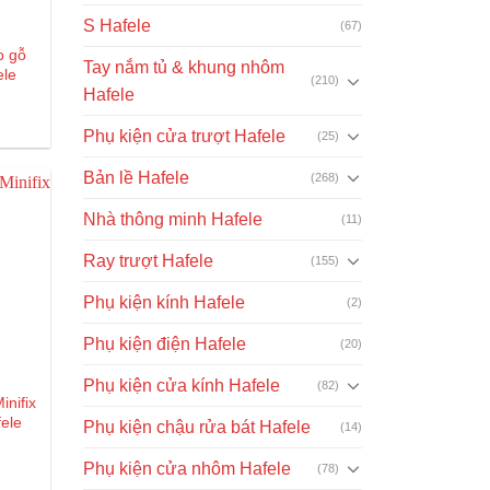
S Hafele
(67)
o gỗ
Tay nắm tủ & khung nhôm
ele
(210)
Hafele
Giá
₫
hiện
Phụ kiện cửa trượt Hafele
(25)
tại
là:
5.000₫.
Bản lề Hafele
(268)
Nhà thông minh Hafele
(11)
Ray trượt Hafele
(155)
Phụ kiện kính Hafele
(2)
Phụ kiện điện Hafele
(20)
Phụ kiện cửa kính Hafele
(82)
inifix
fele
Phụ kiện chậu rửa bát Hafele
(14)
Phụ kiện cửa nhôm Hafele
(78)