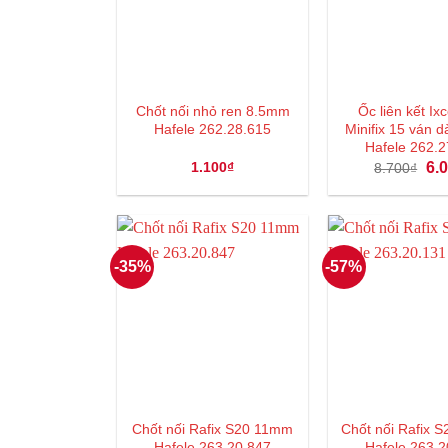
Chốt nối nhỏ ren 8.5mm
Ốc liên kết I
Hafele 262.28.615
Minifix 15 ván 
Hafele 262.2
Giá
1.100
₫
6.
8.700
₫
gốc
là:
8.7
-35%
-57%
Chốt nối Rafix S20 11mm
Chốt nối Rafix
Hafele 263.20.847
Hafele 263.2