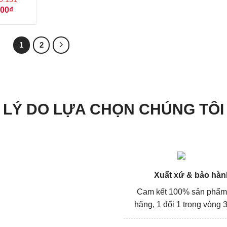
Giá
000
₫
hiện
tại
10₫.
là:
1.000₫.
1
2
LÝ DO LỰA CHỌN CHÚNG TÔI
Xuất xứ & bảo hàn
Cam kết 100% sản phẩm
hãng, 1 đổi 1 trong vòng 3