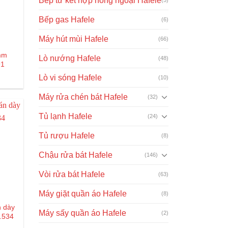
Bếp từ kết hợp hồng ngoại Hafele
Bếp gas Hafele
(6)
Máy hút mùi Hafele
(66)
8mm
Lò nướng Hafele
(48)
91
Giá
₫
Lò vi sóng Hafele
(10)
hiện
tại
là:
Máy rửa chén bát Hafele
(32)
1.000₫.
Tủ lạnh Hafele
(24)
Tủ rượu Hafele
(8)
Chậu rửa bát Hafele
(146)
Vòi rửa bát Hafele
(63)
Máy giặt quần áo Hafele
(8)
n dày
Máy sấy quần áo Hafele
(2)
6.534
Giá
₫