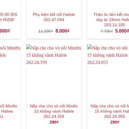
20.90.955
Phụ kiện kết nối Hafele
Thân ốc liên kết ch
ượt NVDĐ
262.47.094
dày từ 19mm Haf
263.14.105
Giá
Giá
Giá
Giá
.000
₫
8.000
₫
5.000
11.200
₫
7.700
₫
hiện
gốc
hiện
gốc
tại
là:
tại
là:
000₫.
là:
11.200₫.
là:
7.700₫.
21.000₫.
8.000₫.
ối Minifix
Nắp che cho vỏ nối Minifix
Nắp che cho vỏ nối M
 Hafele
15 không vành Hafele
15 không vành Ha
51
262.24.359
262.24.055
290
₫
290
₫