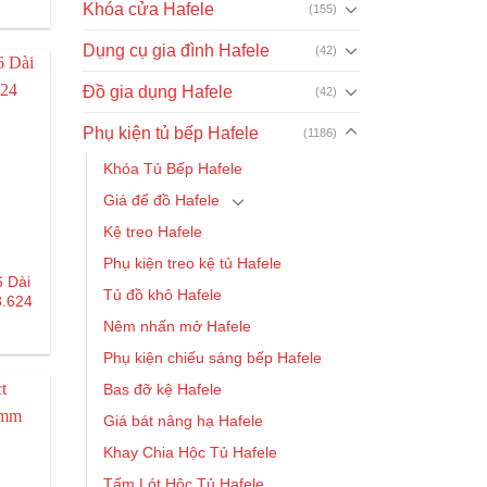
Khóa cửa Hafele
(155)
hiện
tại
là:
Dụng cụ gia đình Hafele
(42)
1.000₫.
Đồ gia dụng Hafele
(42)
Phụ kiện tủ bếp Hafele
(1186)
Khóa Tủ Bếp Hafele
Giá để đồ Hafele
Kệ treo Hafele
Phụ kiện treo kệ tủ Hafele
 Dài
Tủ đồ khô Hafele
8.624
Nêm nhấn mở Hafele
Phụ kiện chiếu sáng bếp Hafele
Bas đỡ kệ Hafele
Giá bát nâng hạ Hafele
Khay Chia Hộc Tủ Hafele
Tấm Lót Hộc Tủ Hafele