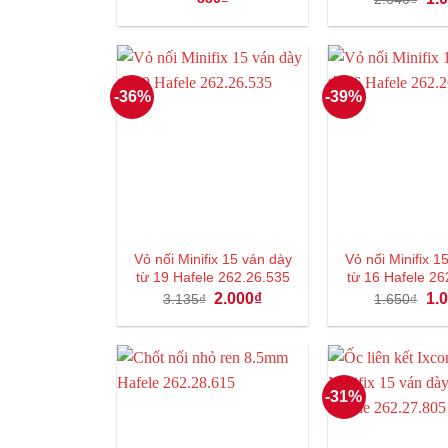
gốc
là:
2.6
-36%
-39%
Vỏ nối Minifix 15 ván dày
Vỏ nối Minifix 1
từ 19 Hafele 262.26.535
từ 16 Hafele 2
Giá
Giá
Giá
2.000
₫
1.
3.135
₫
1.650
₫
gốc
hiện
gốc
là:
tại
là:
3.135₫.
là:
1.6
2.000₫.
-31%