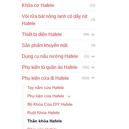
389.000₫.
Khóa cơ Hafele
(12)
Vòi rửa bát nóng lạnh có dây rút
(3)
Hafele
Thiết bị điện Hafele
(94)
Sản phẩm khuyến mãi
(9)
Dụng cụ nấu nướng Hafele
(11)
Phụ kiện tủ quần áo Hafele
(111)
Phụ kiện cửa đi Hafele
(520)
Tay nắm cửa Hafele
Phụ kiện cửa Hafele
Bộ Khóa Cửa DIY Hafele
Ruột Khóa Hafele
Thân khóa Hafele