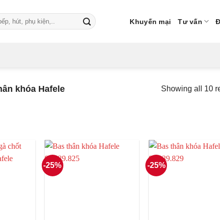
Khuyến mại
Tư vấn
Đ
ân khóa Hafele
Showing all 10 r
-25%
-25%