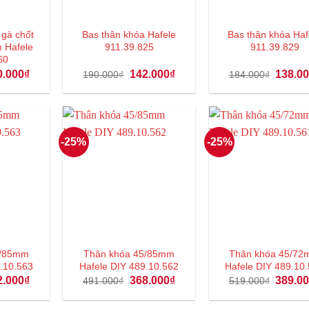
gà chốt
Bas thân khóa Hafele
Bas thân khóa Haf
 Hafele
911.39.825
911.39.829
60
Giá
Giá
Giá
Giá
0.000
₫
142.000
₫
138.0
190.000
₫
184.000
₫
hiện
gốc
hiện
gốc
tại
là:
tại
là:
.000₫.
là:
190.000₫.
là:
184.000
330.000₫.
142.000₫.
-25%
-25%
5/85mm
Thân khóa 45/85mm
Thân khóa 45/7
.10.563
Hafele DIY 489.10.562
Hafele DIY 489.10
Giá
Giá
Giá
Giá
2.000
₫
368.000
₫
389.0
491.000
₫
519.000
₫
hiện
gốc
hiện
gốc
tại
là:
tại
là:
.000₫.
là:
491.000₫.
là:
519.000