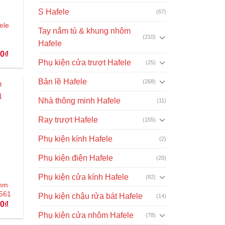
S Hafele
(67)
ele
Tay nắm tủ & khung nhôm
(210)
Hafele
Giá
00
₫
hiện
Phụ kiện cửa trượt Hafele
(25)
tại
₫.
là:
138.000₫.
Bản lề Hafele
(268)
Nhà thông minh Hafele
(11)
Ray trượt Hafele
(155)
Phụ kiện kính Hafele
(2)
Phụ kiện điện Hafele
(20)
Phụ kiện cửa kính Hafele
(82)
2mm
.561
Phụ kiện chậu rửa bát Hafele
(14)
Giá
00
₫
hiện
Phụ kiện cửa nhôm Hafele
(78)
tại
₫.
là: