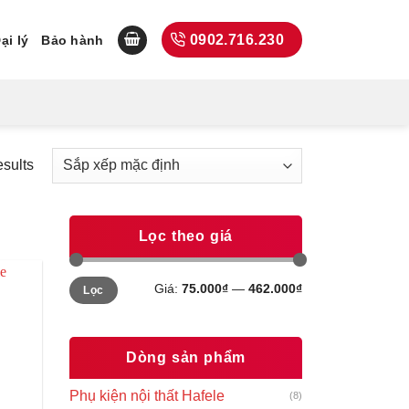
0902.716.230
ại lý
Bảo hành
esults
Lọc theo giá
Giá
Giá
Giá:
75.000₫
—
462.000₫
Lọc
tối
tối
thiểu
đa
Dòng sản phẩm
Phụ kiện nội thất Hafele
(8)