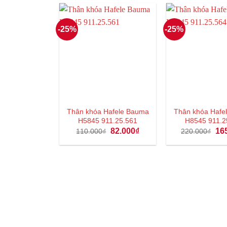
75.000₫.
-25%
-25%
Thân khóa Hafele Bauma
Thân khóa Hafe
H5845 911.25.561
H8545 911.2
Giá
Giá
Giá
82.000
₫
16
110.000
₫
220.000
₫
gốc
hiện
gốc
là:
tại
là:
110.000₫.
là:
220
82.000₫.