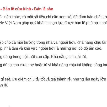
625.000₫.
-
Bản lề cửa kính
-
Bản lề sàn
rúc nào khác, có một số tiêu chí cần xem xét để đảm bảo chất l
ele Việt Nam giúp quý khách chọn lựa được bản lề phù hợp nhấ
ợp cho cả môi trường trong nhà và ngoài trời. Khả năng chịu tải
bếp, nhà tắm và khu vực ngoài trời là những nơi có độ ẩm cao.
 dùng trong nội thất cao cấp. Khả năng chịu tải tốt.
g dùng cho cửa nhẹ hoặc tủ vì khả năng chịu tải không bằng in
 sét. Ưu điểm chịu tải tốt và giá thành rẻ, nhưng lâu ngày lớp
n lề.