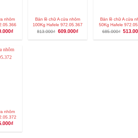
cửa nhôm
Bản lề chữ A cửa nhôm
Bản lề chữ A cửa
2.05.366
100Kg Hafele 972.05.367
50Kg Hafele 972.05
Giá
Giá
Giá
Giá
0.000
₫
609.000
₫
513.0
813.000
₫
685.000
₫
hiện
gốc
hiện
gốc
tại
là:
tại
là:
.000₫.
là:
813.000₫.
là:
685.000
480.000₫.
609.000₫.
cửa nhôm
2.05.372
Giá
5.000
₫
hiện
tại
.000₫.
là: