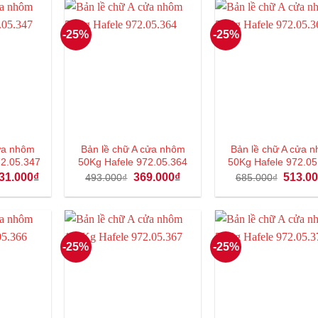
82.000₫.
602.000₫.
-25%
-25%
cửa nhôm
Bản lề chữ A cửa nhôm
Bản lề chữ A cửa
72.05.347
50Kg Hafele 972.05.364
50Kg Hafele 972.05
Giá
Giá
Giá
Giá
31.000
₫
369.000
₫
513.0
493.000
₫
685.000
₫
hiện
gốc
hiện
gốc
tại
là:
tại
là:
75.000₫.
là:
493.000₫.
là:
685.000
1.031.000₫.
369.000₫.
-25%
-25%