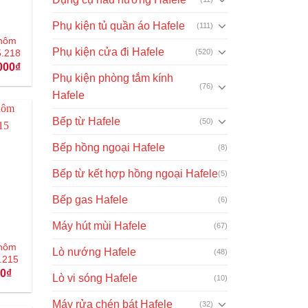
Phụ kiện tủ quần áo Hafele
(111)
nhôm
Phụ kiện cửa đi Hafele
5.218
(520)
Giá
000
₫
hiện
Phụ kiện phòng tắm kính
tại
(76)
Hafele
00₫.
là:
1.060.000₫.
Bếp từ Hafele
(50)
Bếp hồng ngoại Hafele
(8)
Bếp từ kết hợp hồng ngoại Hafele
(5)
Bếp gas Hafele
(6)
Máy hút mùi Hafele
(67)
 nhôm
Lò nướng Hafele
(48)
.215
Giá
00
₫
Lò vi sóng Hafele
(10)
hiện
tại
₫.
là:
Máy rửa chén bát Hafele
(32)