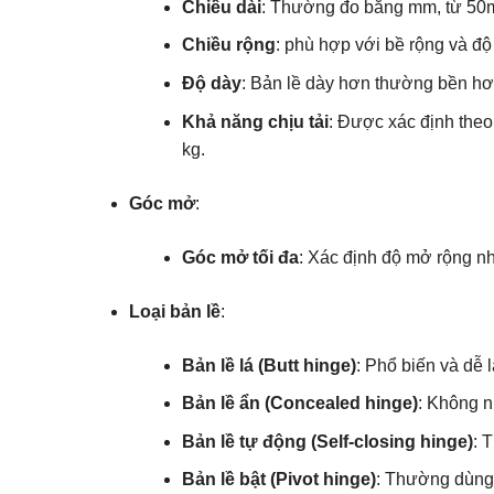
Chiều dài
: Thường đo bằng mm, từ 5
Chiều rộng
: phù hợp với bề rộng và độ
Độ dày
: Bản lề dày hơn thường bền hơn 
Khả năng chịu tải
: Được xác định theo
kg.
Góc mở
:
Góc mở tối đa
: Xác định độ mở rộng nh
Loại bản lề
:
Bản lề lá (Butt hinge)
: Phổ biến và dễ l
Bản lề ẩn (Concealed hinge)
: Không n
Bản lề tự động (Self-closing hinge)
: 
Bản lề bật (Pivot hinge)
: Thường dùng