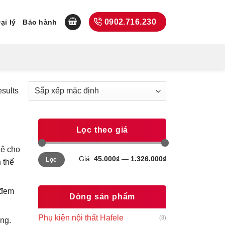
0902.716.230
ại lý
Bảo hành
esults
Lọc theo giá
hệ cho
Giá
Giá
Giá:
45.000₫
—
1.326.000₫
Lọc
tối
tối
 thế
thiểu
đa
 đem
Dòng sản phẩm
Phụ kiện nội thất Hafele
(8)
ng.