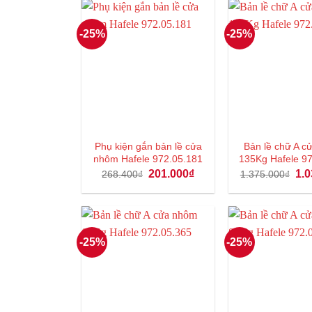
379.000₫.
-25%
-25%
Phụ kiện gắn bản lề cửa
Bản lề chữ A 
nhôm Hafele 972.05.181
135Kg Hafele 9
Giá
Giá
Giá
201.000
₫
1.0
268.400
₫
1.375.000
₫
gốc
hiện
gốc
là:
tại
là:
268.400₫.
là:
1.3
201.000₫.
-25%
-25%