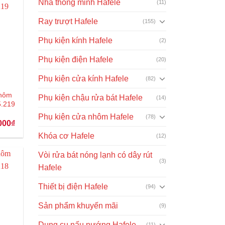
Nhà thông minh Hafele
(11)
Ray trượt Hafele
(155)
Phụ kiện kính Hafele
(2)
Phụ kiện điện Hafele
(20)
Phụ kiện cửa kính Hafele
(82)
nhôm
Phụ kiện chậu rửa bát Hafele
(14)
5.219
Phụ kiện cửa nhôm Hafele
(78)
Giá
000
₫
hiện
Khóa cơ Hafele
(12)
tại
00₫.
là:
1.326.000₫.
Vòi rửa bát nóng lạnh có dây rút
(3)
Hafele
Thiết bị điện Hafele
(94)
Sản phẩm khuyến mãi
(9)
Dụng cụ nấu nướng Hafele
(11)