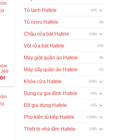
649.000₫.
Tủ lạnh Hafele
(24)
Tủ rượu Hafele
(8)
Chậu rửa bát Hafele
(146)
Vòi rửa bát Hafele
(63)
Máy giặt quần áo Hafele
(8)
 nhôm
Máy sấy quần áo Hafele
(2)
.369
Giá
00
₫
Khóa cửa Hafele
hiện
(155)
tại
₫.
là:
Dụng cụ gia đình Hafele
(42)
513.000₫.
Đồ gia dụng Hafele
(42)
Phụ kiện tủ bếp Hafele
(1186)
Thiết bị nhà tắm Hafele
(148)