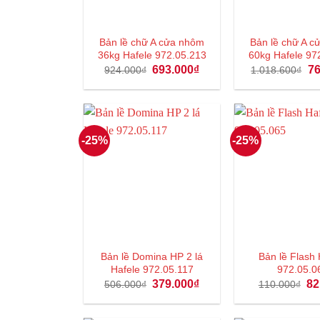
Bản lề chữ A cửa nhôm
Bản lề chữ A 
36kg Hafele 972.05.213
60kg Hafele 97
Giá
Giá
Gi
693.000
₫
76
924.000
₫
1.018.600
₫
gốc
hiện
gố
là:
tại
là:
924.000₫.
là:
1.
693.000₫.
-25%
-25%
Bản lề Domina HP 2 lá
Bản lề Flash
Hafele 972.05.117
972.05.0
Giá
Giá
Gi
379.000
₫
82
506.000
₫
110.000
₫
gốc
hiện
gố
là:
tại
là:
506.000₫.
là:
11