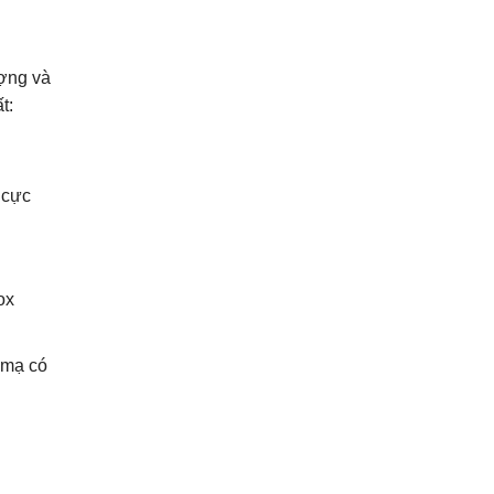
ượng và
t:
 cực
ox
 mạ có