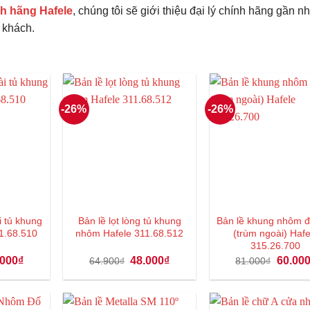
h hãng Hafele
, chúng tôi sẽ giới thiệu đại lý chính hãng gần nh
 khách.
-26%
-26%
̀i tủ khung
Bản lề lọt lòng tủ khung
Bản lề khung nhôm 
1.68.510
nhôm Hafele 311.68.512
(trùm ngoài) Hafe
315.26.700
Giá
Giá
Giá
Giá
.000
₫
48.000
₫
60.00
64.900
₫
81.000
₫
hiện
gốc
hiện
gốc
tại
là:
tại
là:
500₫.
là:
64.900₫.
là:
81.000₫
45.000₫.
48.000₫.