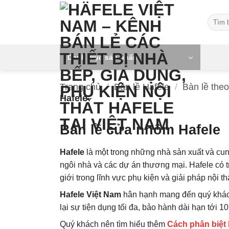
Skip
Tìm
to
kiếm:
content
Danh mục sản phẩm
Trang chủ
/
Bản lề Hafele
/
Bàn lề theo
Hafele
Bản lề cửa nhôm Hafele
Hafele
là một trong những nhà sản xuất và cu
ngôi nhà và các dự án thương mại. Hafele có t
giới trong lĩnh vực phụ kiện và giải pháp nội th
Hafele Việt Nam
hân hạnh mang đến quý khách
lại sự tiện dụng tối đa, bảo hành dài hạn tới 
Quý khách nên tìm hiểu thêm
Cách phân biệt b