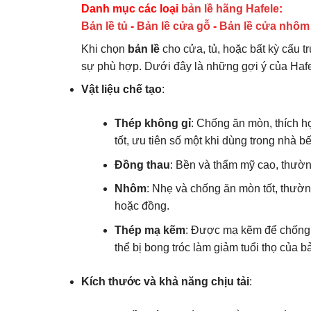
625.000₫.
Danh mục các loại
bản lề hãng Hafele
:
Bản lề tủ
-
Bản lề cửa gỗ
-
Bản lề cửa nhôm
Khi chọn
bản lề
cho cửa, tủ, hoặc bất kỳ cấu t
sự phù hợp. Dưới đây là những gợi ý của Haf
Vật liệu chế tạo
:
Thép không gỉ
: Chống ăn mòn, thích h
tốt, ưu tiên số một khi dùng trong nhà 
Đồng thau
: Bền và thẩm mỹ cao, thường
Nhôm
: Nhẹ và chống ăn mòn tốt, thườn
hoặc đồng.
Thép mạ kẽm
: Được mạ kẽm để chống gỉ
thể bị bong tróc làm giảm tuổi thọ của bả
Kích thước và khả năng chịu tải
: