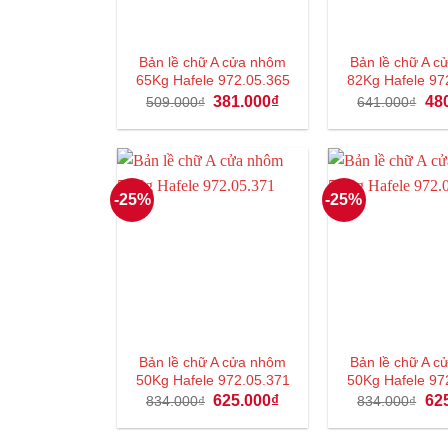
Bản lề chữ A cửa nhôm
Bản lề chữ A 
65Kg Hafele 972.05.365
82Kg Hafele 97
Giá
Giá
Giá
381.000
₫
48
509.000
₫
641.000
₫
gốc
hiện
gốc
là:
tại
là:
509.000₫.
là:
641
381.000₫.
-25%
-25%
Bản lề chữ A cửa nhôm
Bản lề chữ A 
50Kg Hafele 972.05.371
50Kg Hafele 97
Giá
Giá
Giá
625.000
₫
62
834.000
₫
834.000
₫
gốc
hiện
gốc
là:
tại
là:
834.000₫.
là:
834