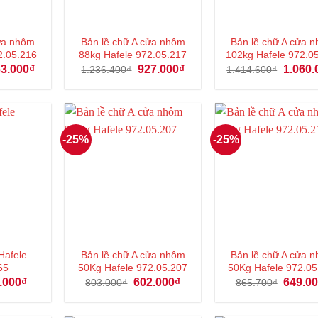
cửa nhôm
Bản lề chữ A cửa nhôm
Bản lề chữ A cửa 
2.05.216
88kg Hafele 972.05.217
102kg Hafele 972.0
á
Giá
Giá
Giá
Giá
3.000
₫
927.000
₫
1.060.
1.236.400
₫
1.414.600
₫
c
hiện
gốc
hiện
gốc
tại
là:
tại
là:
018.600₫.
là:
1.236.400₫.
là:
1.414.6
763.000₫.
927.000₫.
-25%
-25%
 Hafele
Bản lề chữ A cửa nhôm
Bản lề chữ A cửa
65
50Kg Hafele 972.05.207
50Kg Hafele 972.05
á
Giá
Giá
Giá
Giá
.000
₫
602.000
₫
649.0
803.000
₫
865.700
₫
c
hiện
gốc
hiện
gốc
tại
là:
tại
là:
0.000₫.
là:
803.000₫.
là:
865.700