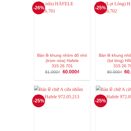
-26%
-25%
Bản lề khung nhôm đố nhỏ
Bản lề khung nh
(trùm nửa) Hafele
(lọt lòng) H
315.26.701
315.26.7
Giá
Giá
Giá
60.000
₫
60
81.000
₫
80.000
₫
gốc
hiện
gốc
là:
tại
là:
81.000₫.
là:
80.
60.000₫.
-25%
-25%