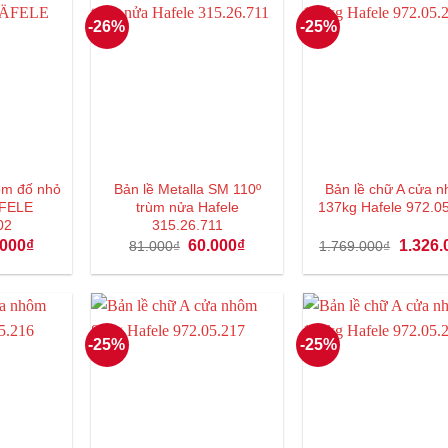
-26%
-25%
ôm đố nhỏ
Bản lề Metalla SM 110º
Bản lề chữ A cửa 
ÄFELE
trùm nửa Hafele
137kg Hafele 972.0
02
315.26.711
Giá
Giá
Giá
Giá
.000
₫
60.000
₫
1.326.
81.000
₫
1.769.000
₫
hiện
gốc
hiện
gốc
tại
là:
tại
là:
000₫.
là:
81.000₫.
là:
1.769.0
60.000₫.
60.000₫.
-25%
-25%