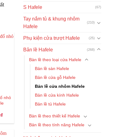
ất
S Hafele
(67)
Tay nắm tủ & khung nhôm
(210)
Hafele
Phụ kiện cửa trượt Hafele
(25)
Bản lề Hafele
(268)
Bàn lề theo loại cửa Hafele
Bản lề sàn Hafele
Bản lề cửa gỗ Hafele
Bản lề cửa nhôm Hafele
Bản lề cửa kính Hafele
đố nhỏ
le
Bản lề tủ Hafele
Giá
0
₫
Bàn lề theo thiết kế Hafele
hiện
tại
Bản lề theo tính năng Hafele
.
là:
60.000₫.