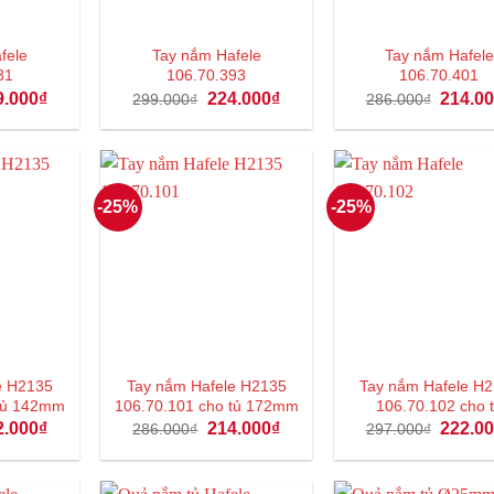
fele
Tay nắm Hafele
Tay nắm Hafele
31
106.70.393
106.70.401
Giá
Giá
Giá
Giá
9.000
₫
224.000
₫
214.0
299.000
₫
286.000
₫
hiện
gốc
hiện
gốc
tại
là:
tại
là:
.000₫.
là:
299.000₫.
là:
286.000
159.000₫.
224.000₫.
-25%
-25%
e H2135
Tay nắm Hafele H2135
Tay nắm Hafele H
 tủ 142mm
106.70.101 cho tủ 172mm
106.70.102 cho 
Giá
Giá
Giá
Giá
2.000
₫
214.000
₫
222.0
286.000
₫
297.000
₫
hiện
gốc
hiện
gốc
tại
là:
tại
là:
.000₫.
là:
286.000₫.
là:
297.000
182.000₫.
214.000₫.