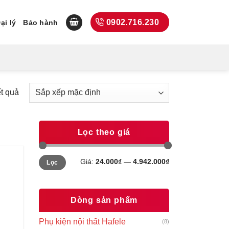
0902.716.230
ại lý
Bảo hành
ết quả
Lọc theo giá
Giá
Giá
Giá:
24.000₫
—
4.942.000₫
Lọc
tối
tối
thiểu
đa
Dòng sản phẩm
Phụ kiện nội thất Hafele
(8)