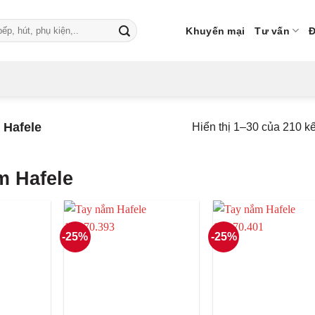
Khuyến mại
Tư vấn
Đ
 Hafele
Hiển thị 1–30 của 210 k
m Hafele
-25%
-25%