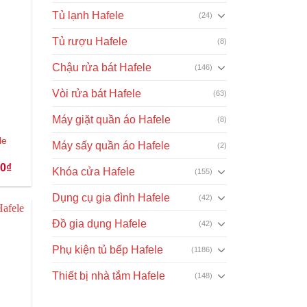
Tủ lạnh Hafele
(24)
Tủ rượu Hafele
(8)
Chậu rửa bát Hafele
(146)
Vòi rửa bát Hafele
(63)
Máy giặt quần áo Hafele
(8)
le
Máy sấy quần áo Hafele
(2)
Giá
00
₫
Khóa cửa Hafele
(155)
hiện
tại
₫.
là:
Dụng cụ gia đình Hafele
(42)
142.000₫.
Đồ gia dụng Hafele
(42)
Phụ kiện tủ bếp Hafele
(1186)
Thiết bị nhà tắm Hafele
(148)