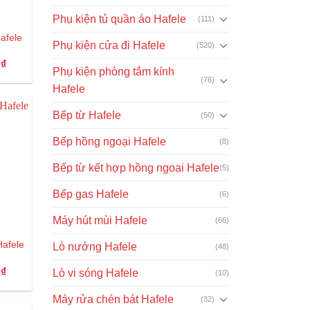
Phụ kiện tủ quần áo Hafele
(111)
afele
Phụ kiện cửa đi Hafele
(520)
Giá
0
₫
Phụ kiện phòng tắm kính
hiện
(76)
tại
Hafele
.
là:
65.000₫.
Bếp từ Hafele
(50)
Bếp hồng ngoại Hafele
(8)
Bếp từ kết hợp hồng ngoại Hafele
(5)
Bếp gas Hafele
(6)
Máy hút mùi Hafele
(66)
Hafele
Lò nướng Hafele
(48)
Giá
0
₫
Lò vi sóng Hafele
(10)
hiện
tại
Máy rửa chén bát Hafele
.
là:
(32)
38.000₫.