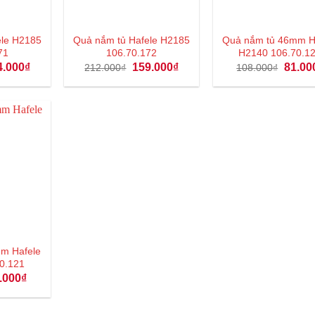
ele H2185
Quả nắm tủ Hafele H2185
Quả nắm tủ 46mm H
71
106.70.172
H2140 106.70.1
Giá
Giá
Giá
Giá
4.000
₫
159.000
₫
81.00
212.000
₫
108.000
₫
hiện
gốc
hiện
gốc
tại
là:
tại
là:
.000₫.
là:
212.000₫.
là:
108.00
144.000₫.
159.000₫.
m Hafele
0.121
á
Giá
.000
₫
c
hiện
tại
8.000₫.
là: