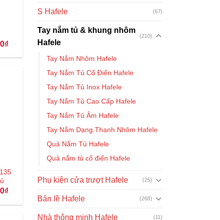
S Hafele
(67)
Tay nắm tủ & khung nhôm
(210)
Hafele
Giá
00
₫
hiện
tại
Tay Nắm Nhôm Hafele
₫.
là:
214.000₫.
Tay Nắm Tủ Cố Điển Hafele
Tay Nắm Tủ Inox Hafele
Tay Nắm Tủ Cao Cấp Hafele
Tay Nắm Tủ Âm Hafele
Tay Nắm Dạng Thanh Nhôm Hafele
Quả Nắm Tủ Hafele
Quả nắm tủ cổ điển Hafele
2135
Phụ kiện cửa trượt Hafele
(25)
tủ
Giá
00
₫
hiện
Bản lề Hafele
(268)
tại
₫.
là:
Nhà thông minh Hafele
222.000₫.
(11)