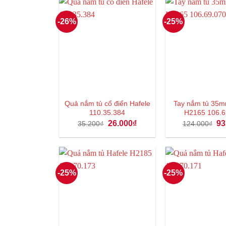
-26%
-25%
Quả nắm tủ cổ điển Hafele
Tay nắm tủ 35m
110.35.384
H2165 106.6
Giá
Giá
Gi
26.000
₫
93
35.200
₫
124.000
₫
gốc
hiện
gố
là:
tại
là:
35.200₫.
là:
12
26.000₫.
-25%
-25%