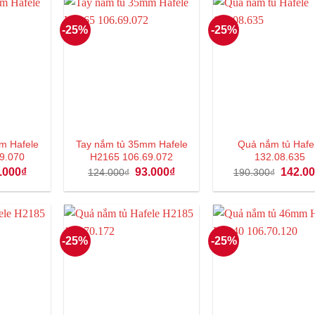
-25%
-25%
m Hafele
Tay nắm tủ 35mm Hafele
Quả nắm tủ Hafe
9.070
H2165 106.69.072
132.08.635
á
Giá
Giá
Giá
Giá
.000
₫
93.000
₫
142.0
124.000
₫
190.300
₫
c
hiện
gốc
hiện
gốc
tại
là:
tại
là:
4.000₫.
là:
124.000₫.
là:
190.300
93.000₫.
93.000₫.
-25%
-25%