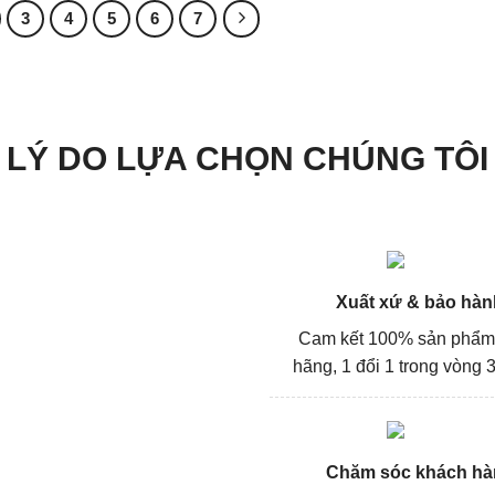
81.000₫.
3
4
5
6
7
LÝ DO LỰA CHỌN CHÚNG TÔI
Xuất xứ & bảo hàn
Cam kết 100% sản phẩm
hãng, 1 đổi 1 trong vòng 3
Chăm sóc khách hà