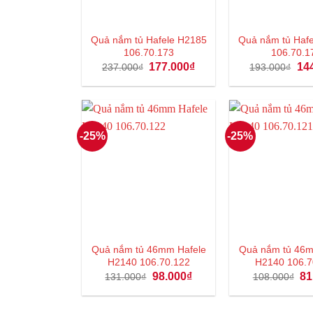
Quả nắm tủ Hafele H2185
Quả nắm tủ Haf
106.70.173
106.70.1
Giá
Giá
Giá
177.000
₫
14
237.000
₫
193.000
₫
gốc
hiện
gốc
là:
tại
là:
237.000₫.
là:
193
177.000₫.
-25%
-25%
Quả nắm tủ 46mm Hafele
Quả nắm tủ 46m
H2140 106.70.122
H2140 106.7
Giá
Giá
Gi
98.000
₫
81
131.000
₫
108.000
₫
gốc
hiện
gố
là:
tại
là:
131.000₫.
là:
10