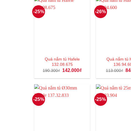
-25%
-26%
Quả nắm tủ Hafele
Quả nắm tủ 
132.08.675
136.94.6
Giá
Giá
Gi
142.000
₫
84
190.300
₫
113.000
₫
gốc
hiện
gố
là:
tại
là:
190.300₫.
là:
11
142.000₫.
-25%
-25%