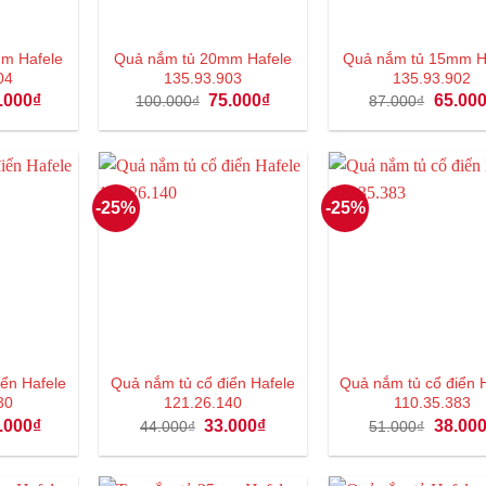
m Hafele
Quả nắm tủ 20mm Hafele
Quả nắm tủ 15mm H
04
135.93.903
135.93.902
á
Giá
Giá
Giá
Giá
.000
₫
75.000
₫
65.00
100.000
₫
87.000
₫
c
hiện
gốc
hiện
gốc
tại
là:
tại
là:
4.000₫.
là:
100.000₫.
là:
87.000₫
93.000₫.
75.000₫.
-25%
-25%
ển Hafele
Quả nắm tủ cổ điển Hafele
Quả nắm tủ cổ điển 
30
121.26.140
110.35.383
á
Giá
Giá
Giá
Giá
.000
₫
33.000
₫
38.00
44.000
₫
51.000
₫
c
hiện
gốc
hiện
gốc
tại
là:
tại
là:
4.000₫.
là:
44.000₫.
là:
51.000₫
93.000₫.
33.000₫.