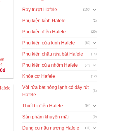
Ray trượt Hafele
(155)
Phụ kiện kính Hafele
(2)
Phụ kiện điện Hafele
(20)
Phụ kiện cửa kính Hafele
(82)
Phụ kiện chậu rửa bát Hafele
(14)
mm
24
Phụ kiện cửa nhôm Hafele
(78)
Giá
00
₫
hiện
Khóa cơ Hafele
(12)
tại
₫.
là:
141.000₫.
Vòi rửa bát nóng lạnh có dây rút
(3)
Hafele
Thiết bị điện Hafele
(94)
Sản phẩm khuyến mãi
(9)
Dụng cụ nấu nướng Hafele
(11)