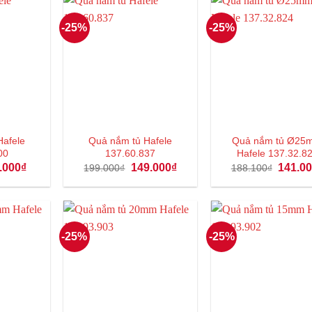
-25%
-25%
Hafele
Quả nắm tủ Hafele
Quả nắm tủ Ø25
00
137.60.837
Hafele 137.32.8
á
Giá
Giá
Giá
Giá
.000
₫
149.000
₫
141.0
199.000
₫
188.100
₫
c
hiện
gốc
hiện
gốc
tại
là:
tại
là:
3.000₫.
là:
199.000₫.
là:
188.100
84.000₫.
149.000₫.
-25%
-25%