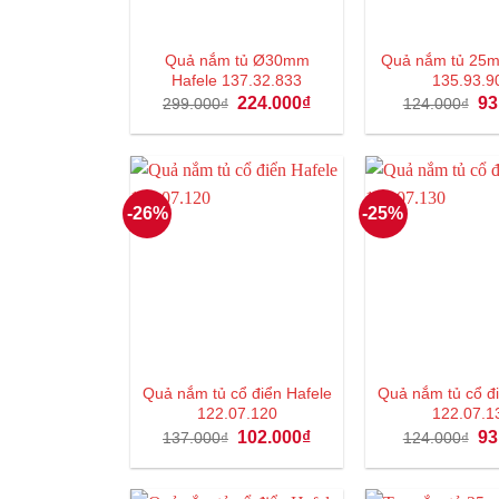
Quả nắm tủ Ø30mm
Quả nắm tủ 25m
Hafele 137.32.833
135.93.9
Giá
Giá
Gi
224.000
₫
93
299.000
₫
124.000
₫
gốc
hiện
gố
là:
tại
là:
299.000₫.
là:
12
224.000₫.
-26%
-25%
Quả nắm tủ cổ điển Hafele
Quả nắm tủ cổ đi
122.07.120
122.07.1
Giá
Giá
Gi
102.000
₫
93
137.000
₫
124.000
₫
gốc
hiện
gố
là:
tại
là:
137.000₫.
là:
12
102.000₫.