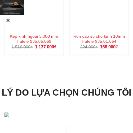
✕
Kẹp kính ngoài 3,000 mm
Ron cao su cho kính 10mm
Hafele 935.06.069
Hafele 935.01.064
Giá
1.137.000
₫
Giá
Giá
168.000
₫
Giá
1.516.000
₫
224.000
₫
gốc
hiện
gốc
hiện
là:
tại
là:
tại
1.516.000₫.
là:
224.000₫.
là:
1.137.000₫.
168.000
LÝ DO LỰA CHỌN CHÚNG TÔI