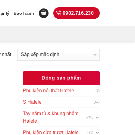
0902.716.230
ại lý
Bảo hành
y nhất
Dòng sản phẩm
Phụ kiện nội thất Hafele
(8)
S Hafele
(67)
Tay nắm tủ & khung nhôm
(210)
Hafele
Phụ kiện cửa trượt Hafele
(25)