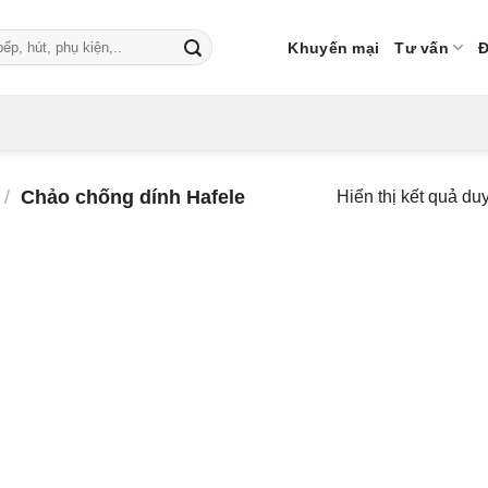
Khuyến mại
Tư vấn
Đ
/
Chảo chống dính Hafele
Hiển thị kết quả du