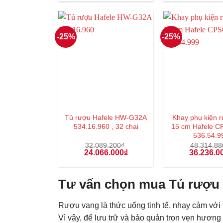
là:
tại
là:
31.040.000₫.
là:
25.290.00
23.280.000₫.
-25%
-25%
Tủ rượu Hafele HW-G32A
Khay phụ kiện r
534.16.960 , 32 chai
15 cm Hafele 
536.54.9
32.089.200
₫
48.314.88
Giá
Giá
Giá
24.066.000
₫
36.236.0
gốc
hiện
gốc
là:
tại
là:
32.089.200₫.
là:
48.314.88
24.066.000₫.
Tư vấn chọn mua Tủ rượu 
Rượu vang là thức uống tinh tế, nhạy cảm với 
Vì vậy, để lưu trữ và bảo quản trọn vẹn hương 