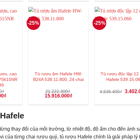
tại
là:
tại
là:
0₫.
là:
135.931.400₫.
là:
219.450.000₫.
18.967.000₫.
101.948.000₫.
-25%
-25%
ượu, cao
Tủ rượu âm Hafele HW-
Tủ rượu độc lập 12 
CPS615NR
B24A 538.11.800, 24 chai
Hafele 539.15.0
99
Giá
0
₫
21.222.300
₫
3.402.
4.536.400
₫
Giá
Giá
Giá
gốc
00
₫
15.916.000
₫
hiện
gốc
hiện
là:
tại
là:
tại
4.536.4
0₫.
là:
21.222.300₫.
là:
36.236.000₫.
15.916.000₫.
Hafele
từng thay đổi của môi trường, từ nhiệt độ, độ ẩm cho đến ánh s
vị của từng chai rượu quý, tủ rượu Hafele chính là giải pháp lý