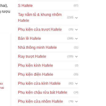
hai),
S Hafele
(67)
g rượu
Tay nắm tủ & khung nhôm
(210)
Hafele
Phụ kiện cửa trượt Hafele
(25)
Bản lề Hafele
(268)
Nhà thông minh Hafele
(11)
Ray trượt Hafele
(155)
Phụ kiện kính Hafele
(2)
Phụ kiện điện Hafele
(20)
Phụ kiện cửa kính Hafele
au
(82)
hai
Phụ kiện chậu rửa bát Hafele
(14)
Giá
Phụ kiện cửa nhôm Hafele
(78)
hiện