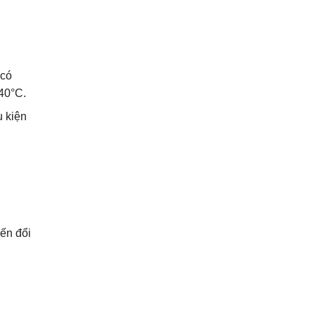
 có
 40°C.
u kiện
iến đổi