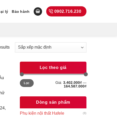
0902.716.230
ại lý
Bảo hành
esults
Lọc theo giá
Âu
Giá
Giá
Giá:
3.402.000₫
—
Lọc
tối
tối
164.587.000₫
thiểu
đa
khử
Dòng sản phẩm
 24,
Phụ kiện nội thất Hafele
(8)