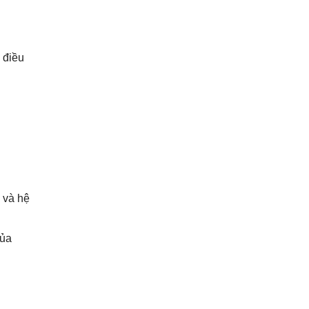
 điều
 và hệ
của