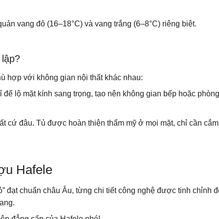
quản vang đỏ (16–18°C) và vang trắng (6–8°C) riêng biệt.
 lập?
hù hợp với không gian nội thất khác nhau:
hỉ để lộ mặt kính sang trọng, tạo nên không gian bếp hoặc phòn
ở bất cứ đâu. Tủ được hoàn thiện thẩm mỹ ở mọi mặt, chỉ cần cắm
ượu Hafele
ỏ” đạt chuẩn châu Âu, từng chi tiết công nghệ được tinh chỉnh đ
vang.
ên đẳng cấp của Hafele nhé!