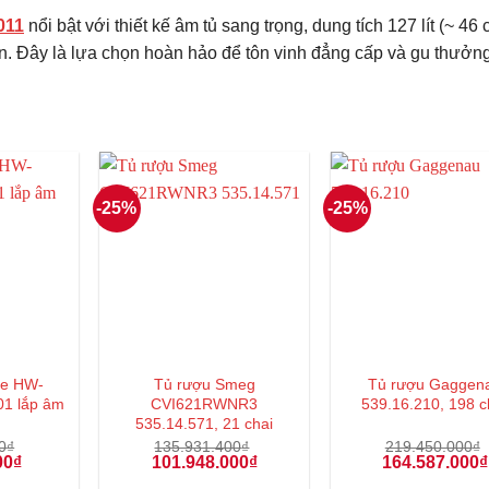
011
nổi bật với thiết kế âm tủ sang trọng, dung tích 127 lít (~ 46 c
iên. Đây là lựa chọn hoàn hảo để tôn vinh đẳng cấp và gu thưởn
-25%
-25%
le HW-
Tủ rượu Smeg
Tủ rượu Gaggen
01 lắp âm
CVI621RWNR3
539.16.210, 198 c
535.14.571, 21 chai
0
₫
135.931.400
₫
219.450.000
₫
Giá
Giá
Giá
Giá
00
₫
101.948.000
₫
164.587.000
₫
hiện
gốc
hiện
gốc