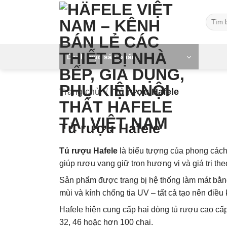
Skip
Tìm
to
kiếm:
content
Danh mục sản phẩm
Trang chủ
/
Tủ rượu Hafele
Tủ rượu Hafele
Tủ rượu Hafele
là biểu tượng của phong các
giúp rượu vang giữ trọn hương vị và giá trị the
Sản phẩm được trang bị hệ thống làm mát bằng 
mùi và kính chống tia UV – tất cả tạo nên điều
Hafele hiện cung cấp hai dòng tủ rượu cao cấp
32, 46 hoặc hơn 100 chai.