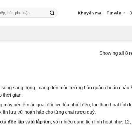
Khuyến mại
Tư vấn
Đ
Showing all 8 r
h sống sang trọng, mang đến môi trường bảo quản chuẩn châu 
o thời gian.
máy nén êm ái, quạt đối lưu tỏa nhiệt đều, lọc than hoạt tính 
 kiện lưu trữ hoàn hảo cho từng chai rượu quý.
:
tủ độc lập
và
tủ lắp âm
, với nhiều dung tích linh hoạt như: 12,