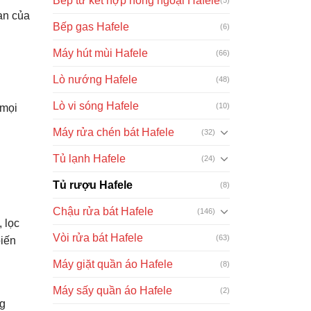
Bếp từ kết hợp hồng ngoại Hafele
an của
Bếp gas Hafele
(6)
Máy hút mùi Hafele
(66)
Lò nướng Hafele
(48)
Lò vi sóng Hafele
(10)
 mọi
Máy rửa chén bát Hafele
(32)
Tủ lạnh Hafele
(24)
Tủ rượu Hafele
(8)
Chậu rửa bát Hafele
(146)
 lọc
Vòi rửa bát Hafele
(63)
biến
Máy giặt quần áo Hafele
(8)
Máy sấy quần áo Hafele
(2)
ng