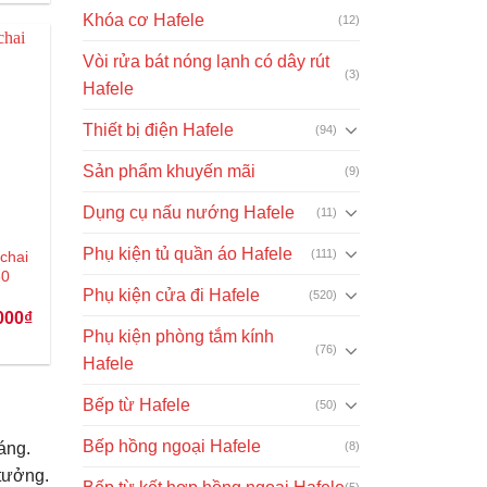
tại
là:
Khóa cơ Hafele
(12)
164.587.000₫.
Vòi rửa bát nóng lạnh có dây rút
(3)
Hafele
Thiết bị điện Hafele
(94)
Sản phẩm khuyến mãi
(9)
Dụng cụ nấu nướng Hafele
(11)
Phụ kiện tủ quần áo Hafele
(111)
chai
60
Phụ kiện cửa đi Hafele
(520)
Giá
000
₫
hiện
Phụ kiện phòng tắm kính
tại
(76)
00₫.
là:
Hafele
3.402.000₫.
Bếp từ Hafele
(50)
Bếp hồng ngoại Hafele
(8)
áng.
 tưởng.
(5)