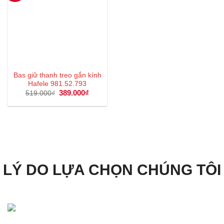
Bas giữ thanh treo gắn kính
Hafele 981.52.793
Giá
389.000
₫
Giá
519.000
₫
gốc
hiện
là:
tại
519.000₫.
là:
389.000₫.
LÝ DO LỰA CHỌN CHÚNG TÔI