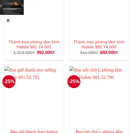
✕
Thanh treo phòng tắm kính
Thanh treo phòng tắm kính
Hafele 981.74.001
Hafele 981.74.000
Giá
992.000
₫
Giá
Giá
682.000
₫
Giá
1.323.000
₫
910.000
₫
gốc
hiện
gốc
hiện
là:
tại
là:
tại
1.323.000₫.
là:
910.000₫.
là:
992.000₫.
682.000
-25%
-25%
Bas giữ thanh treo tường
Bas nối chữ L phòng tắm