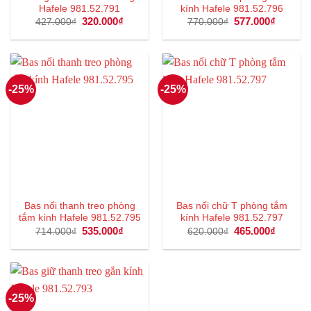
Hafele 981.52.791
kính Hafele 981.52.796
Giá
320.000
₫
Giá
Giá
577.000
₫
Giá
427.000
₫
770.000
₫
gốc
hiện
gốc
hiện
là:
tại
là:
tại
427.000₫.
là:
770.000₫.
là:
320.000₫.
577.000
-25%
-25%
Bas nối thanh treo phòng
Bas nối chữ T phòng tắm
tắm kính Hafele 981.52.795
kính Hafele 981.52.797
Giá
535.000
₫
Giá
Giá
465.000
₫
Giá
714.000
₫
620.000
₫
gốc
hiện
gốc
hiện
là:
tại
là:
tại
714.000₫.
là:
620.000₫.
là:
535.000₫.
465.000
-25%