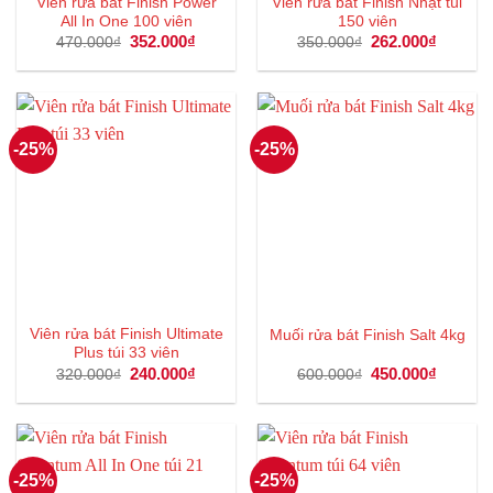
Viên rửa bát Finish Power
Viên rửa bát Finish Nhật túi
All In One 100 viên
150 viên
Giá
352.000
₫
Giá
Giá
262.000
₫
Giá
470.000
₫
350.000
₫
gốc
hiện
gốc
hiện
là:
tại
là:
tại
470.000₫.
là:
350.000₫.
là:
352.000₫.
262.000
-25%
-25%
Viên rửa bát Finish Ultimate
Muối rửa bát Finish Salt 4kg
Plus túi 33 viên
Giá
240.000
₫
Giá
Giá
450.000
₫
Giá
320.000
₫
600.000
₫
gốc
hiện
gốc
hiện
là:
tại
là:
tại
320.000₫.
là:
600.000₫.
là:
240.000₫.
450.000
-25%
-25%