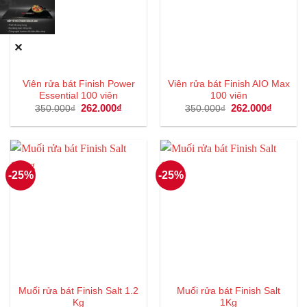
✕
Viên rửa bát Finish Power
Viên rửa bát Finish AIO Max
Essential 100 viên
100 viên
Giá
262.000
₫
Giá
Giá
262.000
₫
Giá
350.000
₫
350.000
₫
gốc
hiện
gốc
hiện
là:
tại
là:
tại
350.000₫.
là:
350.000₫.
là:
262.000₫.
262.000
-25%
-25%
Muối rửa bát Finish Salt 1.2
Muối rửa bát Finish Salt
Kg
1Kg