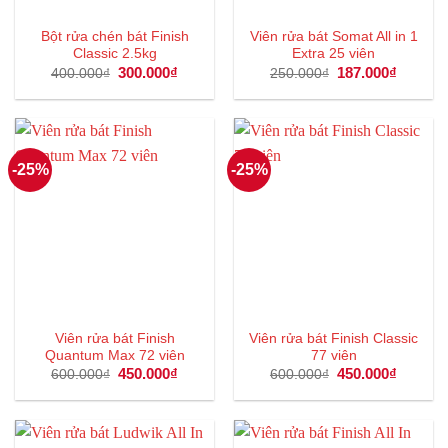
Bột rửa chén bát Finish
Viên rửa bát Somat All in 1
Classic 2.5kg
Extra 25 viên
Giá
300.000
₫
Giá
Giá
187.000
₫
Giá
400.000
₫
250.000
₫
gốc
hiện
gốc
hiện
là:
tại
là:
tại
400.000₫.
là:
250.000₫.
là:
300.000₫.
187.000
-25%
-25%
Viên rửa bát Finish
Viên rửa bát Finish Classic
Quantum Max 72 viên
77 viên
Giá
450.000
₫
Giá
Giá
450.000
₫
Giá
600.000
₫
600.000
₫
gốc
hiện
gốc
hiện
là:
tại
là:
tại
600.000₫.
là:
600.000₫.
là:
450.000₫.
450.000