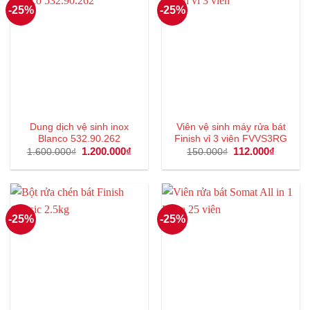
-25%
-25%
Dung dịch vệ sinh inox
Viên vệ sinh máy rửa bát
Blanco 532.90.262
Finish vỉ 3 viên FVVS3RG
Giá
1.200.000
₫
Giá
Giá
112.000
₫
Giá
1.600.000
₫
150.000
₫
gốc
hiện
gốc
hiện
là:
tại
là:
tại
1.600.000₫.
là:
150.000₫.
là:
1.200.000₫.
112.000
-25%
-25%