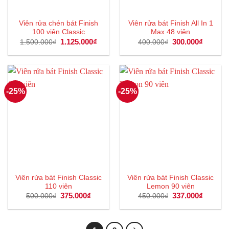
Viên rửa chén bát Finish
Viên rửa bát Finish All In 1
100 viên Classic
Max 48 viên
Giá
1.125.000
₫
Giá
Giá
300.000
₫
Giá
1.500.000
₫
400.000
₫
gốc
hiện
gốc
hiện
là:
tại
là:
tại
1.500.000₫.
là:
400.000₫.
là:
1.125.000₫.
300.000
-25%
-25%
Viên rửa bát Finish Classic
Viên rửa bát Finish Classic
110 viên
Lemon 90 viên
Giá
375.000
₫
Giá
Giá
337.000
₫
Giá
500.000
₫
450.000
₫
gốc
hiện
gốc
hiện
là:
tại
là:
tại
500.000₫.
là:
450.000₫.
là:
375.000₫.
337.000