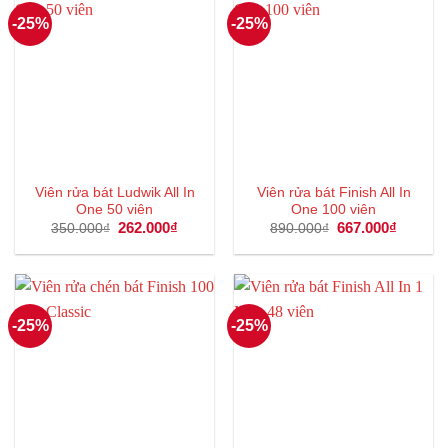
-25%
-25%
Viên rửa bát Ludwik All In
Viên rửa bát Finish All In
One 50 viên
One 100 viên
Giá
262.000
₫
Giá
Giá
667.000
₫
Giá
350.000
₫
890.000
₫
gốc
hiện
gốc
hiện
là:
tại
là:
tại
350.000₫.
là:
890.000₫.
là:
262.000₫.
667.000
-25%
-25%