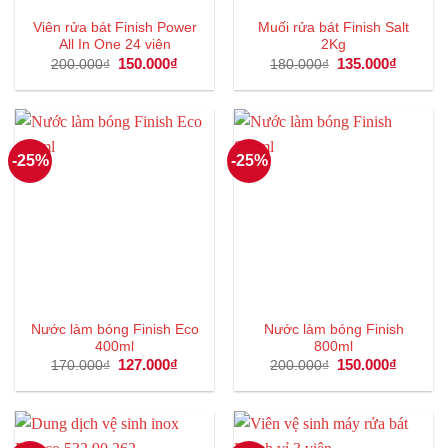
Viên rửa bát Finish Power
Muối rửa bát Finish Salt
All In One 24 viên
2Kg
Giá
150.000
₫
Giá
Giá
135.000
₫
Giá
200.000
₫
180.000
₫
gốc
hiện
gốc
hiện
là:
tại
là:
tại
200.000₫.
là:
180.000₫.
là:
150.000₫.
135.000
-25%
-25%
Nước làm bóng Finish Eco
Nước làm bóng Finish
400ml
800ml
Giá
127.000
₫
Giá
Giá
150.000
₫
Giá
170.000
₫
200.000
₫
gốc
hiện
gốc
hiện
là:
tại
là:
tại
170.000₫.
là:
200.000₫.
là:
127.000₫.
150.000