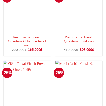
Viên rửa bát Finish
Viên rửa bát Finish
Quantum All In One túi 21
Quantum túi 64 viên
viên
Giá
165.000
₫
Giá
Giá
307.000
₫
Giá
220.000
₫
410.000
₫
gốc
hiện
gốc
hiện
là:
tại
là:
tại
220.000₫.
là:
410.000₫.
là:
165.000₫.
307.000
-25%
-25%