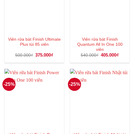
Viên rửa bát Finish Ultimate
Viên rửa bát Finish
Plus túi 85 viên
Quantum All In One 100
viên
Giá
375.000
₫
Giá
Giá
405.000
₫
Giá
500.000
₫
540.000
₫
gốc
hiện
gốc
hiện
là:
tại
là:
tại
500.000₫.
là:
540.000₫.
là:
375.000₫.
405.000
-25%
-25%