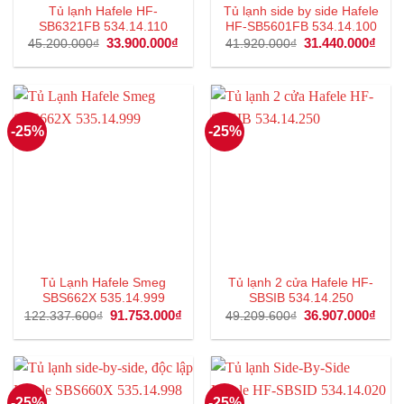
Tủ lạnh Hafele HF-
Tủ lạnh side by side Hafele
SB6321FB 534.14.110
HF-SB5601FB 534.14.100
Giá
33.900.000
₫
Giá
Giá
31.440.000
₫
Giá
45.200.000
₫
41.920.000
₫
gốc
hiện
gốc
hiện
là:
tại
là:
tại
45.200.000₫.
là:
41.920.000₫.
là:
33.900.000₫.
31.4
-25%
-25%
Tủ Lạnh Hafele Smeg
Tủ lạnh 2 cửa Hafele HF-
SBS662X 535.14.999
SBSIB 534.14.250
Giá
91.753.000
₫
Giá
Giá
36.907.000
₫
Giá
122.337.600
₫
49.209.600
₫
gốc
hiện
gốc
hiện
là:
tại
là:
tại
122.337.600₫.
là:
49.209.600₫.
là:
91.753.000₫.
36.9
-25%
-25%