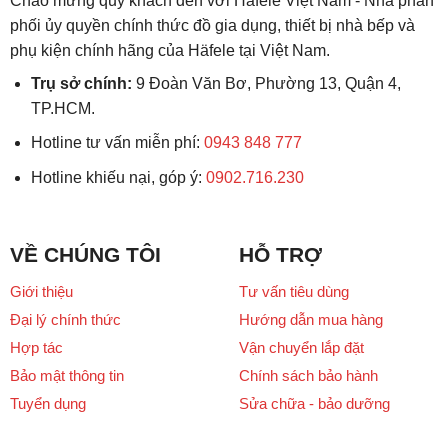
Chào mừng quý khách đến với Häfele Việt Nam - Nhà phân
phối ủy quyền chính thức đồ gia dụng, thiết bị nhà bếp và
phụ kiện chính hãng của Häfele tại Việt Nam.
Trụ sở chính:
9 Đoàn Văn Bơ, Phường 13, Quận 4,
TP.HCM.
Hotline tư vấn miễn phí:
0943 848 777
Hotline khiếu nại, góp ý:
0902.716.230
VỀ CHÚNG TÔI
HỖ TRỢ
Giới thiệu
Tư vấn tiêu dùng
Đại lý chính thức
Hướng dẫn mua hàng
Hợp tác
Vận chuyển lắp đặt
Bảo mật thông tin
Chính sách bảo hành
Tuyển dụng
Sửa chữa - bảo dưỡng