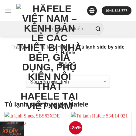
Skip
to
0943.848.777
content
Tìm
kiếm:
Trang chủ
/
Tủ lạnh Hafele
/
Tủ lạnh side by side
Hafele
LỌC
Tủ lạnh side by side Hafele
-25%
-25%