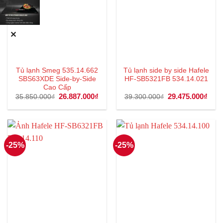
✕
Tủ lạnh Smeg 535.14.662
Tủ lạnh side by side Hafele
SBS63XDE Side-by-Side
HF-SB5321FB 534.14.021
Cao Cấp
Giá
26.887.000
₫
Giá
Giá
29.475.000
₫
Giá
35.850.000
₫
39.300.000
₫
gốc
hiện
gốc
hiện
là:
tại
là:
tại
35.850.000₫.
là:
39.300.000₫.
là:
26.887.000₫.
29.4
-25%
-25%