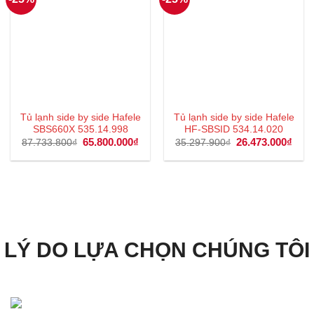
Tủ lạnh side by side Hafele
Tủ lạnh side by side Hafele
SBS660X 535.14.998
HF-SBSID 534.14.020
Giá
65.800.000
₫
Giá
Giá
26.473.000
₫
Giá
87.733.800
₫
35.297.900
₫
gốc
hiện
gốc
hiện
là:
tại
là:
tại
87.733.800₫.
là:
35.297.900₫.
là:
65.800.000₫.
26.4
LÝ DO LỰA CHỌN CHÚNG TÔI