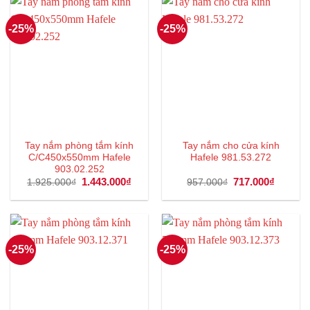
-25%
-25%
Tay nắm phòng tắm kính
Tay nắm cho cửa kính
C/C450x550mm Hafele
Hafele 981.53.272
903.02.252
Giá
1.443.000
₫
Giá
Giá
717.000
₫
Giá
1.925.000
₫
957.000
₫
gốc
hiện
gốc
hiện
là:
tại
là:
tại
1.925.000₫.
là:
957.000₫.
là:
1.443.000₫.
717.000
-25%
-25%