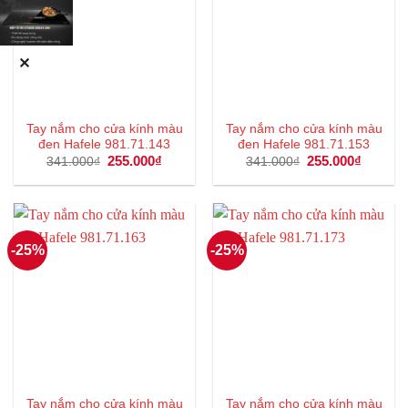
✕
Tay nắm cho cửa kính màu
Tay nắm cho cửa kính màu
đen Hafele 981.71.143
đen Hafele 981.71.153
Giá
255.000
₫
Giá
Giá
255.000
₫
Giá
341.000
₫
341.000
₫
gốc
hiện
gốc
hiện
là:
tại
là:
tại
341.000₫.
là:
341.000₫.
là:
255.000₫.
255.000
-25%
-25%
Tay nắm cho cửa kính màu
Tay nắm cho cửa kính màu