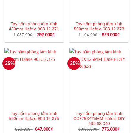
Tay nắm phòng tắm kính
Tay nắm phòng tắm kính
450mm Hafele 903.12.371
500mm Hafele 903.12.373
Giá
792.000
₫
Giá
Giá
828.000
₫
Giá
1.057.000
₫
1.104.000
₫
gốc
hiện
gốc
hiện
là:
tại
là:
tại
1.057.000₫.
là:
1.104.000₫.
là:
792.000₫.
828.00
-25%
-25%
Tay nắm phòng tắm kính
Tay nắm phòng tắm kính
550mm Hafele 903.12.375
CC275X425MM Häfele DIY
499.68.040
Giá
647.000
₫
Giá
Giá
776.000
₫
Giá
863.000
₫
1.035.000
₫
gốc
hiện
gốc
hiện