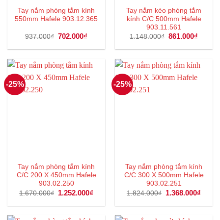
Tay nắm phòng tắm kính
Tay nắm kéo phòng tắm
550mm Hafele 903.12.365
kính C/C 500mm Hafele
903.11.561
Giá
702.000
₫
Giá
Giá
861.000
₫
Giá
937.000
₫
1.148.000
₫
gốc
hiện
gốc
hiện
là:
tại
là:
tại
937.000₫.
là:
1.148.000₫.
là:
702.000₫.
861.00
-25%
-25%
Tay nắm phòng tắm kính
Tay nắm phòng tắm kính
C/C 200 X 450mm Hafele
C/C 300 X 500mm Hafele
903.02.250
903.02.251
Giá
1.252.000
₫
Giá
Giá
1.368.000
₫
Giá
1.670.000
₫
1.824.000
₫
gốc
hiện
gốc
hiện
là:
tại
là:
tại
1.670.000₫.
là:
1.824.000₫.
là:
1.252.000₫.
1.368