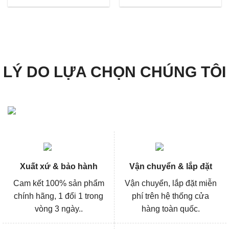
là:
tại
là:
tại
863.000₫.
là:
1.035.000₫.
là:
647.000₫.
776.00
LÝ DO LỰA CHỌN CHÚNG TÔI
Xuất xứ & bảo hành
Vận chuyển & lắp đặt
Cam kết 100% sản phẩm
Vận chuyển, lắp đặt miễn
chính hãng, 1 đổi 1 trong
phí trên hệ thống cửa
vòng 3 ngày..
hàng toàn quốc.