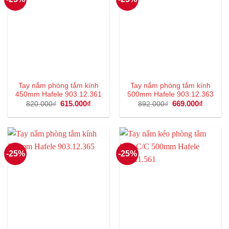
Tay nắm phòng tắm kính
Tay nắm phòng tắm kính
450mm Hafele 903.12.361
500mm Hafele 903.12.363
Giá
615.000
₫
Giá
Giá
669.000
₫
Giá
820.000
₫
892.000
₫
gốc
hiện
gốc
hiện
là:
tại
là:
tại
820.000₫.
là:
892.000₫.
là:
615.000₫.
669.000
-25%
-25%