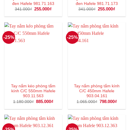
đen Hafele 981.71.163
đen Hafele 981.71.173
Giá
255.000
₫
Giá
Giá
255.000
₫
Giá
341.000
₫
341.000
₫
gốc
hiện
gốc
hiện
là:
tại
là:
tại
341.000₫.
là:
341.000₫.
là:
255.000₫.
255.000
-25%
-25%
Tay nắm kéo phòng tắm
Tay nắm phòng tắm kính
kính C/C 550mm Hafele
C/C 450mm Hafele
903.11.563
903.04.161
Giá
885.000
₫
Giá
Giá
798.000
₫
Giá
1.180.000
₫
1.065.000
₫
gốc
hiện
gốc
hiện
là:
tại
là:
tại
1.180.000₫.
là:
1.065.000₫.
là:
885.000₫.
798.00
-25%
-25%