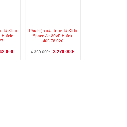
t tủ Slido
Phụ kiện cửa trượt tủ Slido
 Hafele
Space Air 80VF Hafele
27
406.78.026
Giá
Giá
Giá
42.000
₫
3.270.000
₫
4.360.000
₫
hiện
gốc
hiện
tại
là:
tại
23.000₫.
là:
4.360.000₫.
là:
3.242.000₫.
3.270.000₫.