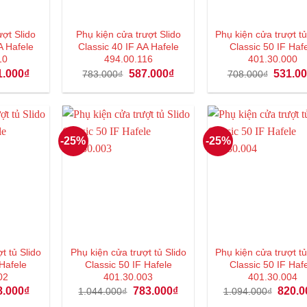
ượt Slido
Phụ kiện cửa trượt Slido
Phụ kiện cửa trượt tủ
A Hafele
Classic 40 IF AA Hafele
Classic 50 IF Haf
10
494.00.116
401.30.000
Giá
Giá
Giá
Giá
1.000
₫
587.000
₫
531.0
783.000
₫
708.000
₫
hiện
gốc
hiện
gốc
tại
là:
tại
là:
.000₫.
là:
783.000₫.
là:
708.000
381.000₫.
587.000₫.
-25%
-25%
t tủ Slido
Phụ kiện cửa trượt tủ Slido
Phụ kiện cửa trượt tủ
 Hafele
Classic 50 IF Hafele
Classic 50 IF Haf
02
401.30.003
401.30.004
Giá
Giá
Giá
Giá
8.000
₫
783.000
₫
820.0
1.044.000
₫
1.094.000
₫
hiện
gốc
hiện
gốc