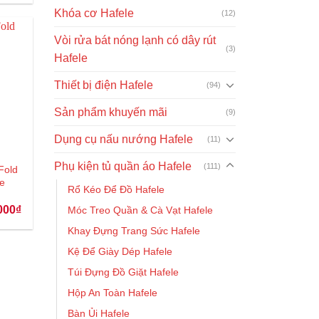
tại
000₫.
là:
Khóa cơ Hafele
(12)
820.000₫.
Vòi rửa bát nóng lạnh có dây rút
(3)
Hafele
Thiết bị điện Hafele
(94)
Sản phẩm khuyến mãi
(9)
Dụng cụ nấu nướng Hafele
(11)
Phụ kiện tủ quần áo Hafele
(111)
Fold
e
Rổ Kéo Để Đồ Hafele
Giá
000
₫
Móc Treo Quần & Cà Vạt Hafele
hiện
tại
Khay Đựng Trang Sức Hafele
00₫.
là:
3.865.000₫.
Kệ Để Giày Dép Hafele
Túi Đựng Đồ Giặt Hafele
Hộp An Toàn Hafele
Bàn Ủi Hafele