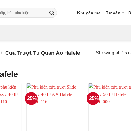
Khuyến mại
Tư vấn
Đ
/
Cửa Trượt Tủ Quần Áo Hafele
Showing all 15 r
afele
-25%
-25%