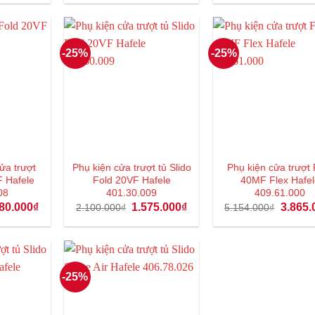
tại
là:
tại
là:
.000₫.
là:
1.044.000₫.
là:
1.094.
558.000₫.
783.000₫.
-25%
-25%
ửa trượt
Phụ kiện cửa trượt tủ Slido
Phụ kiện cửa trượt 
F Hafele
Fold 20VF Hafele
40MF Flex Hafel
08
401.30.009
409.61.000
Giá
Giá
Giá
Giá
80.000
₫
1.575.000
₫
3.865.
2.100.000
₫
5.154.000
₫
hiện
gốc
hiện
gốc
tại
là:
tại
là:
41.000₫.
là:
2.100.000₫.
là:
5.154.0
1.080.000₫.
1.575.000₫.
-25%