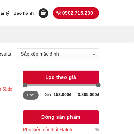
0902.716.230
ại lý
Bảo hành
esults
Lọc theo giá
Giá
Giá
Giá:
153.000₫
—
3.865.000₫
Lọc
tối
tối
thiểu
đa
Dòng sản phẩm
Phụ kiện nội thất Hafele
(8)