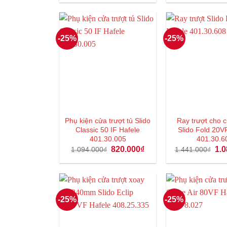
là:
tại
là:
745.000₫.
là:
745
558.000₫.
-25%
-25%
Phụ kiện cửa trượt tủ Slido
Ray trượt cho c
Classic 50 IF Hafele
Slido Fold 20V
401.30.005
401.30.6
Giá
Giá
Giá
820.000
₫
1.0
1.094.000
₫
1.441.000
₫
gốc
hiện
gốc
là:
tại
là:
1.094.000₫.
là:
1.4
820.000₫.
-25%
-25%