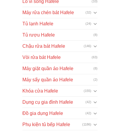
Lò vi sóng Hafele
(10)
Máy rửa chén bát Hafele
(32)
Tủ lạnh Hafele
(24)
Tủ rượu Hafele
(8)
Chậu rửa bát Hafele
(146)
Vòi rửa bát Hafele
(63)
Máy giặt quần áo Hafele
(8)
Máy sấy quần áo Hafele
(2)
Khóa cửa Hafele
(155)
Dụng cụ gia đình Hafele
(42)
Đồ gia dụng Hafele
(42)
Phụ kiện tủ bếp Hafele
(1186)