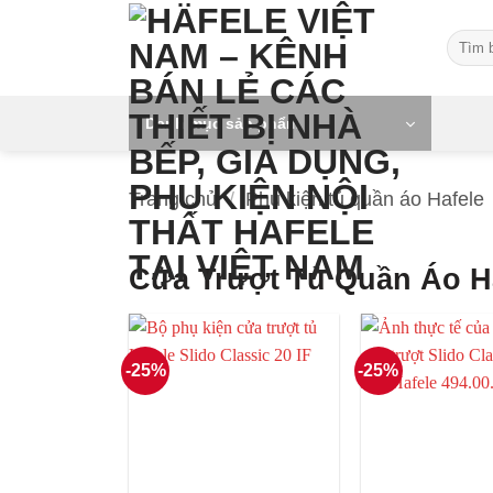
Skip
Tìm
to
kiếm:
content
Danh mục sản phẩm
Trang chủ
/
Phụ kiện tủ quần áo Hafele
Cửa Trượt Tủ Quần Áo H
-25%
-25%