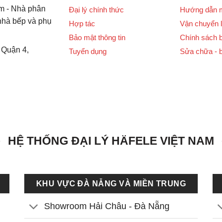
m - Nhà phân
Đại lý chính thức
Hướng dẫn 
 nhà bếp và phụ
Hợp tác
Vận chuyển l
Bảo mật thông tin
Chính sách 
 Quận 4,
Tuyển dụng
Sửa chữa - 
HỆ THỐNG ĐẠI LÝ HÄFELE VIỆT NAM
KHU VỰC ĐÀ NẴNG VÀ MIỀN TRUNG
Showroom Hải Châu - Đà Nẵng