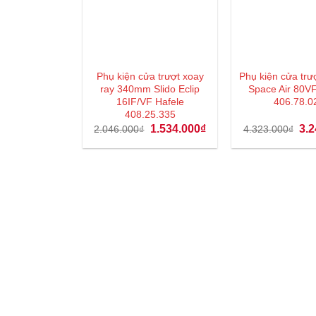
Phụ kiện cửa trượt xoay
Phụ kiện cửa trượ
ray 340mm Slido Eclip
Space Air 80VF
16IF/VF Hafele
406.78.0
408.25.335
Giá
Giá
Giá
1.534.000
₫
3.2
2.046.000
₫
4.323.000
₫
gốc
hiện
gốc
là:
tại
là:
2.046.000₫.
là:
4.3
1.534.000₫.