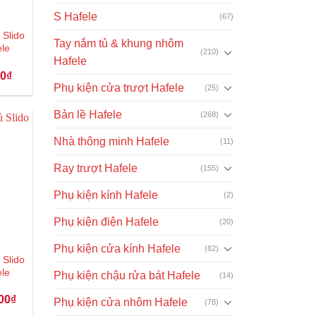
S Hafele
(67)
 Slido
Tay nắm tủ & khung nhôm
ele
(210)
Hafele
Giá
00
₫
hiện
Phụ kiện cửa trượt Hafele
(25)
tại
₫.
là:
531.000₫.
Bản lề Hafele
(268)
Nhà thông minh Hafele
(11)
Ray trượt Hafele
(155)
Phụ kiện kính Hafele
(2)
Phụ kiện điện Hafele
(20)
Phụ kiện cửa kính Hafele
(82)
 Slido
ele
Phụ kiện chậu rửa bát Hafele
(14)
Giá
00
₫
Phụ kiện cửa nhôm Hafele
(78)
hiện