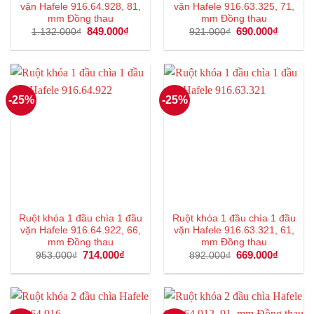
vặn Hafele 916.64.928, 81,
vặn Hafele 916.63.325, 71,
mm Đồng thau
mm Đồng thau
Giá
849.000
₫
Giá
Giá
690.000
₫
Giá
1.132.000
₫
921.000
₫
gốc
hiện
gốc
hiện
là:
tại
là:
tại
1.132.000₫.
là:
921.000₫.
là:
849.000₫.
690.000
-25%
-25%
Ruột khóa 1 đầu chìa 1 đầu
Ruột khóa 1 đầu chìa 1 đầu
vặn Hafele 916.64.922, 66,
vặn Hafele 916.63.321, 61,
mm Đồng thau
mm Đồng thau
Giá
714.000
₫
Giá
Giá
669.000
₫
Giá
953.000
₫
892.000
₫
gốc
hiện
gốc
hiện
là:
tại
là:
tại
953.000₫.
là:
892.000₫.
là:
714.000₫.
669.000