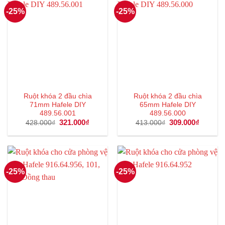
-25%
-25%
Ruột khóa 2 đầu chìa
Ruột khóa 2 đầu chìa
71mm Hafele DIY
65mm Hafele DIY
489.56.001
489.56.000
Giá
321.000
₫
Giá
Giá
309.000
₫
Giá
428.000
₫
413.000
₫
gốc
hiện
gốc
hiện
là:
tại
là:
tại
428.000₫.
là:
413.000₫.
là:
321.000₫.
309.000
-25%
-25%