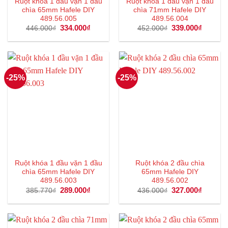
Ruột khóa 1 đầu vặn 1 đầu
Ruột khóa 1 đầu vặn 1 đầu
chìa 65mm Hafele DIY
chìa 71mm Hafele DIY
489.56.005
489.56.004
Giá
334.000
₫
Giá
Giá
339.000
₫
Giá
446.000
₫
452.000
₫
gốc
hiện
gốc
hiện
là:
tại
là:
tại
446.000₫.
là:
452.000₫.
là:
334.000₫.
339.000
-25%
-25%
Ruột khóa 1 đầu vặn 1 đầu
Ruột khóa 2 đầu chìa
chìa 65mm Hafele DIY
65mm Hafele DIY
489.56.003
489.56.002
Giá
289.000
₫
Giá
Giá
327.000
₫
Giá
385.770
₫
436.000
₫
gốc
hiện
gốc
hiện
là:
tại
là:
tại
385.770₫.
là:
436.000₫.
là:
289.000₫.
327.000