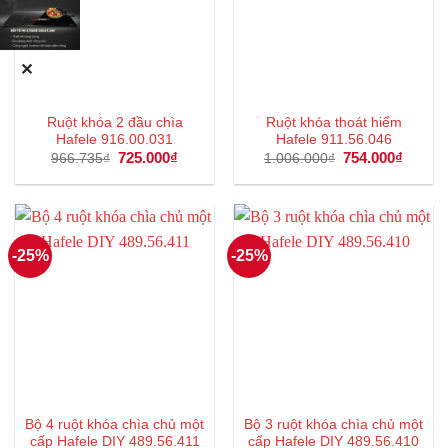
✕
Ruột khóa 2 đầu chìa
Ruột khóa thoát hiểm
Hafele 916.00.031
Hafele 911.56.046
Giá
725.000
₫
Giá
Giá
754.000
₫
Giá
966.735
₫
1.006.000
₫
gốc
hiện
gốc
hiện
là:
tại
là:
tại
966.735₫.
là:
1.006.000₫.
là:
725.000₫.
754.00
-25%
-25%
Bộ 4 ruột khóa chìa chủ một
Bộ 3 ruột khóa chìa chủ một
cấp Hafele DIY 489.56.411
cấp Hafele DIY 489.56.410