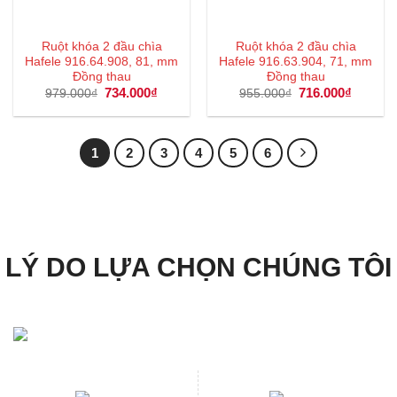
Ruột khóa 2 đầu chìa
Ruột khóa 2 đầu chìa
Hafele 916.64.908, 81, mm
Hafele 916.63.904, 71, mm
Đồng thau
Đồng thau
Giá
734.000
₫
Giá
Giá
716.000
₫
Giá
979.000
₫
955.000
₫
gốc
hiện
gốc
hiện
là:
tại
là:
tại
979.000₫.
là:
955.000₫.
là:
734.000₫.
716.000
1
2
3
4
5
6
LÝ DO LỰA CHỌN CHÚNG TÔI