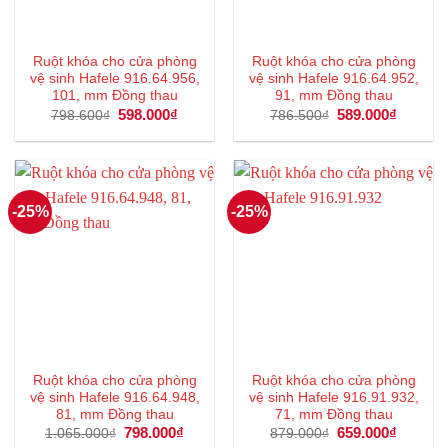
Ruột khóa cho cửa phòng
Ruột khóa cho cửa phòng
vệ sinh Hafele 916.64.956,
vệ sinh Hafele 916.64.952,
101, mm Đồng thau
91, mm Đồng thau
Giá
598.000
₫
Giá
Giá
589.000
₫
Giá
798.600
₫
786.500
₫
gốc
hiện
gốc
hiện
là:
tại
là:
tại
798.600₫.
là:
786.500₫.
là:
598.000₫.
589.000
-25%
-25%
Ruột khóa cho cửa phòng
Ruột khóa cho cửa phòng
vệ sinh Hafele 916.64.948,
vệ sinh Hafele 916.91.932,
81, mm Đồng thau
71, mm Đồng thau
Giá
798.000
₫
Giá
Giá
659.000
₫
Giá
1.065.000
₫
879.000
₫
gốc
hiện
gốc
hiện