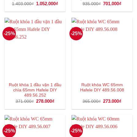
Giá
1.052.000
₫
Giá
Giá
701.000
₫
Giá
1.403.000
₫
935.000
₫
gốc
hiện
gốc
hiện
là:
tại
là:
tại
1.403.000₫.
là:
935.000₫.
là:
1.052.000₫.
701.000
-25%
-25%
Ruột khóa 1 đầu vặn 1 đầu
Ruột khóa WC 65mm
chìa 65mm Hafele DIY
Hafele DIY 489.56.008
489.56.252
Giá
278.000
₫
Giá
Giá
273.000
₫
Giá
371.000
₫
365.000
₫
gốc
hiện
gốc
hiện
là:
tại
là:
tại
371.000₫.
là:
365.000₫.
là:
278.000₫.
273.000
-25%
-25%