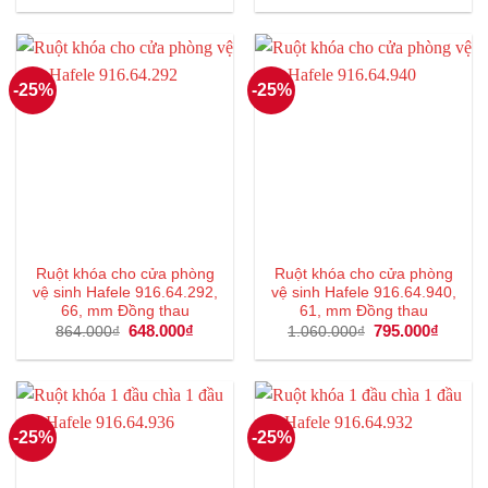
là:
tại
là:
tại
1.065.000₫.
là:
879.000₫.
là:
798.000₫.
659.000
-25%
-25%
Ruột khóa cho cửa phòng
Ruột khóa cho cửa phòng
vệ sinh Hafele 916.64.292,
vệ sinh Hafele 916.64.940,
66, mm Đồng thau
61, mm Đồng thau
Giá
648.000
₫
Giá
Giá
795.000
₫
Giá
864.000
₫
1.060.000
₫
gốc
hiện
gốc
hiện
là:
tại
là:
tại
864.000₫.
là:
1.060.000₫.
là:
648.000₫.
795.00
-25%
-25%