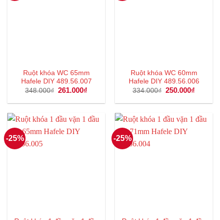
Ruột khóa WC 65mm
Ruột khóa WC 60mm
Hafele DIY 489.56.007
Hafele DIY 489.56.006
Giá
261.000
₫
Giá
Giá
250.000
₫
Giá
348.000
₫
334.000
₫
gốc
hiện
gốc
hiện
là:
tại
là:
tại
348.000₫.
là:
334.000₫.
là:
261.000₫.
250.000
-25%
-25%