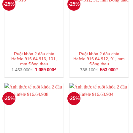
-25%
-25%
Ruột khóa 2 đầu chìa
Ruột khóa 2 đầu chìa
Hafele 916.64.916, 101,
Hafele 916.64.912, 91, mm
mm Đồng thau
Đồng thau
Giá
1.089.000
₫
Giá
Giá
553.000
₫
Giá
1.453.000
₫
738.100
₫
gốc
hiện
gốc
hiện
là:
tại
là:
tại
1.453.000₫.
là:
738.100₫.
là:
1.089.000₫.
553.000
-25%
-25%