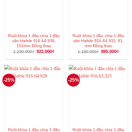
Ruột khóa 1 đầu chìa 1 đầu
Ruột khóa 1 đầu chìa 1 đầu
vặn Hafele 916.64.936,
vặn Hafele 916.64.932, 91,
101mm Đồng thau
mm Đồng thau
Giá
922.000
₫
Giá
Giá
885.000
₫
Giá
1.230.000
₫
1.180.000
₫
gốc
hiện
gốc
hiện
là:
tại
là:
tại
1.230.000₫.
là:
1.180.000₫.
là:
922.000₫.
885.00
-25%
-25%
Ruột khóa 1 đầu chìa 1 đầu
Ruột khóa 1 đầu chìa 1 đầu