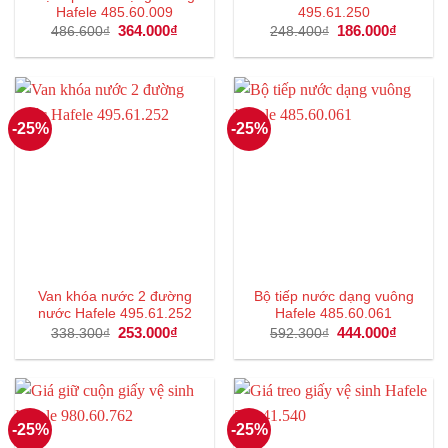
Hafele 485.60.009
495.61.250
Giá
364.000
₫
Giá
Giá
186.000
₫
Giá
486.600
₫
248.400
₫
gốc
hiện
gốc
hiện
là:
tại
là:
tại
486.600₫.
là:
248.400₫.
là:
364.000₫.
186.000
-25%
-25%
Van khóa nước 2 đường
Bộ tiếp nước dạng vuông
nước Hafele 495.61.252
Hafele 485.60.061
Giá
253.000
₫
Giá
Giá
444.000
₫
Giá
338.300
₫
592.300
₫
gốc
hiện
gốc
hiện
là:
tại
là:
tại
338.300₫.
là:
592.300₫.
là:
253.000₫.
444.000
-25%
-25%