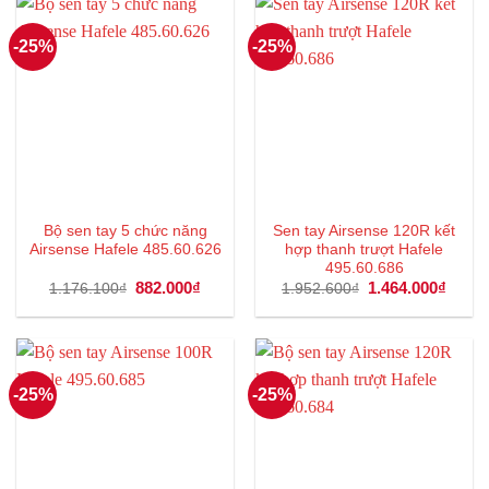
-25%
-25%
Bộ sen tay 5 chức năng
Sen tay Airsense 120R kết
Airsense Hafele 485.60.626
hợp thanh trượt Hafele
495.60.686
Giá
882.000
₫
Giá
Giá
1.464.000
₫
Giá
1.176.100
₫
1.952.600
₫
gốc
hiện
gốc
hiện
là:
tại
là:
tại
1.176.100₫.
là:
1.952.600₫.
là:
882.000₫.
1.464
-25%
-25%