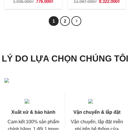
Giá
776.000
₫
Giá
Giá
8.322.000
₫
Giá
1.035.000
₫
11.097.000
₫
gốc
hiện
gốc
hiện
là:
tại
là:
tại
1.035.000₫.
là:
11.097.000₫.
là:
776.000₫.
8.322
1
2
LÝ DO LỰA CHỌN CHÚNG TÔI
Xuất xứ & bảo hành
Vận chuyển & lắp đặt
Cam kết 100% sản phẩm
Vận chuyển, lắp đặt miễn
chính hãng, 1 đổi 1 trong
phí trên hệ thống cửa