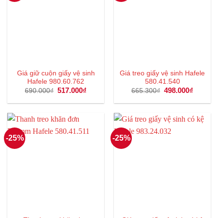
Giá giữ cuộn giấy vệ sinh
Giá treo giấy vệ sinh Hafele
Hafele 980.60.762
580.41.540
Giá
517.000
₫
Giá
Giá
498.000
₫
Giá
690.000
₫
665.300
₫
gốc
hiện
gốc
hiện
là:
tại
là:
tại
690.000₫.
là:
665.300₫.
là:
517.000₫.
498.000
-25%
-25%