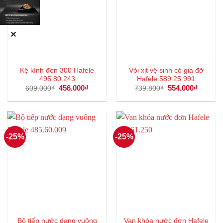
✕
Kệ kính đen 300 Hafele
Vòi xịt vệ sinh có giá đỡ
495.80.243
Hafele 589.25.991
Giá
456.000
₫
Giá
Giá
554.000
₫
Giá
609.000
₫
739.800
₫
gốc
hiện
gốc
hiện
là:
tại
là:
tại
609.000₫.
là:
739.800₫.
là:
456.000₫.
554.000
-25%
-25%
Bộ tiếp nước dạng vuông
Van khóa nước đơn Hafele