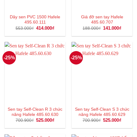
Dây sen PVC 1500 Hafele
Giá đỡ sen tay Hafele
495.60.111
485.60.707
Giá
414.000
₫
Giá
Giá
141.000
₫
Giá
553.000
₫
188.000
₫
gốc
hiện
gốc
hiện
là:
tại
là:
tại
553.000₫.
là:
188.000₫.
là:
414.000₫.
141.000
-25%
-25%
Sen tay Self-Clean R 3 chức
Sen tay Self-Clean S 3 chức
năng Hafele 485.60.630
năng Hafele 485.60.629
Giá
525.000
₫
Giá
Giá
525.000
₫
Giá
700.900
₫
700.900
₫
gốc
hiện
gốc
hiện
là:
tại
là:
tại
700.900₫.
là:
700.900₫.
là:
525.000₫.
525.000