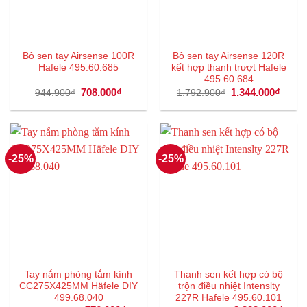
Bộ sen tay Airsense 100R
Bộ sen tay Airsense 120R
Hafele 495.60.685
kết hợp thanh trượt Hafele
495.60.684
Giá
708.000
₫
Giá
Giá
1.344.000
₫
Giá
944.900
₫
1.792.900
₫
gốc
hiện
gốc
hiện
là:
tại
là:
tại
944.900₫.
là:
1.792.900₫.
là:
708.000₫.
1.344
-25%
-25%
Tay nắm phòng tắm kính
Thanh sen kết hợp có bộ
CC275X425MM Häfele DIY
trộn điều nhiệt Intenslty
499.68.040
227R Hafele 495.60.101