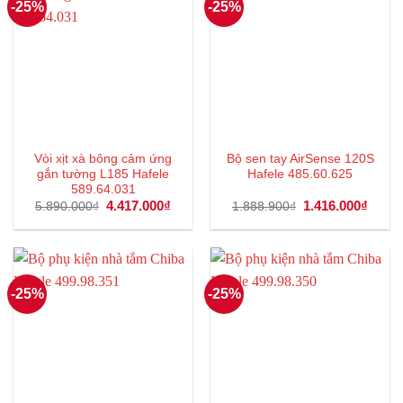
-25%
-25%
Vòi xịt xà bông cảm ứng
Bộ sen tay AirSense 120S
gắn tường L185 Hafele
Hafele 485.60.625
589.64.031
Giá
4.417.000
₫
Giá
Giá
1.416.000
₫
Giá
5.890.000
₫
1.888.900
₫
gốc
hiện
gốc
hiện
là:
tại
là:
tại
5.890.000₫.
là:
1.888.900₫.
là:
4.417.000₫.
1.416
-25%
-25%