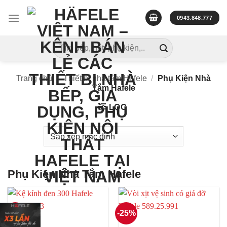
Skip
to
0943.848.777
content
Tìm
kiếm:
Trang chủ
/
Thiết bị nhà tắm Hafele
/
Phụ Kiện Nhà
Tắm Hafele
LỌC
Phụ Kiện Nhà Tắm Hafele
-25%
-25%