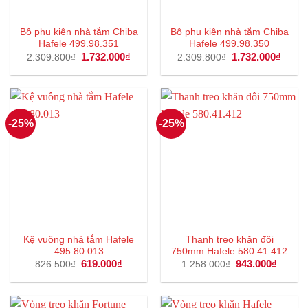
Bộ phụ kiện nhà tắm Chiba
Bộ phụ kiện nhà tắm Chiba
Hafele 499.98.351
Hafele 499.98.350
Giá
1.732.000
₫
Giá
Giá
1.732.000
₫
Giá
2.309.800
₫
2.309.800
₫
gốc
hiện
gốc
hiện
là:
tại
là:
tại
2.309.800₫.
là:
2.309.800₫.
là:
1.732.000₫.
1.732
-25%
-25%
Kệ vuông nhà tắm Hafele
Thanh treo khăn đôi
495.80.013
750mm Hafele 580.41.412
Giá
619.000
₫
Giá
Giá
943.000
₫
Giá
826.500
₫
1.258.000
₫
gốc
hiện
gốc
hiện
là:
tại
là:
tại
826.500₫.
là:
1.258.000₫.
là:
619.000₫.
943.00