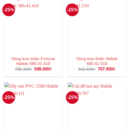
-25%
-25%
Vòng treo khăn Fortune
Vòng treo khăn Hafele
Hafele 580.41.410
580.41.510
Giá
598.000
₫
Giá
Giá
707.000
₫
Giá
798.300
₫
943.500
₫
gốc
hiện
gốc
hiện
là:
tại
là:
tại
798.300₫.
là:
943.500₫.
là:
598.000₫.
707.000
-25%
-25%