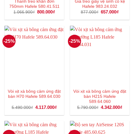
Thanh treo khăn đơn
Giá treo giấy vệ sinh có kệ
750mm Hafele 580.41.511
Hafele 983.24.032
Giá
800.000
₫
Giá
Giá
657.000
₫
Giá
1.066.900
₫
877.000
₫
gốc
hiện
gốc
hiện
là:
tại
là:
tại
1.066.900₫.
là:
877.000₫.
là:
800.000₫.
657.000
-25%
-25%
Vòi xịt xà bông cảm ứng đặt
Vòi xịt xà bông cảm ứng đặt
bàn H70 Hafele 589.64.030
bàn H215 Hafele
589.64.060
Giá
4.117.000
₫
Giá
Giá
4.342.000
₫
Giá
5.490.000
₫
5.790.000
₫
gốc
hiện
gốc
hiện
là:
tại
là:
tại
5.490.000₫.
là:
5.790.000₫.
là:
4.117.000₫.
4.342