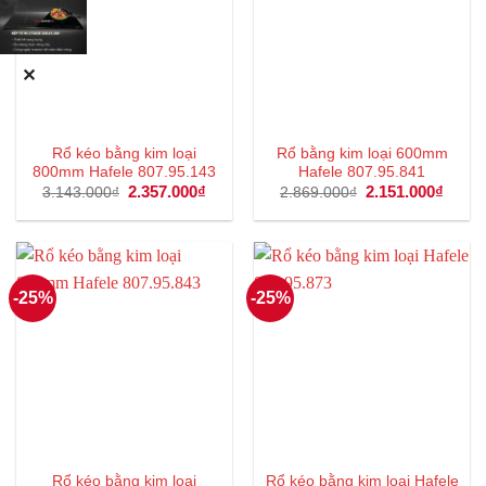
✕
Rổ kéo bằng kim loại
Rổ bằng kim loại 600mm
800mm Hafele 807.95.143
Hafele 807.95.841
Giá
2.357.000
₫
Giá
Giá
2.151.000
₫
Giá
3.143.000
₫
2.869.000
₫
gốc
hiện
gốc
hiện
là:
tại
là:
tại
3.143.000₫.
là:
2.869.000₫.
là:
2.357.000₫.
2.151
-25%
-25%
Rổ kéo bằng kim loại
Rổ kéo bằng kim loại Hafele