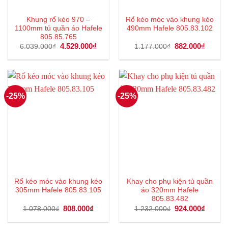
Khung rổ kéo 970 –
Rổ kéo móc vào khung kéo
1100mm tủ quần áo Hafele
490mm Hafele 805.83.102
805.85.765
Giá
4.529.000
₫
Giá
Giá
882.000
₫
Giá
6.039.000
₫
1.177.000
₫
gốc
hiện
gốc
hiện
là:
tại
là:
tại
6.039.000₫.
là:
1.177.000₫.
là:
4.529.000₫.
882.00
-25%
-25%
Rổ kéo móc vào khung kéo
Khay cho phụ kiện tủ quần
305mm Hafele 805.83.105
áo 320mm Hafele
805.83.482
Giá
808.000
₫
Giá
Giá
924.000
₫
Giá
1.078.000
₫
1.232.000
₫
gốc
hiện
gốc
hiện
là:
tại
là:
tại
1.078.000₫.
là:
1.232.000₫.
là: