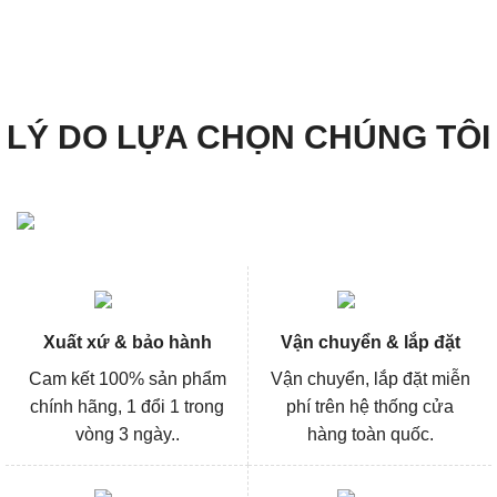
3.826.000₫.
là:
3.826.000₫.
là:
2.869.000₫.
2.869
LÝ DO LỰA CHỌN CHÚNG TÔI
Xuất xứ & bảo hành
Vận chuyển & lắp đặt
Cam kết 100% sản phẩm
Vận chuyển, lắp đặt miễn
chính hãng, 1 đổi 1 trong
phí trên hệ thống cửa
vòng 3 ngày..
hàng toàn quốc.