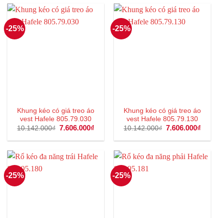
808.000₫.
924.00
-25%
-25%
Khung kéo có giá treo áo
Khung kéo có giá treo áo
vest Hafele 805.79.030
vest Hafele 805.79.130
Giá
7.606.000
₫
Giá
Giá
7.606.000
₫
Giá
10.142.000
₫
10.142.000
₫
gốc
hiện
gốc
hiện
là:
tại
là:
tại
10.142.000₫.
là:
10.142.000₫.
là:
7.606.000₫.
7.606
-25%
-25%