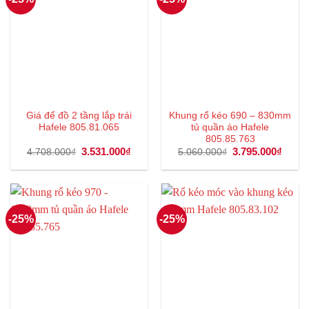
Giá để đồ 2 tầng lắp trái
Khung rổ kéo 690 – 830mm
Hafele 805.81.065
tủ quần áo Hafele
805.85.763
Giá
3.531.000
₫
Giá
Giá
3.795.000
₫
Giá
4.708.000
₫
5.060.000
₫
gốc
hiện
gốc
hiện
là:
tại
là:
tại
4.708.000₫.
là:
5.060.000₫.
là:
3.531.000₫.
3.795
-25%
-25%