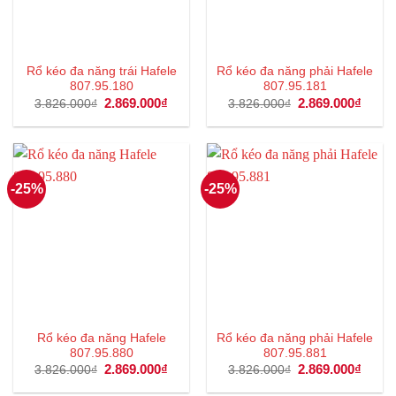
Rổ kéo đa năng trái Hafele
Rổ kéo đa năng phải Hafele
807.95.180
807.95.181
Giá
2.869.000
₫
Giá
Giá
2.869.000
₫
Giá
3.826.000
₫
3.826.000
₫
gốc
hiện
gốc
hiện
là:
tại
là:
tại
3.826.000₫.
là:
3.826.000₫.
là:
2.869.000₫.
2.869
-25%
-25%
Rổ kéo đa năng Hafele
Rổ kéo đa năng phải Hafele
807.95.880
807.95.881
Giá
2.869.000
₫
Giá
Giá
2.869.000
₫
Giá
3.826.000
₫
3.826.000
₫
gốc
hiện
gốc
hiện
là:
tại
là:
tại