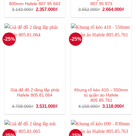
800mm Hafele 807.95.843
807.95.873
Giá
2.357.000
₫
Giá
Giá
2.664.000
₫
Giá
3.143.000
₫
3.552.000
₫
gốc
hiện
gốc
hiện
là:
tại
là:
tại
3.143.000₫.
là:
3.552.000₫.
là:
2.357.000₫.
2.664
-25%
-25%
Giá để đồ 2 tầng lắp phải
Khung rổ kéo 410 – 550mm
Hafele 805.81.064
tủ quần áo Hafele
805.85.761
Giá
3.531.000
₫
Giá
Giá
3.118.000
₫
Giá
4.708.000
₫
4.158.000
₫
gốc
hiện
gốc
hiện
là:
tại
là:
tại
4.708.000₫.
là:
4.158.000₫.
là:
3.531.000₫.
3.118
-25%
-25%