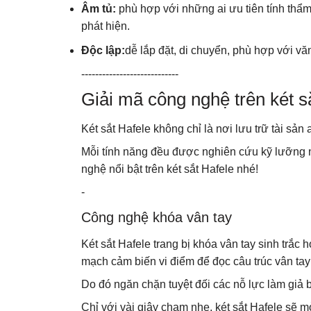
Âm tủ:
phù hợp với những ai ưu tiên tính thẩm
phát hiện.
Độc lập:
dễ lắp đặt, di chuyển, phù hợp với v
----------------------------
Giải mã công nghệ trên két s
Két sắt Hafele không chỉ là nơi lưu trữ tài sả
Mỗi tính năng đều được nghiên cứu kỹ lưỡng n
nghệ nổi bật trên két sắt Hafele nhé!
-
Công nghệ khóa vân tay
Két sắt Hafele trang bị khóa vân tay sinh trắ
mạch cảm biến vi điểm để đọc câu trúc vân tay
Do đó ngăn chặn tuyệt đối các nỗ lực làm giả 
Chỉ với vài giây chạm nhẹ, két sắt Hafele sẽ m