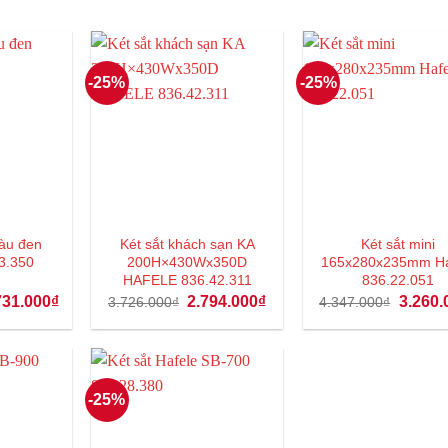
-25%
-25%
màu đen
Két sắt khách sạn KA
Két sắt mini
3.350
200H×430Wx350D
165x280x235mm Ha
HAFELE 836.42.311
836.22.051
á
Giá
Giá
Giá
Giá
731.000
₫
2.794.000
₫
3.260.
3.726.000
₫
4.347.000
₫
c
hiện
gốc
hiện
gốc
tại
là:
tại
là:
309.000₫.
là:
3.726.000₫.
là:
4.347.0
7.731.000₫.
2.794.000₫.
-25%