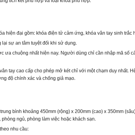
ung tích két phù hợp và loại khóa phù hợp.
óa hiện đại gồm: khóa điện tử cảm ứng, khóa vân tay sinh trắc 
ại sự an tâm tuyệt đối khi sử dụng.
c ưa chuộng nhất hiện nay. Người dùng chỉ cần nhập mã số c
ân tay cao cấp cho phép mở két chỉ với một chạm duy nhất. H
ờng độ chính xác và chống giả mạo.
ớc trung bình khoảng 450mm (rộng) x 200mm (cao) x 350mm (sâu)
o, phòng ngủ, phòng làm việc hoặc khách sạn.
theo nhu cầu: