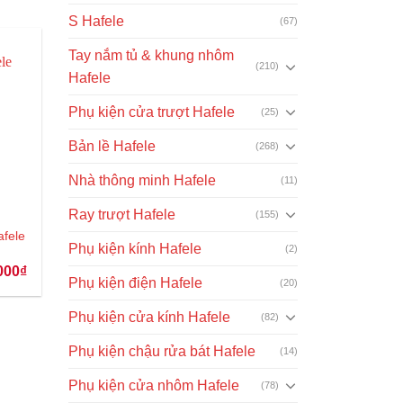
S Hafele
(67)
Tay nắm tủ & khung nhôm
(210)
Hafele
Phụ kiện cửa trượt Hafele
(25)
Bản lề Hafele
(268)
Nhà thông minh Hafele
(11)
Ray trượt Hafele
(155)
fele
Phụ kiện kính Hafele
(2)
Giá
000
₫
hiện
Phụ kiện điện Hafele
(20)
tại
00₫.
là:
Phụ kiện cửa kính Hafele
(82)
3.260.000₫.
Phụ kiện chậu rửa bát Hafele
(14)
Phụ kiện cửa nhôm Hafele
(78)