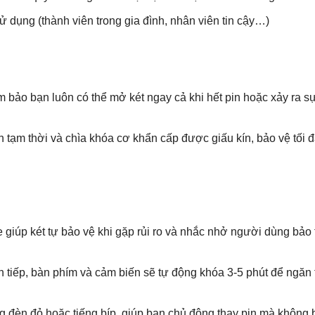
ụng (thành viên trong gia đình, nhân viên tin cậy…)
bảo bạn luôn có thể mở két ngay cả khi hết pin hoặc xảy ra sự
tạm thời và chìa khóa cơ khẩn cấp được giấu kín, bảo vệ tối đ
giúp két tự bảo vệ khi gặp rủi ro và nhắc nhở người dùng bảo t
n tiếp, bàn phím và cảm biến sẽ tự động khóa 3-5 phút để ngăn 
ng đèn đỏ hoặc tiếng bíp, giúp bạn chủ động thay pin mà không 