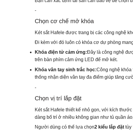
Bạn cần xác định tài sản cần bảo vệ để chọn d
-
Chọn cơ chế mở khóa
Két sắt Hafele được trang bị các công nghệ kh
Đi kèm với đó luôn có khóa cơ dự phòng mang l
Khóa điện tử cảm ứng:
Đây là công nghệ đượ
trên bàn phím cảm ứng LED để mở két.
Khóa vân tay sinh trắc học:
Công nghệ khóa v
thống nhận diện vân tay đa điểm giúp tăng cư
-
Chọn vị trí lắp đặt
Két sắt Hafele thiết kế nhỏ gọn, với kích thư
dàng bố trí ở nhiều không gian như tủ quần á
Người dùng có thể lựa chọn
2 kiểu lắp đặt
tùy 