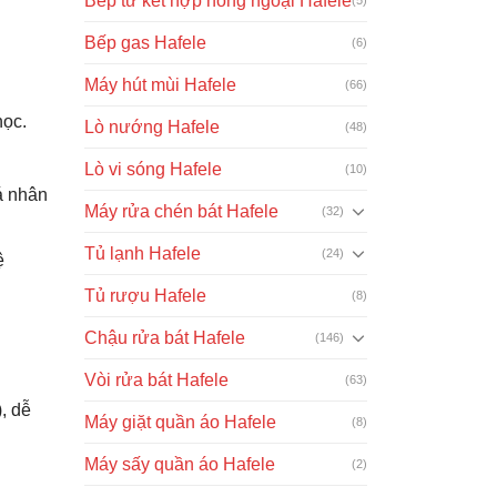
Bếp từ kết hợp hồng ngoại Hafele
Bếp gas Hafele
(6)
Máy hút mùi Hafele
(66)
học.
Lò nướng Hafele
(48)
Lò vi sóng Hafele
(10)
á nhân
Máy rửa chén bát Hafele
(32)
Tủ lạnh Hafele
(24)
ệ
Tủ rượu Hafele
(8)
Chậu rửa bát Hafele
(146)
Vòi rửa bát Hafele
(63)
, dễ
Máy giặt quần áo Hafele
(8)
Máy sấy quần áo Hafele
(2)