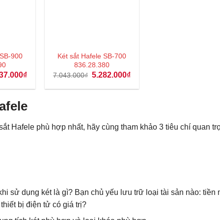
 SB-900
Két sắt Hafele SB-700
90
836.28.380
Giá
Giá
Giá
37.000
₫
5.282.000
₫
7.043.000
₫
hiện
gốc
hiện
tại
là:
tại
50.000₫.
là:
7.043.000₫.
là:
4.537.000₫.
5.282.000₫.
afele
ắt Hafele phù hợp nhất, hãy cùng tham khảo 3 tiêu chí quan tr
i sử dụng két là gì? Bạn chủ yếu lưu trữ loại tài sản nào: tiền 
hiết bị điện tử có giá trị?