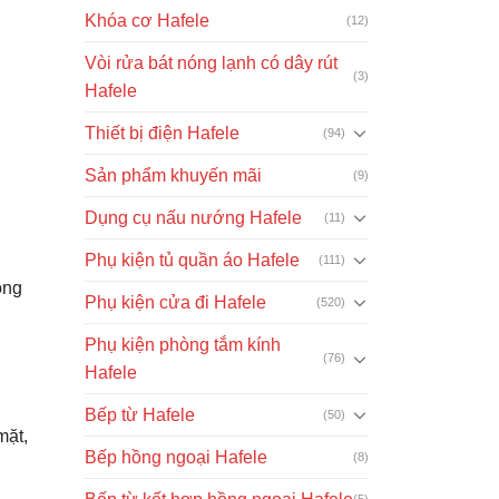
Khóa cơ Hafele
(12)
Vòi rửa bát nóng lạnh có dây rút
(3)
Hafele
Thiết bị điện Hafele
(94)
Sản phẩm khuyến mãi
(9)
Dụng cụ nấu nướng Hafele
(11)
Phụ kiện tủ quần áo Hafele
(111)
ọng
Phụ kiện cửa đi Hafele
(520)
Phụ kiện phòng tắm kính
(76)
Hafele
Bếp từ Hafele
(50)
mặt,
Bếp hồng ngoại Hafele
(8)
(5)