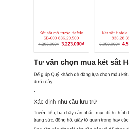
Két sắt mở trước Hafele
Két sắt Hafele
SB-600 836.29.500
836.28.3
Giá
Giá
Giá
3.223.000
₫
4.5
4.298.000
₫
6.050.000
₫
gốc
hiện
gốc
là:
tại
là:
4.298.000₫.
là:
6.0
3.223.000₫.
Tư vấn chọn mua két sắt H
Để giúp Quý khách dễ dàng lựa chọn mẫu két s
dưới đây.
-
Xác định nhu cầu lưu trữ
Trước tiên, bạn hãy cân nhắc: mục đích chính kh
trang sức, đồng hồ, giấy tờ quan trọng hay các t