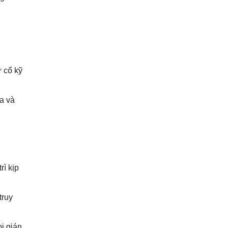
 cố kỹ
a và
rì kịp
truy
bị gián