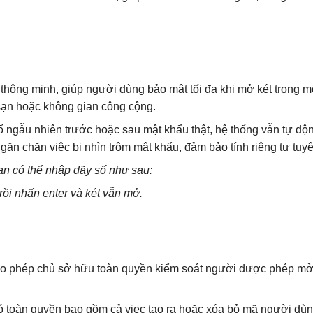
thông minh, giúp người dùng bảo mật tối đa khi mở két trong m
sạn hoặc không gian công cộng.
ố ngẫu nhiên trước hoặc sau mật khẩu thật, hệ thống vẫn tự độ
ăn chặn việc bị nhìn trộm mật khẩu, đảm bảo tính riêng tư tuyệt
bạn có thể nhập dãy số như sau:
rồi nhấn enter và két vẫn mở.
cho phép chủ sở hữu toàn quyền kiểm soát người được phép mở
ó toàn quyền bao gồm cả viẹc tạo ra hoặc xóa bỏ mã người dùn