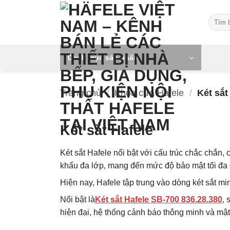
Skip
Tìm
to
kiếm:
content
Danh mục sản phẩm
Trang chủ
/
Khóa cửa Hafele
/
Két sắt
Két sắt Hafele
Két sắt Hafele nổi bật với cấu trúc chắc chắn,
khẩu đa lớp, mang đến mức độ bảo mật tối đa
Hiện nay, Hafele tập trung vào dòng két sắt mini
Nổi bật là
Két sắt Hafele SB-700 836.28.380
, 
hiện đại, hệ thống cảnh báo thông minh và mật 