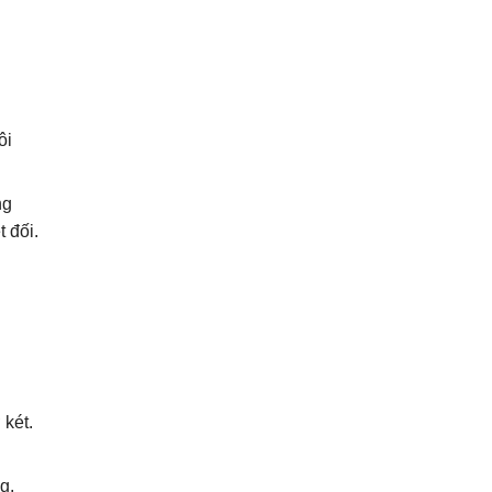
ôi
ng
 đối.
 két.
g.