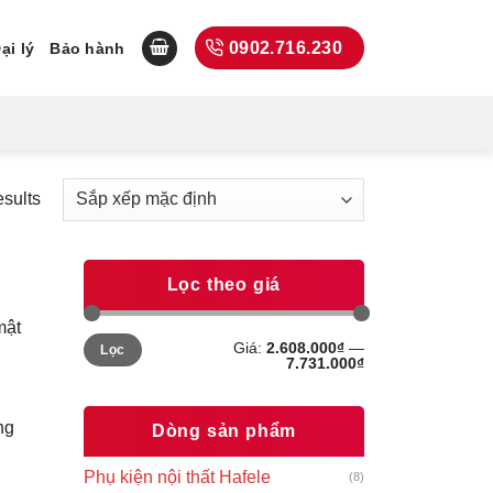
0902.716.230
ại lý
Bảo hành
esults
Lọc theo giá
mật
Giá
Giá
Giá:
2.608.000₫
—
Lọc
tối
tối
7.731.000₫
thiểu
đa
ng
Dòng sản phẩm
Phụ kiện nội thất Hafele
(8)