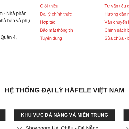
Giới thiệu
Tư vấn tiêu 
m - Nhà phân
Đại lý chính thức
Hướng dẫn 
 nhà bếp và phụ
Hợp tác
Vận chuyển l
Bảo mật thông tin
Chính sách 
 Quận 4,
Tuyển dụng
Sửa chữa - 
HỆ THỐNG ĐẠI LÝ HÄFELE VIỆT NAM
KHU VỰC ĐÀ NẴNG VÀ MIỀN TRUNG
Showroom Hải Châu - Đà Nẵng