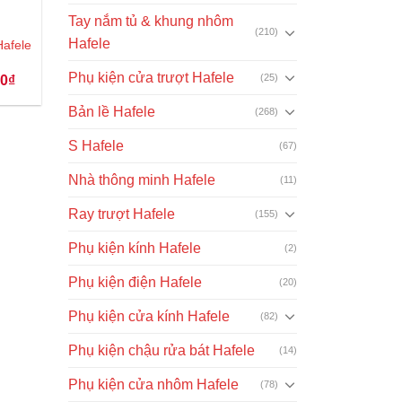
Tay nắm tủ & khung nhôm
(210)
Hafele
Hafele
Phụ kiện cửa trượt Hafele
Giá
(25)
00
₫
hiện
tại
Bản lề Hafele
(268)
₫.
là:
510.000₫.
S Hafele
(67)
Nhà thông minh Hafele
(11)
Ray trượt Hafele
(155)
Phụ kiện kính Hafele
(2)
Phụ kiện điện Hafele
(20)
Phụ kiện cửa kính Hafele
(82)
Phụ kiện chậu rửa bát Hafele
(14)
Phụ kiện cửa nhôm Hafele
(78)