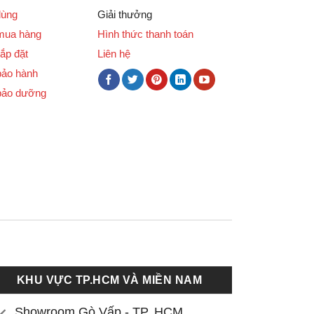
dùng
Giải thưởng
mua hàng
Hình thức thanh toán
ắp đặt
Liên hệ
bảo hành
bảo dưỡng
KHU VỰC TP.HCM VÀ MIỀN NAM
Showroom Gò Vấp - TP. HCM