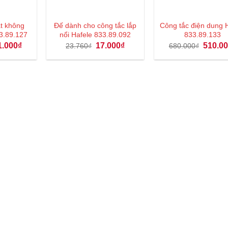
ắt không
Đế dành cho công tắc lắp
Công tắc điện dung 
3.89.127
nổi Hafele 833.89.092
833.89.133
Giá
Giá
Giá
Giá
1.000
₫
17.000
₫
510.0
23.760
₫
680.000
₫
hiện
gốc
hiện
gốc
tại
là:
tại
là:
.000₫.
là:
23.760₫.
là:
680.000
231.000₫.
17.000₫.