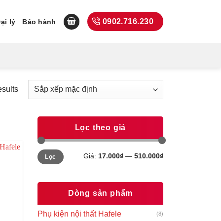
0902.716.230
ại lý
Bảo hành
esults
Lọc theo giá
Giá
Giá
Giá:
17.000₫
—
510.000₫
Lọc
tối
tối
thiểu
đa
Dòng sản phẩm
Phụ kiện nội thất Hafele
(8)