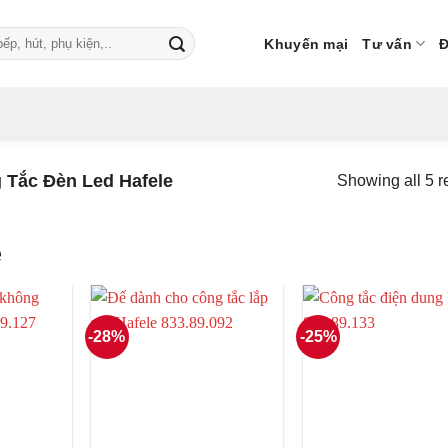
Khuyến mại
Tư vấn
Đ
Tắc Đèn Led Hafele
Showing all 5 r
e
-28%
-25%