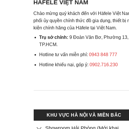
HÄFELE VIỆT NAM
Chào mừng quý khách đến với Häfele Việt Na
phối ủy quyền chính thức đồ gia dụng, thiết bị
kiện chính hãng của Häfele tại Việt Nam.
Trụ sở chính:
9 Đoàn Văn Bơ, Phường 13,
TP.HCM.
Hotline tư vấn miễn phí:
0943 848 777
Hotline khiếu nại, góp ý:
0902.716.230
KHU VỰC HÀ NỘI VÀ MIỀN BẮC
Showroom Hải Phòng (Mới khai