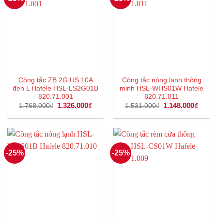
Công tắc ZB 2G US 10A
Công tắc nóng lạnh thông
đen L Hafele HSL-LS2G01B
minh HSL-WHS01W Hafele
820.71.001
820.71.011
Giá
1.326.000
₫
Giá
Giá
1.148.000
₫
Giá
1.768.000
₫
1.531.000
₫
gốc
hiện
gốc
hiện
là:
tại
là:
tại
1.768.000₫.
là:
1.531.000₫.
là:
1.326.000₫.
1.148
-25%
-25%