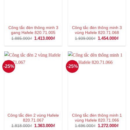
Công tắc đèn thông minh 3
Công tắc đèn thông minh 3
gang Hafele 820.71.005
vùng Hafele 820.71.068
Giá
1.413.000
₫
Giá
Giá
1.454.000
₫
Giá
1.885.000
₫
1.939.000
₫
gốc
hiện
gốc
hiện
là:
tại
là:
tại
1.885.000₫.
là:
1.939.000₫.
là:
1.413.000₫.
1.454
-25%
-25%
Công tắc đèn 2 vùng Hafele
Công tắc đèn thông minh 1
820.71.067
vùng Hafele 820.71.066
Giá
1.363.000
₫
Giá
Giá
1.272.000
₫
Giá
1.818.000
₫
1.696.000
₫
gốc
hiện
gốc
hiện