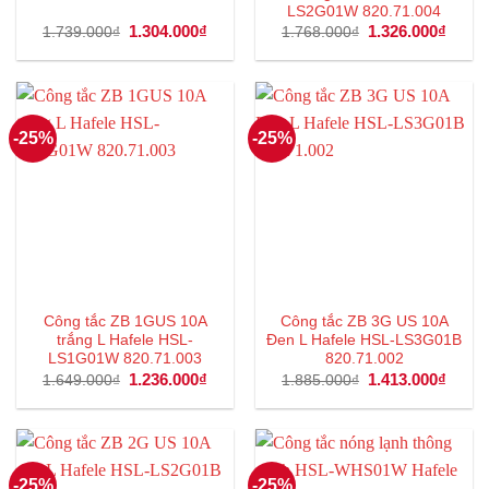
LS2G01W 820.71.004
Giá
1.304.000
₫
Giá
Giá
1.326.000
₫
Giá
1.739.000
₫
1.768.000
₫
gốc
hiện
gốc
hiện
là:
tại
là:
tại
1.739.000₫.
là:
1.768.000₫.
là:
1.304.000₫.
1.326
-25%
-25%
Công tắc ZB 1GUS 10A
Công tắc ZB 3G US 10A
trắng L Hafele HSL-
Đen L Hafele HSL-LS3G01B
LS1G01W 820.71.003
820.71.002
Giá
1.236.000
₫
Giá
Giá
1.413.000
₫
Giá
1.649.000
₫
1.885.000
₫
gốc
hiện
gốc
hiện
là:
tại
là:
tại
1.649.000₫.
là:
1.885.000₫.
là:
1.236.000₫.
1.413
-25%
-25%