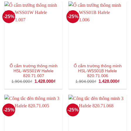
1.236.000₫.
1.236
-25%
-25%
Ổ cắm trường thông minh
Ổ cắm trường thông minh
HSL-WSS01W Hafele
HSL-WSS01B Hafele
820.71.007
820.71.006
Giá
1.428.000
₫
Giá
Giá
1.428.000
₫
Giá
1.904.000
₫
1.904.000
₫
gốc
hiện
gốc
hiện
là:
tại
là:
tại
1.904.000₫.
là:
1.904.000₫.
là:
1.428.000₫.
1.428
-25%
-25%