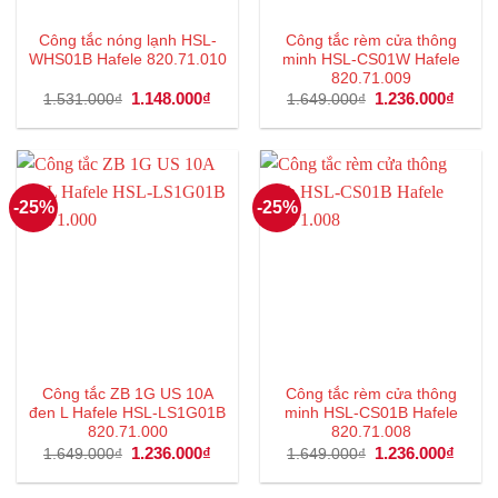
Công tắc nóng lạnh HSL-
Công tắc rèm cửa thông
WHS01B Hafele 820.71.010
minh HSL-CS01W Hafele
820.71.009
Giá
1.148.000
₫
Giá
Giá
1.236.000
₫
Giá
1.531.000
₫
1.649.000
₫
gốc
hiện
gốc
hiện
là:
tại
là:
tại
1.531.000₫.
là:
1.649.000₫.
là:
1.148.000₫.
1.236
-25%
-25%
Công tắc ZB 1G US 10A
Công tắc rèm cửa thông
đen L Hafele HSL-LS1G01B
minh HSL-CS01B Hafele
820.71.000
820.71.008
Giá
1.236.000
₫
Giá
Giá
1.236.000
₫
Giá
1.649.000
₫
1.649.000
₫
gốc
hiện
gốc
hiện
là:
tại
là:
tại
1.649.000₫.
là:
1.649.000₫.
là: