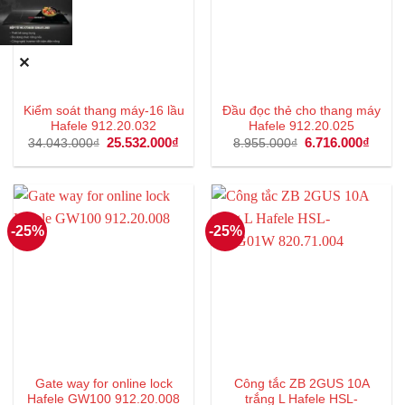
✕
Kiểm soát thang máy-16 lầu
Đầu đọc thẻ cho thang máy
Hafele 912.20.032
Hafele 912.20.025
Giá
25.532.000
₫
Giá
Giá
6.716.000
₫
Giá
34.043.000
₫
8.955.000
₫
gốc
hiện
gốc
hiện
là:
tại
là:
tại
34.043.000₫.
là:
8.955.000₫.
là:
25.532.000₫.
6.716
-25%
-25%
Gate way for online lock
Công tắc ZB 2GUS 10A
Hafele GW100 912.20.008
trắng L Hafele HSL-