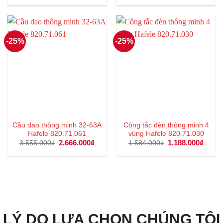
là:
tại
là:
tại
1.818.000₫.
là:
1.696.000₫.
là:
1.363.000₫.
1.272
-25%
-25%
Cầu dao thông minh 32-63A
Công tắc đèn thông minh 4
Hafele 820.71.061
vùng Hafele 820.71.030
Giá
2.666.000
₫
Giá
Giá
1.188.000
₫
Giá
3.555.000
₫
1.584.000
₫
gốc
hiện
gốc
hiện
là:
tại
là:
tại
3.555.000₫.
là:
1.584.000₫.
là:
2.666.000₫.
1.188
LÝ DO LỰA CHỌN CHÚNG TÔI