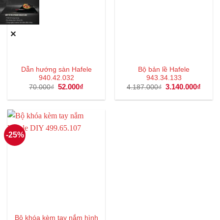
✕
Dẫn hướng sàn Hafele
Bộ bản lề Hafele
940.42.032
943.34.133
Giá
52.000
₫
Giá
Giá
3.140.000
₫
Giá
70.000
₫
4.187.000
₫
gốc
hiện
gốc
hiện
là:
tại
là:
tại
70.000₫.
là:
4.187.000₫.
là:
52.000₫.
3.140
-25%
Bộ khóa kèm tay nắm hình