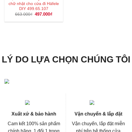
chữ nhật cho cửa đi Häfele
DIY 499.65.107
Giá
497.000
₫
Giá
663.000
₫
gốc
hiện
là:
tại
663.000₫.
là:
497.000₫.
LÝ DO LỰA CHỌN CHÚNG TÔI
Xuất xứ & bảo hành
Vận chuyển & lắp đặt
Cam kết 100% sản phẩm
Vận chuyển, lắp đặt miễn
chính hãng, 1 đổi 1 trong
phí trên hệ thống cửa