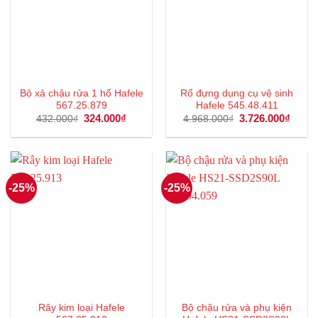
Bộ xả chậu rửa 1 hố Hafele
Rổ đựng dụng cụ vệ sinh
567.25.879
Hafele 545.48.411
Giá
324.000
₫
Giá
Giá
3.726.000
₫
Giá
432.000
₫
4.968.000
₫
gốc
hiện
gốc
hiện
là:
tại
là:
tại
432.000₫.
là:
4.968.000₫.
là:
324.000₫.
3.726
-25%
-25%
Rây kim loại Hafele
Bộ chậu rửa và phụ kiện