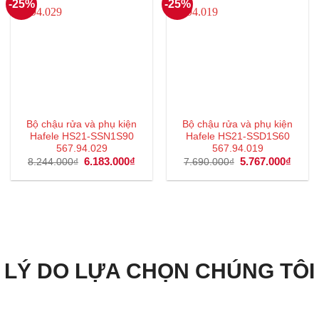
-25%
-25%
Bộ chậu rửa và phụ kiện
Bộ chậu rửa và phụ kiện
Hafele HS21-SSN1S90
Hafele HS21-SSD1S60
567.94.029
567.94.019
Giá
6.183.000
₫
Giá
Giá
5.767.000
₫
Giá
8.244.000
₫
7.690.000
₫
gốc
hiện
gốc
hiện
là:
tại
là:
tại
8.244.000₫.
là:
7.690.000₫.
là:
6.183.000₫.
5.767
LÝ DO LỰA CHỌN CHÚNG TÔI