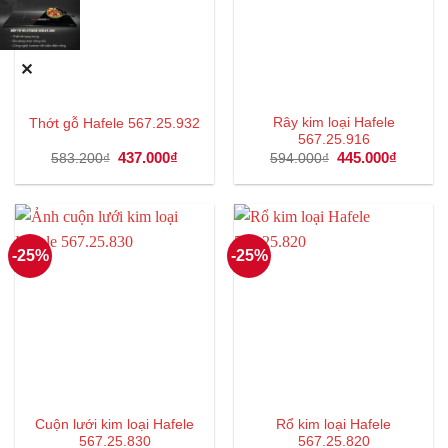
✕
Rây kim loại Hafele
Thớt gỗ Hafele 567.25.932
567.25.916
Giá
437.000
₫
Giá
Giá
445.000
₫
Giá
583.200
₫
594.000
₫
gốc
hiện
gốc
hiện
là:
tại
là:
tại
583.200₫.
là:
594.000₫.
là:
437.000₫.
445.000
-25%
-25%
Cuộn lưới kim loại Hafele
Rổ kim loại Hafele
567.25.830
567.25.820