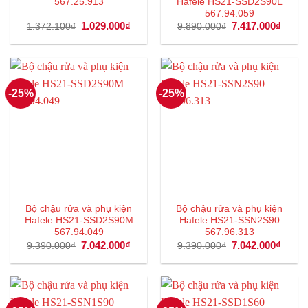
567.25.913
Hafele HS21-SSD2S90L
567.94.059
Giá
1.029.000
₫
Giá
Giá
7.417.000
₫
Giá
1.372.100
₫
9.890.000
₫
gốc
hiện
gốc
hiện
là:
tại
là:
tại
1.372.100₫.
là:
9.890.000₫.
là:
1.029.000₫.
7.417
-25%
-25%
Bộ chậu rửa và phụ kiện
Bộ chậu rửa và phụ kiện
Hafele HS21-SSD2S90M
Hafele HS21-SSN2S90
567.94.049
567.96.313
Giá
7.042.000
₫
Giá
Giá
7.042.000
₫
Giá
9.390.000
₫
9.390.000
₫
gốc
hiện
gốc
hiện
là:
tại
là:
tại
9.390.000₫.
là:
9.390.000₫.
là:
7.042.000₫.
7.042