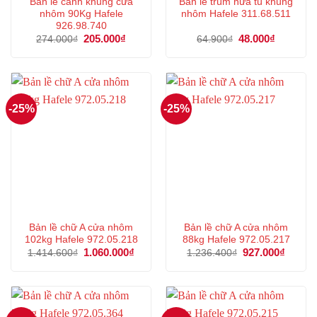
Bản lề cánh khung cửa
Bản lề trùm nửa tủ khung
nhôm 90Kg Hafele
nhôm Hafele 311.68.511
926.98.740
Giá
205.000
₫
Giá
Giá
48.000
₫
Giá
274.000
₫
64.900
₫
gốc
hiện
gốc
hiện
là:
tại
là:
tại
274.000₫.
là:
64.900₫.
là:
205.000₫.
48.000₫.
-25%
-25%
Bản lề chữ A cửa nhôm
Bản lề chữ A cửa nhôm
102kg Hafele 972.05.218
88kg Hafele 972.05.217
Giá
1.060.000
₫
Giá
Giá
927.000
₫
Giá
1.414.600
₫
1.236.400
₫
gốc
hiện
gốc
hiện
là:
tại
là:
tại
1.414.600₫.
là:
1.236.400₫.
là:
1.060.000₫.
927.00