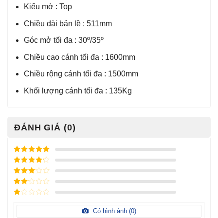
Kiểu mở : Top
Chiều dài bản lề : 511mm
Góc mở tối đa : 30º/35º
Chiều cao cánh tối đa : 1600mm
Chiều rộng cánh tối đa : 1500mm
Khối lượng cánh tối đa : 135Kg
ĐÁNH GIÁ (0)
Được xếp
hạng
5
5
Được xếp
sao
hạng
4
5
Được
sao
xếp
Được
hạng
3
xếp
5 sao
Được
hạng
xếp
Có hình ảnh (
0
)
2
5
hạng