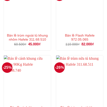
Bản lề trùm ngoài tủ khung
Bản lề Flash Hafele
nhôm Hafele 311.68.510
972.05.065
Giá
45.000
₫
Giá
Giá
82.000
₫
Giá
60.500
₫
110.000
₫
gốc
hiện
gốc
hiện
là:
tại
là:
tại
60.500₫.
là:
110.000₫.
là:
45.000₫.
82.000₫.
-25%
-26%