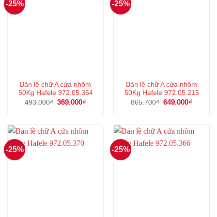
-25%
-25%
Bản lề chữ A cửa nhôm
Bản lề chữ A cửa nhôm
50Kg Hafele 972.05.364
50Kg Hafele 972.05.215
Giá
369.000
₫
Giá
Giá
649.000
₫
Giá
493.000
₫
865.700
₫
gốc
hiện
gốc
hiện
là:
tại
là:
tại
493.000₫.
là:
865.700₫.
là:
369.000₫.
649.000
-25%
-25%