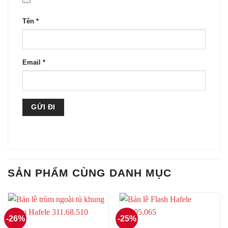
Tên
*
Email
*
SẢN PHẨM CÙNG DANH MỤC
-26%
-25%