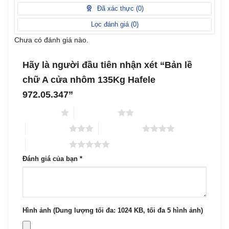
sao
1
Đã xác thực (
0
)
5
sao
Lọc đánh giá (
0
)
Chưa có đánh giá nào.
Hãy là người đầu tiên nhận xét “Bản lề
chữ A cửa nhôm 135Kg Hafele
972.05.347”
1 trên 5 sao
2 trên 5 sao
3 trên 5 sao
4 trên 5 sao
5 trên 5 sao
Đánh giá của bạn
*
Hình ảnh (Dung lượng tối đa: 1024 KB, tối đa 5 hình ảnh)