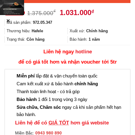
Giá
Giá
1.031.000
₫
₫
1.375.000
gốc
hiện
✕
Mã sản phẩm:
972.05.347
là:
tại
1.375.000₫.
là:
Thương hiệu:
Hafele
Xuất xứ:
Chính hãng
1.031.000₫.
Trạng thái:
Còn hàng
Bảo hành:
1 năm
Liên hệ ngay
hotline
để có giá tốt hơn và nhận voucher tới 5tr
Miễn phí
lắp đặt & vận chuyển toàn quốc
Cam kết xuất xứ & bảo hành
chính hãng
Thanh toán linh hoạt - có trả góp
Bảo hành
1 đổi 1 trong vòng 3 ngày
Sửa chữa, Chăm sóc
ngay cả khi sản phẩm hết hạn
bảo hành.
Liên hệ để có
GIÁ TỐT
hơn giá website
Miền Bắc:
0943 980 890