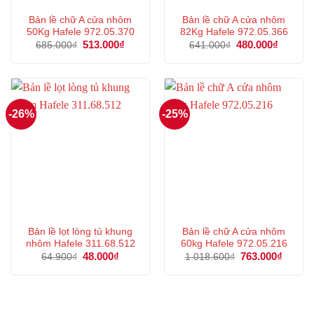
Bản lề chữ A cửa nhôm
Bản lề chữ A cửa nhôm
50Kg Hafele 972.05.370
82Kg Hafele 972.05.366
Giá
513.000
₫
Giá
Giá
480.000
₫
Giá
685.000
₫
641.000
₫
gốc
hiện
gốc
hiện
là:
tại
là:
tại
685.000₫.
là:
641.000₫.
là:
513.000₫.
480.000
-26%
-25%
Bản lề lọt lòng tủ khung
Bản lề chữ A cửa nhôm
nhôm Hafele 311.68.512
60kg Hafele 972.05.216
Giá
48.000
₫
Giá
Giá
763.000
₫
Giá
64.900
₫
1.018.600
₫
gốc
hiện
gốc
hiện
là:
tại
là:
tại
64.900₫.
là:
1.018.600₫.
là:
48.000₫.
763.00