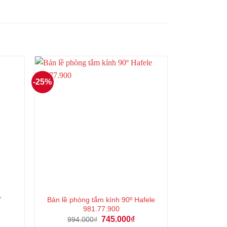
-25%
Y
Bản lề phòng tắm kính 90º Hafele
981.77.900
Giá
Giá
Giá
745.000
₫
994.000
₫
hiện
gốc
hiện