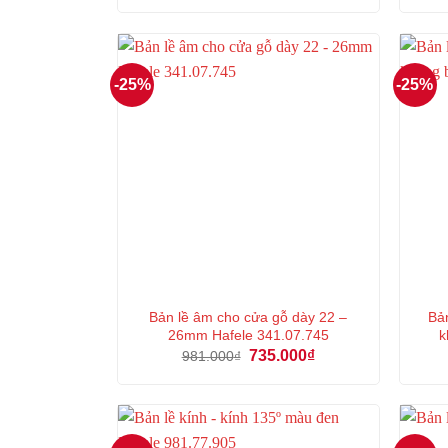
là:
tại
2.409.000₫.
là:
1.806.000₫.
-25%
-25%
Bản lề âm cho cửa gỗ dày 22 –
Bả
26mm Hafele 341.07.745
k
Giá
Giá
735.000
₫
981.000
₫
gốc
hiện
là:
tại
981.000₫.
là:
735.000₫.