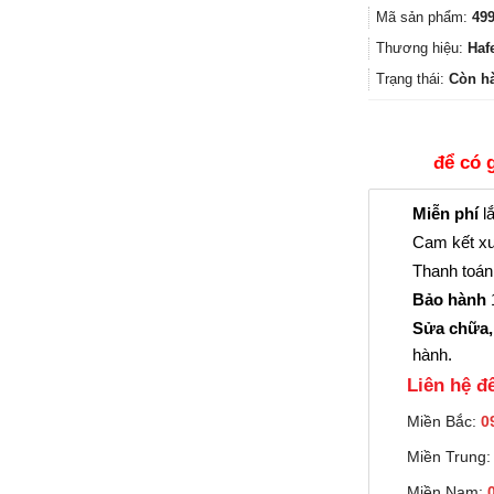
Mã sản phẩm:
499
Thương hiệu:
Haf
Trạng thái:
Còn h
để có 
Miễn phí
lắ
Cam kết xu
Thanh toán 
Bảo hành
1
Sửa chữa,
hành.
Liên hệ đê
Miền Bắc:
0
Miền Trung
Miền Nam: