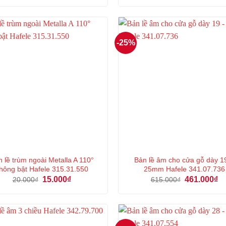
là:
tại
là:
559.000₫.
là:
1.883.000₫.
419.000₫.
-25%
n lề trùm ngoài Metalla A 110°
Bản lề âm cho cửa gỗ dày 1
hông bật Hafele 315.31.550
25mm Hafele 341.07.736
Giá
Giá
Giá
Gi
15.000
₫
461.000
₫
20.000
₫
615.000
₫
gốc
hiện
gốc
hi
là:
tại
là:
tại
20.000₫.
là:
615.000₫.
là:
15.000₫.
46