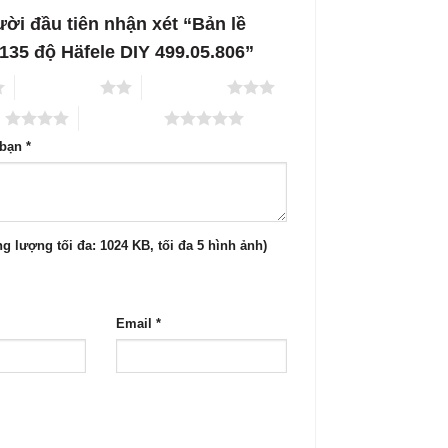
ười đầu tiên nhận xét “Bản lề
 135 độ Häfele DIY 499.05.806”
2 trên 5 sao
3 trên 5 sao
o
5 trên 5 sao
 bạn
*
g lượng tối đa: 1024 KB, tối đa 5 hình ảnh)
Email
*