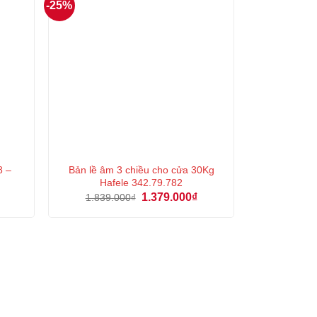
-25%
8 –
Bản lề âm 3 chiều cho cửa 30Kg
Hafele 342.79.782
Giá
Giá
Giá
1.379.000
₫
1.839.000
₫
hiện
gốc
hiện
tại
là:
tại
là:
1.839.000₫.
là:
1.397.000₫.
1.379.000₫.