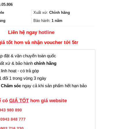
gốc
hiện
.05.806
là:
tại
1.258.000₫.
là:
ele
Xuất xứ:
Chính hãng
943.000₫.
àng
Bảo hành:
1 năm
Liên hệ ngay
hotline
giá tốt hơn và nhận voucher tới 5tr
p đặt & vận chuyển toàn quốc
ất xứ & bảo hành
chính hãng
linh hoạt - có trả góp
 đổi 1 trong vòng 3 ngày
 Chăm sóc
ngay cả khi sản phẩm hết hạn bảo
̉ có
GIÁ TỐT
hơn giá website
943 980 890
:
0943 848 777
0902.716.230