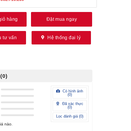
giỏ hàng
Đặt mua ngay
 tư vấn
Hệ thống đại lý
(0)
Có hình ảnh
(
0
)
Đã xác thực
(
0
)
Lọc đánh giá (
0
)
iá nào.