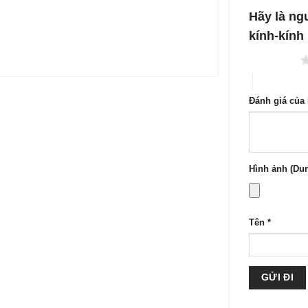
1
5
Hãy là ng
sao
kính-kính
1 trên 5 sao
4 trên 5 sa
Đánh giá của
Hình ảnh (Dun
Tên
*