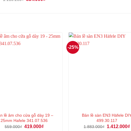
gốc
hiện
là:
tại
1.113.280₫.
là:
834.000₫.
-25%
̉n lề âm cho cửa gỗ dày 19 –
Bản lề sàn EN3 Häfele DI
25mm Hafele 341.07.536
499.30.117
Giá
Giá
Giá
419.000
₫
1.412.000
₫
559.000
₫
1.883.000
₫
gốc
hiện
gốc