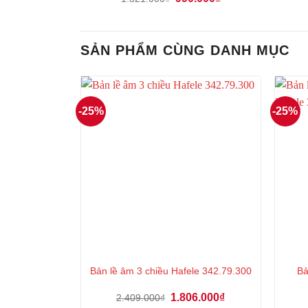
gốc
hiện
là:
tại
1.321.000₫.
là:
990.000₫.
SẢN PHẨM CÙNG DANH MỤC
-25%
-25%
Ba
Bản lề âm 3 chiều Hafele 342.79.300
Giá
Giá
1.806.000
₫
2.409.000
₫
gốc
hiện