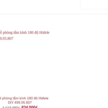
ề phòng tắm kính 180 độ Häfele
DIY 499.05.807
Giá
Giá
834.000
₫
1.113.280
₫