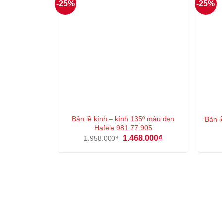
-25%
-25%
Bản lề kính – kính 135º màu đen
Bản 
Hafele 981.77.905
Giá
Giá
1.468.000
₫
1.958.000
₫
gốc
hiện
là:
tại
1.958.000₫.
là:
1.468.000₫.