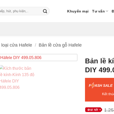
Khuyến mại
Tư vấn
Đ
 loại cửa Hafele
/
Bản lề cửa gỗ Hafele
Bản lề k
DIY 499.
F
ASH SALE
Kết thú
1.25