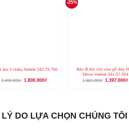
-25%
Bản lề âm cho cửa gỗ dày 2
lề âm 3 chiều Hafele 342.79.700
34mm Hafele 341.07.554
Giá
Giá
Giá
1.806.000
₫
1.397.000
₫
2.409.000
₫
1.863.000
₫
gốc
hiện
gốc
là:
tại
là:
2.409.000₫.
là:
1.863.000₫.
1.806.000₫.
LÝ DO LỰA CHỌN CHÚNG TÔI