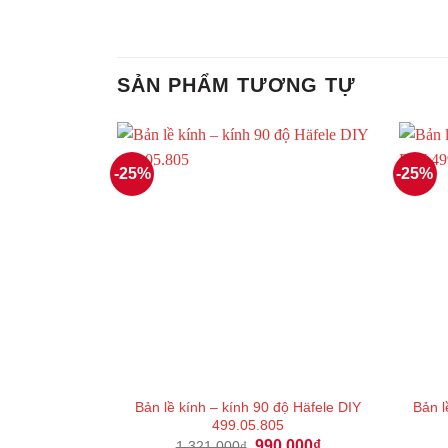
SẢN PHẨM TƯƠNG TỰ
-25%
-25%
Bản lề kính – kính 90 độ Häfele DIY
Bản l
499.05.805
Giá
Giá
990.000
₫
1.321.000
₫