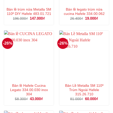
Bản lề trùm nửa Metalla SM
Bản lề legato trùm nửa
110º DIY Hafele 483.01.721
cucina Hafele 334.00.062
Giá
147.000
₫
Giá
Giá
19.000
₫
Giá
196.000
₫
26.400
₫
gốc
hiện
gốc
hiện
là:
tại
là:
tại
196.000₫.
là:
26.400₫.
là:
147.000₫.
19.000₫.
-26%
-26%
Bản lề Hafele Cucina
Bản Lề Metalla SM 110º
Legato 334.00.030 inox
Trùm Ngoài Hafele
304
315.26.710
Giá
43.000
₫
Giá
Giá
60.000
₫
Giá
58.300
₫
81.000
₫
gốc
hiện
gốc
hiện
là:
tại
là:
tại
58.300₫.
là:
81.000₫.
là:
43.000₫.
60.000₫.