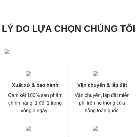
58.300₫.
là:
44.000₫.
là:
43.000₫.
33.000₫.
LÝ DO LỰA CHỌN CHÚNG TÔI
Xuất xứ & bảo hành
Vận chuyển & lắp đặt
Cam kết 100% sản phẩm
Vận chuyển, lắp đặt miễn
chính hãng, 1 đổi 1 trong
phí trên hệ thống cửa
vòng 3 ngày..
hàng toàn quốc.