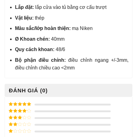
Lắp đặt:
lắp cửa vào tủ bằng cơ cấu trượt
Vật liệu:
thép
Màu sắc/lớp hoàn thiện:
mạ Niken
Ø Khoan chén:
40mm
Quy cách khoan:
48/6
Bộ phận điều chỉnh:
điều chỉnh ngang +/-3mm,
điều chỉnh chiều cao <2mm
ĐÁNH GIÁ (0)
Được xếp
hạng
5
5
Được xếp
sao
hạng
4
5
Được
sao
xếp
Được
hạng
3
xếp
5 sao