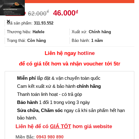
Giá
Giá
46.000
₫
₫
62.000
gốc
hiện
✕
Mã sản phẩm:
311.93.552
là:
tại
62.000₫.
là:
Thương hiệu:
Hafele
Xuất xứ:
Chính hãng
46.000₫.
Trạng thái:
Còn hàng
Bảo hành:
1 năm
Liên hệ ngay
hotline
để có giá tốt hơn và nhận voucher tới 5tr
Miễn phí
lắp đặt & vận chuyển toàn quốc
Cam kết xuất xứ & bảo hành
chính hãng
Thanh toán linh hoạt - có trả góp
Bảo hành
1 đổi 1 trong vòng 3 ngày
Sửa chữa, Chăm sóc
ngay cả khi sản phẩm hết hạn
bảo hành.
Liên hệ để có
GIÁ TỐT
hơn giá website
Miền Bắc:
0943 980 890