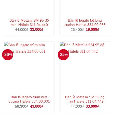
Bản lề Metalla SM 95 độ
Bản lề legato lọt lòng
mini Hafele 311.04.440
cucina Hafele 334.00.063
Giá
33.000
₫
Giá
Giá
19.000
₫
Giá
44.000
₫
26.400
₫
gốc
hiện
gốc
hiện
là:
tại
là:
tại
44.000₫.
là:
26.400₫.
là:
33.000₫.
19.000₫.
-26%
-25%
Bản lề legato trùm nửa
Bản lề Metalla SM 95 độ
cucina Hafele 334.00.031
mini Hafele 311.04.442
Giá
43.000
₫
Giá
Giá
33.000
₫
Giá
58.300
₫
44.000
₫
gốc
hiện
gốc
hiện
là:
tại
là:
tại