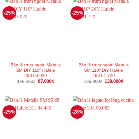
-25%
-25%
Bản lề trùm ngoài Metalla
Bản lề trùm ngoài Metalla
SM DIY 110º Hafele
SM 110º DIY Hafele
493.03.020
483.01.720
Giá
87.000
₫
Giá
Giá
139.000
₫
Giá
116.000
₫
186.000
₫
gốc
hiện
gốc
hiện
là:
tại
là:
tại
116.000₫.
là:
186.000₫.
là:
87.000₫.
139.000
-25%
-28%