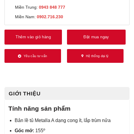
Miền Trung:
0943 848 777
Miền Nam:
0902.716.230
Thêm vào giỏ hàng
Đặt mua ngay
Yêu cầu tư vấn
Hệ thống đại lý
GIỚI THIỆU
Tính năng sản phẩm
Bản lề tủ Metalla A dạng cong ít, lắp trùm nửa
Góc mở:
155º