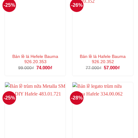
-25%
-26%
Bản lề lá Hefele Bauma
Bản lề lá Hafele Bauma
926.20.353
926.20.352
Giá
74.000
₫
Giá
Giá
57.000
₫
Giá
99.000
₫
77.000
₫
gốc
hiện
gốc
hiện
là:
tại
là:
tại
99.000₫.
là:
77.000₫.
là:
74.000₫.
57.000₫.
-25%
-28%