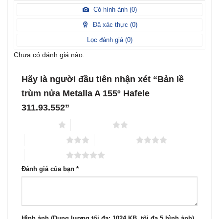
Được
hạng
xếp
Có hình ảnh (
0
)
2
5
hạng
sao
1
Đã xác thực (
0
)
5
sao
Lọc đánh giá (
0
)
Chưa có đánh giá nào.
Hãy là người đầu tiên nhận xét “Bản lề
trùm nửa Metalla A 155º Hafele
311.93.552”
1 trên 5 sao
2 trên 5 sao
3 trên 5 sao
4 trên 5 sao
5 trên 5 sao
Đánh giá của bạn
*
Hình ảnh (Dung lượng tối đa: 1024 KB, tối đa 5 hình ảnh)