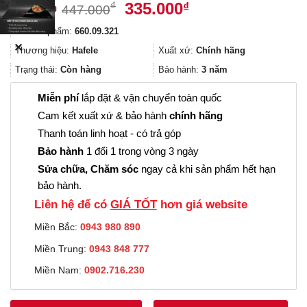
Giá
Giá
335.000
₫
₫
447.000
gốc
hiện
Mã sản phẩm:
660.09.321
là:
tại
✕
447.000₫.
là:
Thương hiệu:
Hafele
Xuất xứ:
Chính hãng
335.000₫.
Trạng thái:
Còn hàng
Bảo hành:
3 năm
Miễn phí
lắp đặt & vận chuyển toàn quốc
Cam kết xuất xứ & bảo hành
chính hãng
Thanh toán linh hoạt - có trả góp
Bảo hành
1 đổi 1 trong vòng 3 ngày
Sửa chữa, Chăm sóc
ngay cả khi sản phẩm hết hạn
bảo hành.
Liên hệ để có
GIÁ TỐT
hơn giá website
Miền Bắc:
0943 980 890
Miền Trung:
0943 848 777
Miền Nam:
0902.716.230