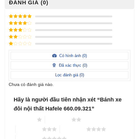
ĐÁNH GIÁ (0)
Được xếp
hạng
5
5
Được xếp
sao
hạng
4
5
Được
sao
xếp
Được
hạng
3
xếp
5 sao
Được
hạng
xếp
Có hình ảnh (
0
)
2
5
hạng
sao
1
Đã xác thực (
0
)
5
sao
Lọc đánh giá (
0
)
Chưa có đánh giá nào.
Hãy là người đầu tiên nhận xét “Bánh xe
đôi nội thất Hafele 660.09.321”
1 trên 5 sao
2 trên 5 sao
3 trên 5 sao
4 trên 5 sao
5 trên 5 sao