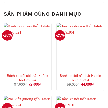
SẢN PHẨM CÙNG DANH MỤC
-26%
-25%
Bánh xe đôi nội thất Hafele
Bánh xe đôi nội thất Hafele
660.08.324
660.09.304
Giá
72.000
₫
Giá
Giá
44.000
₫
Giá
97.000
₫
59.000
₫
gốc
hiện
gốc
hiện
là:
tại
là:
tại
97.000₫.
là:
59.000₫.
là:
72.000₫.
44.000₫.