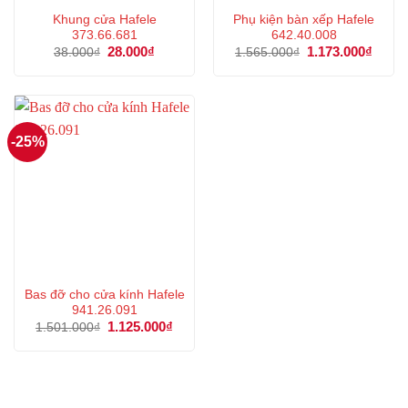
Khung cửa Hafele
Phụ kiện bàn xếp Hafele
373.66.681
642.40.008
Giá
28.000
₫
Giá
Giá
1.173.000
₫
Giá
38.000
₫
1.565.000
₫
gốc
hiện
gốc
hiện
là:
tại
là:
tại
38.000₫.
là:
1.565.000₫.
là:
28.000₫.
1.173
-25%
Bas đỡ cho cửa kính Hafele
941.26.091
Giá
1.125.000
₫
Giá
1.501.000
₫
gốc
hiện
là:
tại
1.501.000₫.
là:
1.125.000₫.