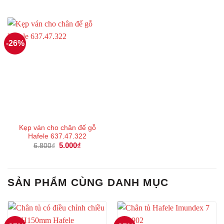
gốc
hiện
gốc
hiện
là:
tại
là:
tại
5.700₫.
là:
4.700₫.
là:
4.000₫.
3.000₫.
-26%
Kẹp ván cho chân đế gỗ
Hafele 637.47.322
Giá
5.000
₫
Giá
6.800
₫
gốc
hiện
là:
tại
6.800₫.
là:
5.000₫.
SẢN PHẨM CÙNG DANH MỤC