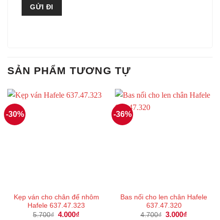
SẢN PHẨM TƯƠNG TỰ
-30%
-36%
Kẹp ván cho chân đế nhôm
Bas nối cho len chân Hafele
Hafele 637.47.323
637.47.320
Giá
4.000
₫
Giá
Giá
3.000
₫
Giá
5.700
₫
4.700
₫