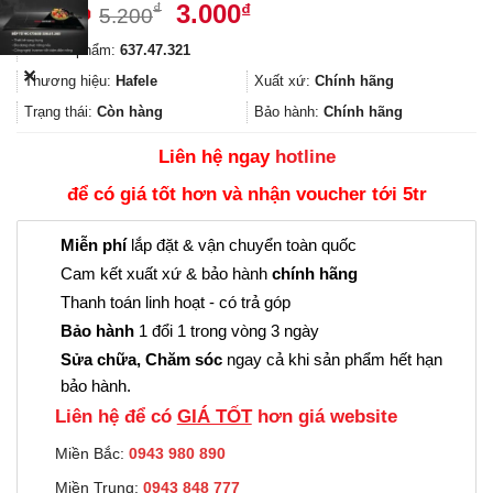
Giá
Giá
3.000
₫
₫
5.200
gốc
hiện
Mã sản phẩm:
637.47.321
là:
tại
✕
5.200₫.
là:
Thương hiệu:
Hafele
Xuất xứ:
Chính hãng
3.000₫.
Trạng thái:
Còn hàng
Bảo hành:
Chính hãng
Liên hệ ngay
hotline
để có giá tốt hơn và nhận voucher tới 5tr
Miễn phí
lắp đặt & vận chuyển toàn quốc
Cam kết xuất xứ & bảo hành
chính hãng
Thanh toán linh hoạt - có trả góp
Bảo hành
1 đổi 1 trong vòng 3 ngày
Sửa chữa, Chăm sóc
ngay cả khi sản phẩm hết hạn
bảo hành.
Liên hệ để có
GIÁ TỐT
hơn giá website
Miền Bắc:
0943 980 890
Miền Trung:
0943 848 777