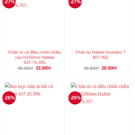
-27%
-27%
Chân tủ có điều chỉnh chiều
Chân tủ Hafele Imundex 7
cao H150mm Hafele
807 902
637.76.355
Giá
33.000
₫
Giá
Giá
28.000
₫
Giá
45.000
₫
38.500
₫
gốc
hiện
gốc
hiện
là:
tại
là:
tại
45.000₫.
là:
38.500₫.
là:
33.000₫.
28.000₫.
-26%
-26%