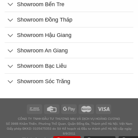
Showroom Bến Tre
Showroom Đồng Tháp
Showroom Hậu Giang
Showroom An Giang
Showroom Bạc Liêu
Showroom Sóc Trăng
CÔNG TY TNHH ĐẦU TƯ THƯƠNG MẠI VÀ DỊCH VỤ HOÀNG CƯƠNG
Số 398B Khâm Thiên, Phường Thổ Quan, Quận Đống Đa, Thành phố Hà Nội, Việt Nam
Giấy phép ĐKKD: 0105475353 do Sở Kế hoạch và Đầu tư thành phố Hà Nội cấp ngày
8/9/2011