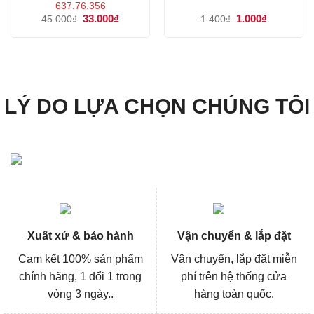
637.76.356
Giá
33.000
₫
Giá
Giá
1.000
₫
Giá
45.000
₫
1.400
₫
gốc
hiện
gốc
hiện
là:
tại
là:
tại
45.000₫.
là:
1.400₫.
là:
33.000₫.
1.000₫.
LÝ DO LỰA CHỌN CHÚNG TÔI
Xuất xứ & bảo hành
Vận chuyển & lắp đặt
Cam kết 100% sản phẩm
Vận chuyển, lắp đặt miễn
chính hãng, 1 đổi 1 trong
phí trên hệ thống cửa
vòng 3 ngày..
hàng toàn quốc.