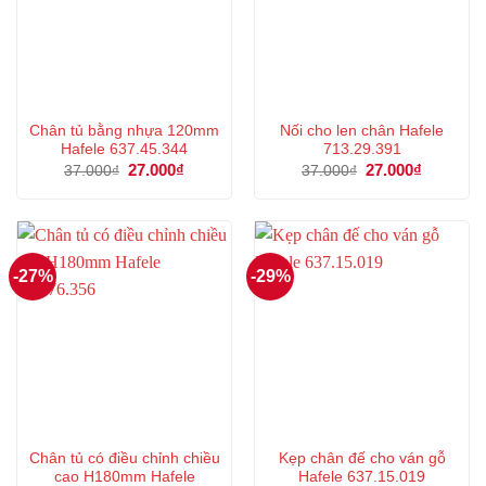
Chân tủ bằng nhựa 120mm
Nối cho len chân Hafele
Hafele 637.45.344
713.29.391
Giá
27.000
₫
Giá
Giá
27.000
₫
Giá
37.000
₫
37.000
₫
gốc
hiện
gốc
hiện
là:
tại
là:
tại
37.000₫.
là:
37.000₫.
là:
27.000₫.
27.000₫.
-27%
-29%
Chân tủ có điều chỉnh chiều
Kẹp chân đế cho ván gỗ
cao H180mm Hafele
Hafele 637.15.019