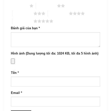
1 trên 5 sao
2 trên 5 sao
3 trên 5 sao
4 trên 5 sao
5 trên 5 sao
Đánh giá của bạn
*
Hình ảnh (Dung lượng tối đa: 1024 KB, tối đa 5 hình ảnh)
Tên
*
Email
*