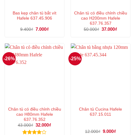
Bas kẹp chân tủ bắt vít
Chân tủ có điều chỉnh chiều
Hafele 637.45.906
cao H200mm Hafele
637.76.357
Giá
7.000
₫
Giá
Giá
37.000
₫
Giá
9.400
₫
50.000
₫
gốc
hiện
gốc
hiện
là:
tại
là:
tại
9.400₫.
là:
50.000₫.
là:
7.000₫.
37.000₫.
-26%
-25%
Chân tủ có điều chỉnh chiều
Chân tủ Cucina Hafele
cao H80mm Hafele
637.15.011
637.76.352
Giá
32.000
₫
Giá
43.000
₫
gốc
hiện
Giá
9.000
₫
Giá
12.000
₫
là:
tại
gốc
hiện