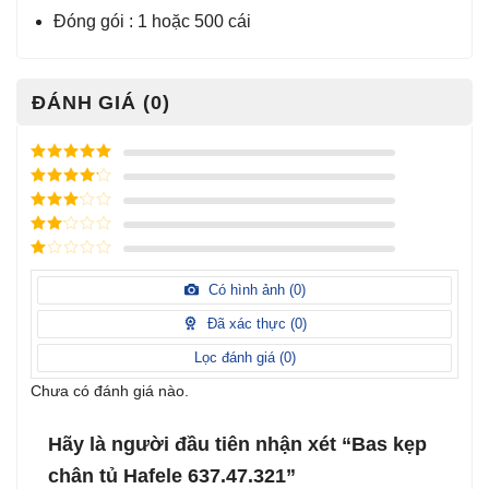
Đóng gói : 1 hoặc 500 cái
ĐÁNH GIÁ (0)
Được xếp
hạng
5
5
Được xếp
sao
hạng
4
5
Được
sao
xếp
Được
hạng
3
xếp
5 sao
Được
hạng
xếp
Có hình ảnh (
0
)
2
5
hạng
sao
1
Đã xác thực (
0
)
5
sao
Lọc đánh giá (
0
)
Chưa có đánh giá nào.
Hãy là người đầu tiên nhận xét “Bas kẹp
chân tủ Hafele 637.47.321”