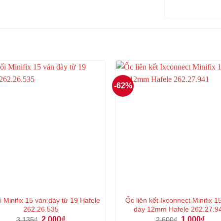
-62%
́i Minifix 15 ván dày từ 19 Hafele
Ốc liên kết Ixconnect Minifix 1
262.26.535
dày 12mm Hafele 262.27.9
Giá
Giá
Giá
Giá
2.000
₫
1.000
₫
3.135
₫
2.600
₫