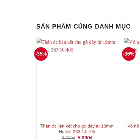
SẢN PHẨM CÙNG DANH MỤC
-35%
-36%
Thân ốc liên kết cho gỗ dày từ 19mm
Vỏ nô
Hafele 263.14.705
Giá
Giá
5.000
₫
7.700
₫