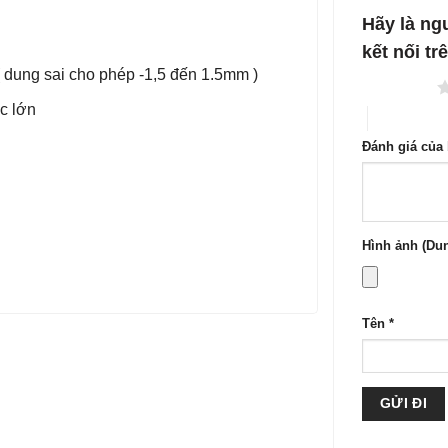
1
5
Hãy là ng
sao
kết nối 
c ( dung sai cho phép -1,5 đến 1.5mm )
1 trên 5 sao
c lớn
4 trên 5 sa
Đánh giá của
Hình ảnh (Dun
Tên
*