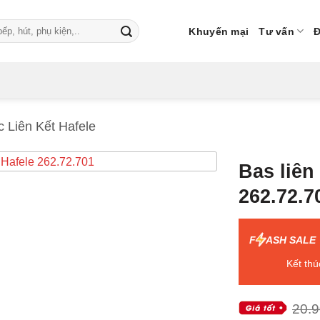
Khuyến mại
Tư vấn
Đ
c Liên Kết Hafele
Bas liên 
262.72.7
F
ASH SALE
Kết thú
20.