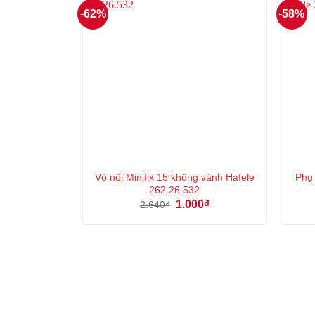
-62%
-58%
Vỏ nối Minifix 15 không vành Hafele
Phụ
262.26.532
Giá
Giá
1.000
₫
2.640
₫
gốc
hiện
là:
tại
2.640₫.
là:
1.000₫.