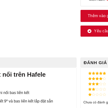
Thêm vào 
Yêu cầu
ĐÁNH GIÁ 
 nối trên Hafele
Được xếp
hạng
5
5
Được xếp
sao
hạng
4
5
Được
sao
khi nối bas liên kết
xếp
Được
hạng
3
xếp
5 sao
Được
kết 9º và bas liên kết lắp đặt sẵn
hạng
Chưa có đánh g
xếp
2
5
hạng
sao