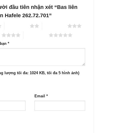
ười đầu tiên nhận xét “Bas liên
trên Hafele 262.72.701”
2 trên 5 sao
3 trên 5 sao
o
5 trên 5 sao
 bạn
*
g lượng tối đa: 1024 KB, tối đa 5 hình ảnh)
Email
*