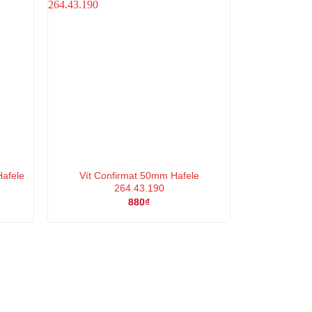
Hafele
Vít Confirmat 50mm Hafele
264.43.190
880
₫
₫.