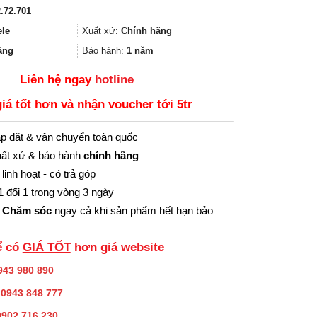
gốc
hiện
.72.701
là:
tại
20.900₫.
là:
ele
Xuất xứ:
Chính hãng
15.000₫.
àng
Bảo hành:
1 năm
Liên hệ ngay
hotline
giá tốt hơn và nhận voucher tới 5tr
p đặt & vận chuyển toàn quốc
ất xứ & bảo hành
chính hãng
linh hoạt - có trả góp
 đổi 1 trong vòng 3 ngày
 Chăm sóc
ngay cả khi sản phẩm hết hạn bảo
̉ có
GIÁ TỐT
hơn giá website
943 980 890
:
0943 848 777
0902.716.230