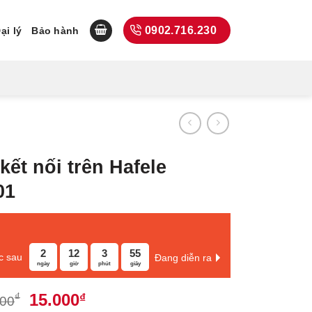
0902.716.230
ại lý
Bảo hành
kết nối trên Hafele
01
2
12
3
54
c sau
Đang diễn ra
ngày
giờ
phút
giây
Giá
Giá
15.000
₫
₫
900