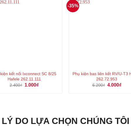
-35%
 kiện kết nối Ixconnect SC 8/25
Phụ kiện bas liên kết RV/U-T3 
Hafele 262.11.111
262.72.953
Giá
Giá
Giá
Giá
1.000
₫
4.000
₫
2.400
₫
6.200
₫
gốc
hiện
gốc
hiện
là:
tại
là:
tại
2.400₫.
là:
6.200₫.
là:
1.000₫.
4.000
LÝ DO LỰA CHỌN CHÚNG TÔI