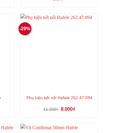
₫.
-29%
e
Phụ kiện kết nối Hafele 262.47.094
Giá
Giá
8.000
₫
11.200
₫
gốc
hiện
là:
tại
11.200₫.
là:
₫.
8.000₫.