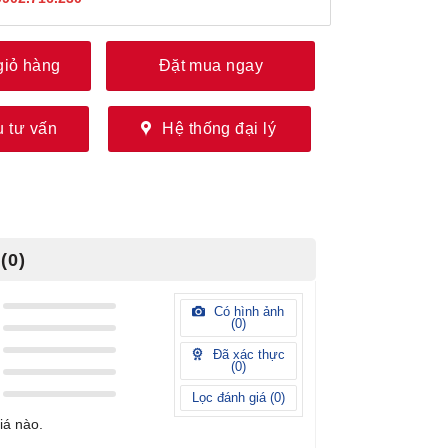
giỏ hàng
Đặt mua ngay
 tư vấn
Hệ thống đại lý
(0)
Có hình ảnh
(
0
)
Đã xác thực
(
0
)
Lọc đánh giá (
0
)
iá nào.