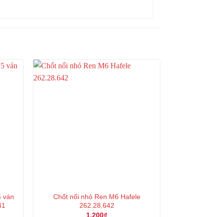
5 ván
Chốt nối nhỏ Ren M6 Hafele
41
262.28.642
1.200
₫