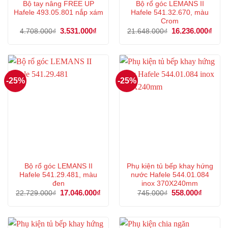
Bộ tay nâng FREE UP
Bộ rổ góc LEMANS II
Hafele 493.05.801 nắp xám
Hafele 541.32.670, màu
Crom
Giá
3.531.000
₫
Giá
Giá
16.236.000
₫
Giá
4.708.000
₫
21.648.000
₫
gốc
hiện
gốc
hiện
là:
tại
là:
tại
4.708.000₫.
là:
21.648.000₫.
là:
3.531.000₫.
16.2
-25%
-25%
Bộ rổ góc LEMANS II
Phụ kiện tủ bếp khay hứng
Hafele 541.29.481, màu
nước Hafele 544.01.084
đen
inox 370X240mm
Giá
17.046.000
₫
Giá
Giá
558.000
₫
Giá
22.729.000
₫
745.000
₫
gốc
hiện
gốc
hiện
là:
tại
là:
tại
22.729.000₫.
là:
745.000₫.
là:
17.046.000₫.
558.000