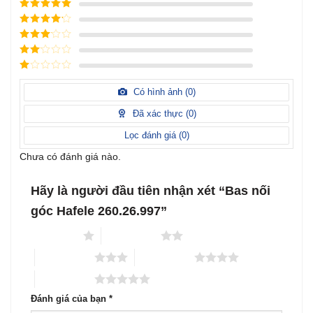
Được xếp
hạng
5
5
Được xếp
sao
hạng
4
5
Được
sao
xếp
Được
hạng
3
xếp
5 sao
Được
hạng
xếp
Có hình ảnh (
0
)
2
5
hạng
sao
1
Đã xác thực (
0
)
5
sao
Lọc đánh giá (
0
)
Chưa có đánh giá nào.
Hãy là người đầu tiên nhận xét “Bas nối
góc Hafele 260.26.997”
1 trên 5 sao
2 trên 5 sao
3 trên 5 sao
4 trên 5 sao
5 trên 5 sao
Đánh giá của bạn
*