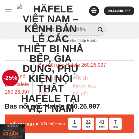
Skip
to
0943.848.777
content
Tìm
kiếm:
Trang chủ
/
Phụ kiện tủ bếp Hafele
-25%
Bas nối góc Hafele 260.26.997
1
22
43
6
Kết thúc sau
F
ASH SALE
ngày
giờ
phút
giây