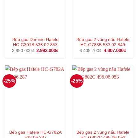
Bếp gas Domino Hafele
Bếp gas 2 vùng nấu Hafele
HC-G301B 533.02.853
HC-G783B 533.02.849
Giá
2.992.000
₫
Giá
Giá
4.807.000
₫
Giá
3.990.000
₫
6.409.700
₫
gốc
hiện
gốc
hiện
là:
tại
là:
tại
3.990.000₫.
là:
6.409.700₫.
là:
2.992.000₫.
4.807
-25%
-25%
Bếp gas Hafele HC-G782A
Bếp gas 2 vùng nấu Hafele
538.06.287
HC-G802C 495.06.053