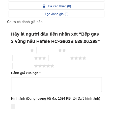
hạng
sao
1
Đã xác thực (
0
)
5
sao
Lọc đánh giá (
0
)
Chưa có đánh giá nào.
Hãy là người đầu tiên nhận xét “Bếp gas
3 vùng nấu Hafele HC-G863B 538.06.298”
1 trên 5 sao
2 trên 5 sao
3 trên 5 sao
4 trên 5 sao
5 trên 5 sao
Đánh giá của bạn
*
Hình ảnh (Dung lượng tối đa: 1024 KB, tối đa 5 hình ảnh)