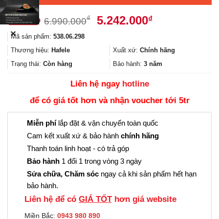
Giá
Giá
5.242.000
₫
₫
6.990.000
gốc
hiện
✕
Mã sản phẩm:
538.06.298
là:
tại
6.990.000₫.
là:
Thương hiệu:
Hafele
Xuất xứ:
Chính hãng
5.242.000₫.
Trạng thái:
Còn hàng
Bảo hành:
3 năm
Liên hệ ngay
hotline
để có giá tốt hơn và nhận voucher tới 5tr
Miễn phí
lắp đặt & vận chuyển toàn quốc
Cam kết xuất xứ & bảo hành
chính hãng
Thanh toán linh hoạt - có trả góp
Bảo hành
1 đổi 1 trong vòng 3 ngày
Sửa chữa, Chăm sóc
ngay cả khi sản phẩm hết hạn
bảo hành.
Liên hệ để có
GIÁ TỐT
hơn giá website
Miền Bắc:
0943 980 890