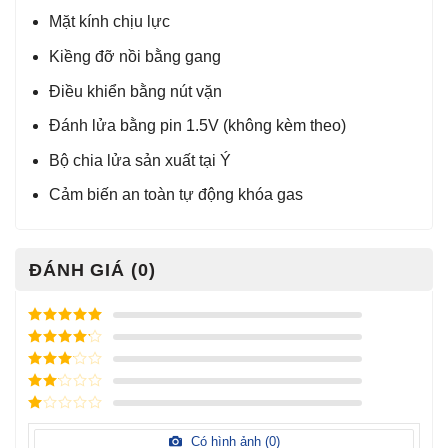
Mặt kính chịu lực
Kiềng đỡ nồi bằng gang
Điều khiển bằng nút vặn
Đánh lửa bằng pin 1.5V (không kèm theo)
Bộ chia lửa sản xuất tại Ý
Cảm biến an toàn tự động khóa gas
ĐÁNH GIÁ (0)
Được xếp
hạng
5
5
Được xếp
sao
hạng
4
5
Được
sao
xếp
Được
hạng
3
xếp
5 sao
Được
hạng
xếp
Có hình ảnh (
0
)
2
5