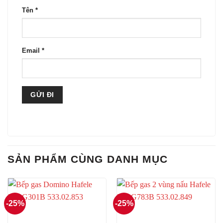
Tên
*
Email
*
SẢN PHẨM CÙNG DANH MỤC
-25%
-25%