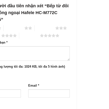
ười đầu tiên nhận xét “Bếp từ đôi
ồng ngoại Hafele HC-M772C
5”
2 trên 5 sao
3 trên 5 sao
o
5 trên 5 sao
 bạn
*
g lượng tối đa: 1024 KB, tối đa 5 hình ảnh)
Email
*