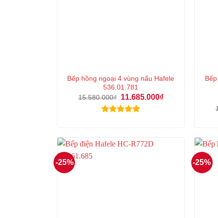
Bếp hồng ngoại 4 vùng nấu Hafele
Bếp
536.01.781
Giá
Giá
11.685.000
₫
15.580.000
₫
gốc
hiện
là:
tại
15.580.000₫.
là:
Được xếp
11.685.000₫.
hạng
5.00
5 sao
-25%
-25%