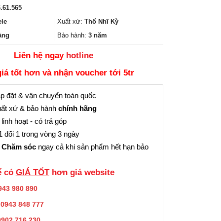
gốc
hiện
.61.565
là:
tại
21.945.000₫.
là:
ele
Xuất xứ:
Thổ Nhĩ Kỳ
16.458.000₫.
àng
Bảo hành:
3 năm
Liên hệ ngay
hotline
giá tốt hơn và nhận voucher tới 5tr
p đặt & vận chuyển toàn quốc
ất xứ & bảo hành
chính hãng
linh hoạt - có trả góp
 đổi 1 trong vòng 3 ngày
 Chăm sóc
ngay cả khi sản phẩm hết hạn bảo
̉ có
GIÁ TỐT
hơn giá website
943 980 890
:
0943 848 777
0902.716.230