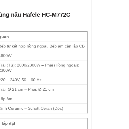
vùng nấu Hafele HC-M772C
quan
Bếp từ kết hợp hồng ngoại, Bếp âm cần lắp CB
4600W
Trái (Từ): 2000/2300W – Phải (Hồng ngoại):
2300W
220 – 240V, 50 – 60 Hz
Trái: Ø 21 cm – Phải: Ø 21 cm
Lắp âm
Kính Ceramic – Schott Ceran (Đức)
 lắp đặt