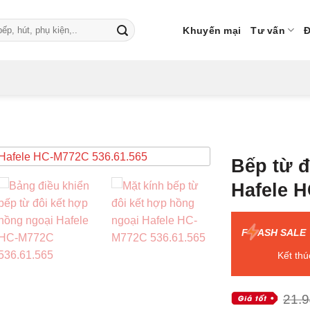
Khuyến mại
Tư vấn
Đ
Bếp từ đ
Hafele H
F
ASH SALE
Kết thú
21.