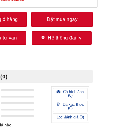
giỏ hàng
Đặt mua ngay
 tư vấn
Hệ thống đại lý
(0)
Có hình ảnh
(
0
)
Đã xác thực
(
0
)
Lọc đánh giá (
0
)
iá nào.