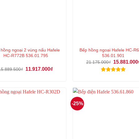
 hồng ngoại 2 vùng nấu Hafele
Bếp hồng ngoại Hafele HC-R
HC-R772B 536.01.795
536.01.901
Giá
15.881.000
21.175.000
₫
gốc
Giá
Giá
11.917.000
₫
15.889.500
₫
là:
gốc
hiện
21.175.000₫.
Được xếp
là:
tại
15.889.500₫.
là:
hạng
5.00
11.917.000₫.
5 sao
-25%