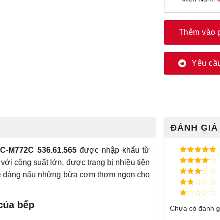
Thêm vào 
Yêu cầu
ĐÁNH GIÁ 
HC-M772C 536.61.565
được nhập khẩu từ
Được xếp
 với công suất lớn, được trang bị nhiều tiện
hạng
5
5
Được xếp
sao
 dễ dàng nấu những bữa cơm thơm ngon cho
hạng
4
5
Được
sao
xếp
Được
hạng
3
xếp
5 sao
của bếp
Được
hạng
Chưa có đánh g
xếp
2
5
hạng
sao