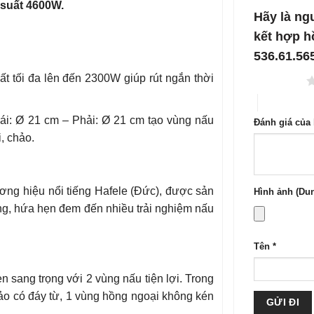
suất
4600W.
1
5
Hãy là ng
sao
kết hợp h
536.61.56
t tối đa lên đến 2300W giúp rút ngắn thời
1 trên 5 sao
4 trên 5 sa
ái: Ø 21 cm – Phải: Ø 21 cm tạo vùng nấu
Đánh giá của
, chảo.
ơng hiệu nổi tiếng Hafele (Đức), được sản
Hình ảnh (Dun
ng, hứa hẹn đem đến nhiều trải nghiệm nấu
Tên
*
n sang trọng với 2 vùng nấu tiện lợi. Trong
ảo có đáy từ, 1 vùng hồng ngoại không kén