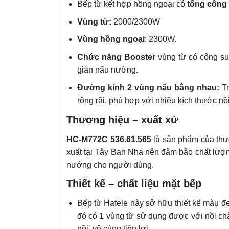
Bếp từ kết hợp hồng ngoại có
tổng công 
Vùng từ:
2000/2300W
Vùng hồng ngoại
: 2300W.
Chức năng Booster
vùng từ có công suấ
gian nấu nướng.
Đường kính 2 vùng nấu bằng nhau:
Tr
rộng rãi, phù hợp với nhiều kích thước nồi
Thương hiệu – xuất xứ
HC-M772C 536.61.565
là sản phẩm của thư
xuất tại Tây Ban Nha nên đảm bảo chất lượ
nướng cho người dùng.
Thiết kế – chất liệu mặt bếp
Bếp từ Hafele này sở hữu thiết kế màu đe
đó có 1 vùng từ sử dụng được với nồi ch
nồi, vô cùng tiện lợi.