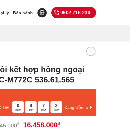
0902.716.230
ại lý
Bảo hành
ôi kết hợp hồng ngoại
C-M772C 536.61.565
0
8
7
1
c sau
Đang diễn ra
ngày
giờ
phút
giây
Giá
Giá
16.458.000
₫
₫
945.000