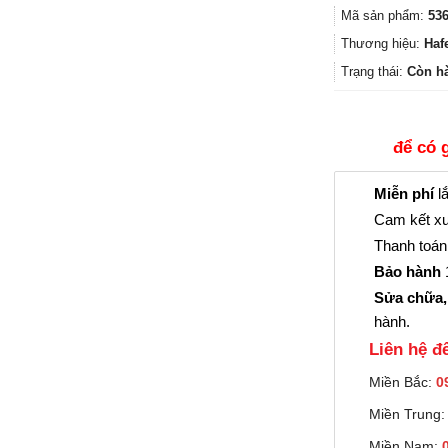
Mã sản phẩm:
536
Thương hiệu:
Haf
Trạng thái:
Còn h
để có 
Miễn phí
lắ
Cam kết xu
Thanh toán 
Bảo hành
1
Sửa chữa,
hành.
Liên hệ đê
Miền Bắc:
0
Miền Trung
Miền Nam: