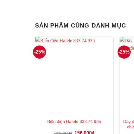
SẢN PHẨM CÙNG DANH MỤC
-25%
-25%
Dây dâ
Biến điện Hafele 833.74.935
chi
Giá
Giá
156.000
₫
209.000
₫