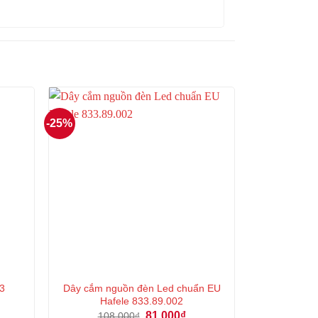
-25%
Dây cắm nguồn đèn Led chuẩn EU
33
Hafele 833.89.002
á
Giá
Giá
81.000
₫
108.000
₫