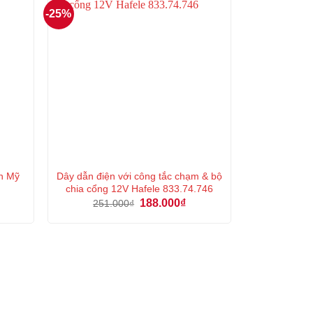
-25%
n Mỹ
Dây dẫn điện với công tắc chạm & bộ
chia cổng 12V Hafele 833.74.746
á
Giá
Giá
188.000
₫
251.000
₫
n
gốc
hiện
là:
tại
251.000₫.
là:
000₫.
188.000₫.