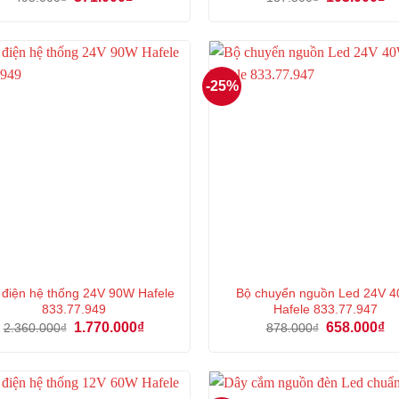
gốc
hiện
gốc
hi
là:
tại
là:
tại
495.000₫.
là:
137.500₫.
là:
371.000₫.
10
-25%
n điện hệ thống 24V 90W Hafele
Bộ chuyển nguồn Led 24V 
833.77.949
Hafele 833.77.947
Giá
Giá
Giá
Gi
1.770.000
₫
658.000
₫
2.360.000
₫
878.000
₫
gốc
hiện
gốc
hi
là:
tại
là:
tại
2.360.000₫.
là:
878.000₫.
là:
1.770.000₫.
65