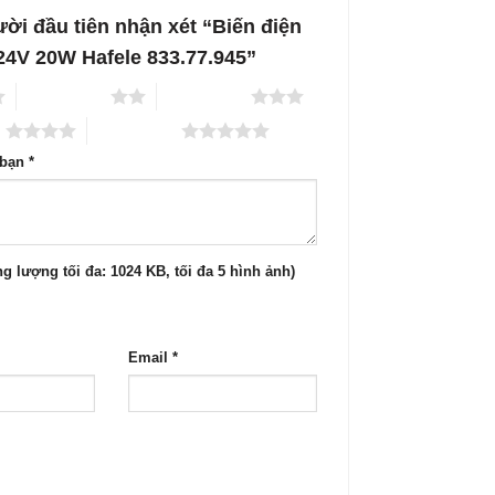
ời đầu tiên nhận xét “Biến điện
g 24V 20W Hafele 833.77.945”
2 trên 5 sao
3 trên 5 sao
o
5 trên 5 sao
 bạn
*
g lượng tối đa: 1024 KB, tối đa 5 hình ảnh)
Email
*