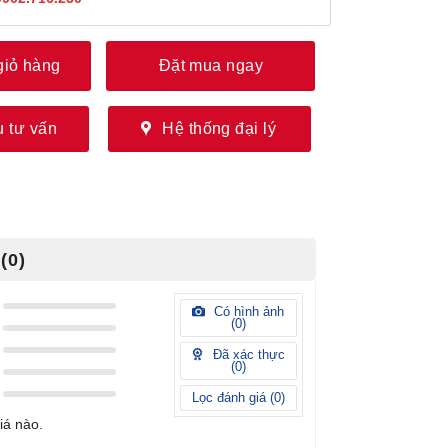
giỏ hàng
Đặt mua ngay
 tư vấn
Hệ thống đại lý
(0)
Có hình ảnh
(
0
)
Đã xác thực
(
0
)
Lọc đánh giá (
0
)
iá nào.