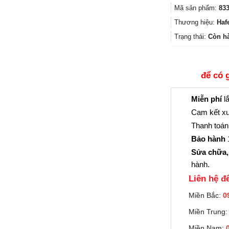
Mã sản phẩm:
833
Thương hiệu:
Haf
Trạng thái:
Còn h
để có 
Miễn phí
lắ
Cam kết xu
Thanh toán 
Bảo hành
1
Sửa chữa,
hành.
Liên hệ đê
Miền Bắc:
0
Miền Trung
Miền Nam: