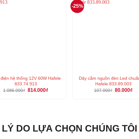
-25%
n điện hệ thống 12V 60W Hafele
Dây cắm nguồn đèn Led chuẩ
833.74.913
Hafele 833.89.003
Giá
Giá
Giá
Gi
814.000
₫
80.000
₫
1.086.000
₫
107.000
₫
gốc
hiện
gốc
hiệ
là:
tại
là:
tại
1.086.000₫.
là:
107.000₫.
là:
814.000₫.
80.
LÝ DO LỰA CHỌN CHÚNG TÔI