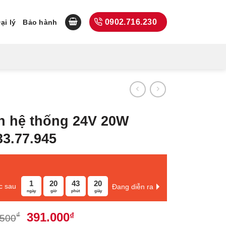
0902.716.230
ại lý
Bảo hành
̣n hệ thống 24V 20W
33.77.945
1
20
43
19
c sau
Đang diễn ra
ngày
giờ
phút
giây
Giá
Giá
391.000
₫
₫
.500