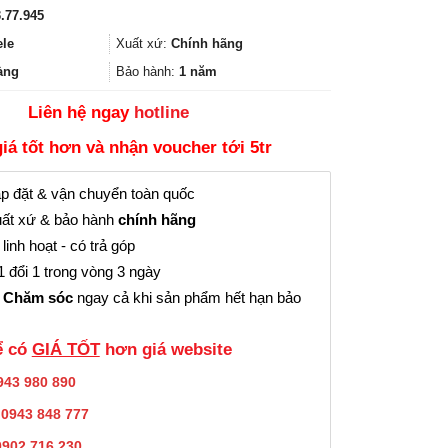
gốc
hiện
.77.945
là:
tại
522.500₫.
là:
ele
Xuất xứ:
Chính hãng
391.000₫.
àng
Bảo hành:
1 năm
Liên hệ ngay
hotline
giá tốt hơn và nhận voucher tới 5tr
p đặt & vận chuyển toàn quốc
ất xứ & bảo hành
chính hãng
linh hoạt - có trả góp
 đổi 1 trong vòng 3 ngày
 Chăm sóc
ngay cả khi sản phẩm hết hạn bảo
̉ có
GIÁ TỐT
hơn giá website
943 980 890
:
0943 848 777
0902.716.230