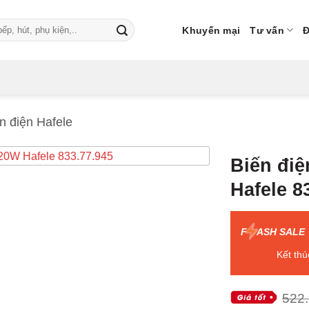
Khuyến mại
Tư vấn
Đ
n điện Hafele
Biến điê
Hafele 8
F
ASH SALE
Kết thú
522