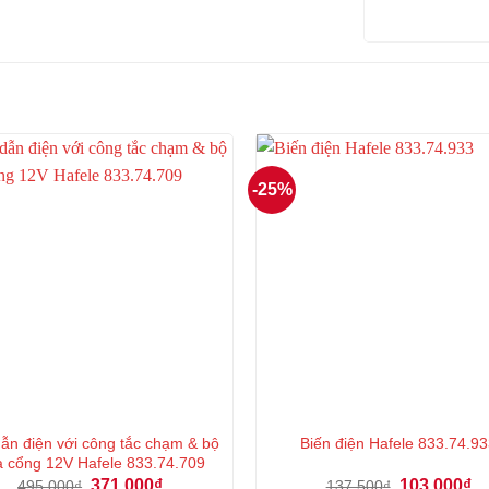
-25%
̃n điện với công tắc chạm & bộ
Biến điện Hafele 833.74.9
a cổng 12V Hafele 833.74.709
Giá
Giá
Giá
Gi
371.000
₫
103.000
₫
495.000
₫
137.500
₫