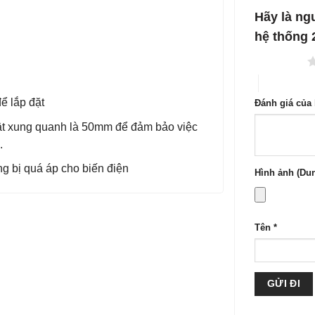
1
5
Hãy là ngư
sao
hệ thốn
1 trên 5 sao
4 trên 5 sa
̉ lắp đặt
Đánh giá của
 vật xung quanh là 50mm để đảm bảo việc
.
ng bị quá áp cho biến điện
Hình ảnh (Dun
Tên
*