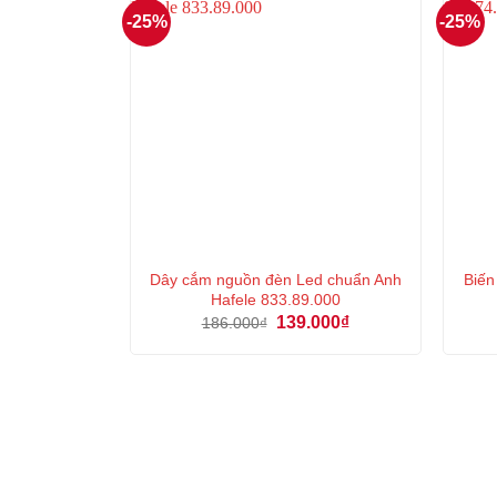
-25%
-25%
Dây cắm nguồn đèn Led chuẩn Anh
Biế
Hafele 833.89.000
Giá
Giá
139.000
₫
186.000
₫
gốc
hiện
là:
tại
186.000₫.
là:
139.000₫.