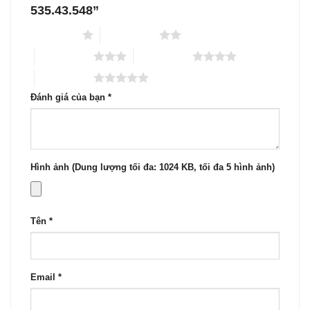
535.43.548”
1 trên 5 sao
2 trên 5 sao
3 trên 5 sao
4 trên 5 sao
5 trên 5 sao
Đánh giá của bạn
*
Hình ảnh (Dung lượng tối đa: 1024 KB, tối đa 5 hình ảnh)
Tên
*
Email
*