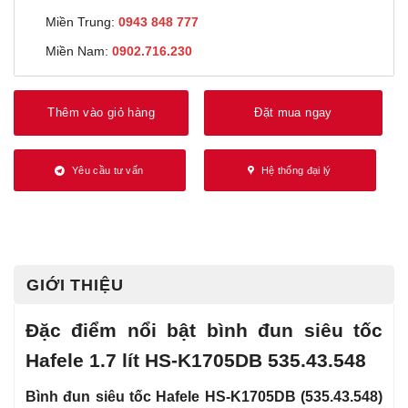
Miền Trung:
0943 848 777
Miền Nam:
0902.716.230
Thêm vào giỏ hàng
Đặt mua ngay
Yêu cầu tư vấn
Hệ thống đại lý
GIỚI THIỆU
Đặc điểm nổi bật bình đun siêu tốc
Hafele 1.7 lít HS-K1705DB 535.43.548
Bình đun siêu tốc Hafele HS-K1705DB (535.43.548)