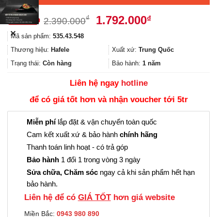
Giá
Giá
1.792.000
₫
₫
2.390.000
gốc
hiện
✕
Mã sản phẩm:
535.43.548
là:
tại
2.390.000₫.
là:
Thương hiệu:
Hafele
Xuất xứ:
Trung Quốc
1.792.000₫.
Trạng thái:
Còn hàng
Bảo hành:
1 năm
Liên hệ ngay
hotline
để có giá tốt hơn và nhận voucher tới 5tr
Miễn phí
lắp đặt & vận chuyển toàn quốc
Cam kết xuất xứ & bảo hành
chính hãng
Thanh toán linh hoạt - có trả góp
Bảo hành
1 đổi 1 trong vòng 3 ngày
Sửa chữa, Chăm sóc
ngay cả khi sản phẩm hết hạn
bảo hành.
Liên hệ để có
GIÁ TỐT
hơn giá website
Miền Bắc:
0943 980 890