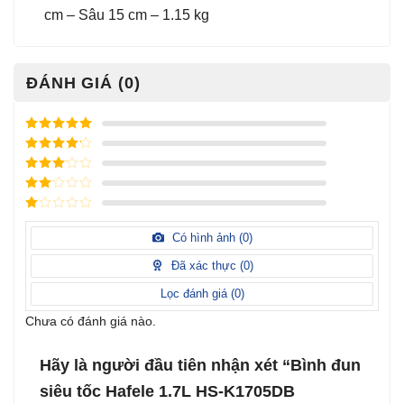
cm – Sâu 15 cm – 1.15 kg
ĐÁNH GIÁ (0)
Được xếp
hạng
5
5
Được xếp
sao
hạng
4
5
Được
sao
xếp
Được
hạng
3
xếp
5 sao
Được
hạng
xếp
Có hình ảnh (
0
)
2
5
hạng
sao
1
Đã xác thực (
0
)
5
sao
Lọc đánh giá (
0
)
Chưa có đánh giá nào.
Hãy là người đầu tiên nhận xét “Bình đun
siêu tốc Hafele 1.7L HS-K1705DB