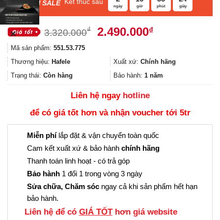
Kết thúc sau
F
ASH SALE
ngày
giờ
phút
giây
Giá
Giá
2.490.000
₫
₫
3.320.000
✕
gốc
hiện
Mã sản phẩm:
551.53.775
là:
tại
3.320.000₫.
là:
Thương hiệu:
Hafele
Xuất xứ:
Chính hãng
2.490.000₫.
Trạng thái:
Còn hàng
Bảo hành:
1 năm
Liên hệ ngay
hotline
để có giá tốt hơn và nhận voucher tới 5tr
Miễn phí
lắp đặt & vận chuyển toàn quốc
Cam kết xuất xứ & bảo hành
chính hãng
Thanh toán linh hoạt - có trả góp
Bảo hành
1 đổi 1 trong vòng 3 ngày
Sửa chữa, Chăm sóc
ngay cả khi sản phẩm hết hạn
bảo hành.
Liên hệ để có
GIÁ TỐT
hơn giá website