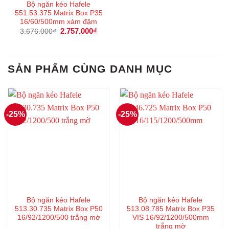
Bộ ngăn kéo Hafele
551.53.375 Matrix Box P35
16/60/500mm xám đậm
Giá
2.757.000
₫
Giá
3.676.000
₫
gốc
hiện
là:
tại
3.676.000₫.
là:
2.757.000₫.
SẢN PHẨM CÙNG DANH MỤC
-25%
-25%
Bộ ngăn kéo Hafele
Bộ ngăn kéo Hafele
513.30.735 Matrix Box P50
513.08.785 Matrix Box P35
16/92/1200/500 trắng mờ
VIS 16/92/1200/500mm
trắng mờ