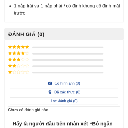
1 nắp trái và 1 nắp phải / cố định khung cố định mặt
trước
ĐÁNH GIÁ (0)
Được xếp
hạng
5
5
Được xếp
sao
hạng
4
5
Được
sao
xếp
Được
hạng
3
xếp
5 sao
Được
hạng
xếp
Có hình ảnh (
0
)
2
5
hạng
sao
1
Đã xác thực (
0
)
5
sao
Lọc đánh giá (
0
)
Chưa có đánh giá nào.
Hãy là người đầu tiên nhận xét “Bộ ngăn