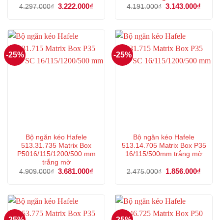
Giá
3.222.000
₫
Giá
Giá
3.143.000
₫
Giá
4.297.000
₫
4.191.000
₫
gốc
hiện
gốc
hiện
là:
tại
là:
tại
4.297.000₫.
là:
4.191.000₫.
là:
3.222.000₫.
3.143
-25%
-25%
Bộ ngăn kéo Hafele
Bộ ngăn kéo Hafele
513.31.735 Matrix Box
513.14.705 Matrix Box P35
P5016/115/1200/500 mm
16/115/500mm trắng mờ
trắng mờ
Giá
3.681.000
₫
Giá
Giá
1.856.000
₫
Giá
4.909.000
₫
2.475.000
₫
gốc
hiện
gốc
hiện
là:
tại
là:
tại
4.909.000₫.
là:
2.475.000₫.
là:
3.681.000₫.
1.856
-25%
-25%