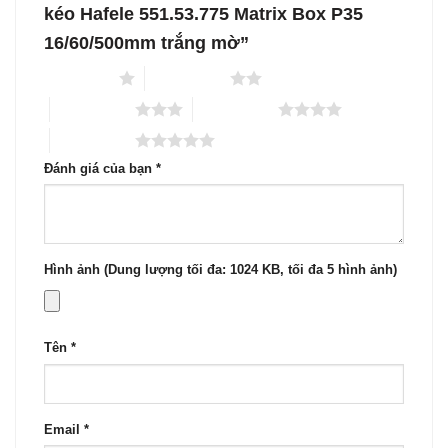
kéo Hafele 551.53.775 Matrix Box P35
16/60/500mm trắng mờ”
1 trên 5 sao
2 trên 5 sao
3 trên 5 sao
4 trên 5 sao
5 trên 5 sao
Đánh giá của bạn
*
Hình ảnh (Dung lượng tối đa: 1024 KB, tối đa 5 hình ảnh)
Tên
*
Email
*