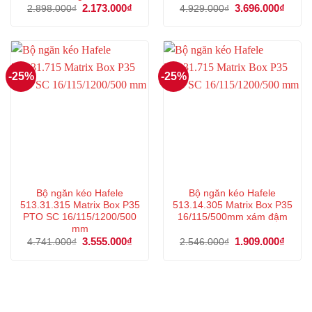
Giá
2.173.000
₫
Giá
Giá
3.696.000
₫
Giá
2.898.000
₫
4.929.000
₫
gốc
hiện
gốc
hiện
là:
tại
là:
tại
2.898.000₫.
là:
4.929.000₫.
là:
2.173.000₫.
3.696
-25%
-25%
Bộ ngăn kéo Hafele
Bộ ngăn kéo Hafele
513.31.315 Matrix Box P35
513.14.305 Matrix Box P35
PTO SC 16/115/1200/500
16/115/500mm xám đậm
mm
Giá
3.555.000
₫
Giá
Giá
1.909.000
₫
Giá
4.741.000
₫
2.546.000
₫
gốc
hiện
gốc
hiện
là:
tại
là:
tại
4.741.000₫.
là:
2.546.000₫.
là:
3.555.000₫.
1.909