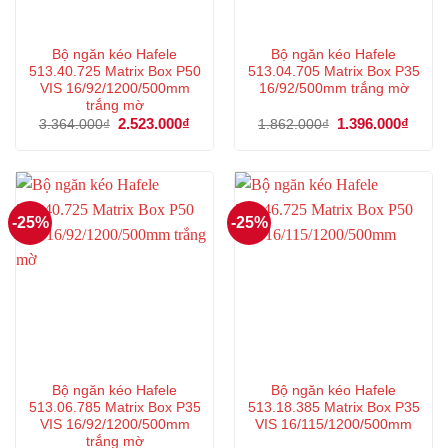
Bộ ngăn kéo Hafele
Bộ ngăn kéo Hafele
513.40.725 Matrix Box P50
513.04.705 Matrix Box P35
VIS 16/92/1200/500mm
16/92/500mm trắng mờ
trắng mờ
Giá
2.523.000
₫
Giá
Giá
1.396.000
₫
Giá
3.364.000
₫
1.862.000
₫
gốc
hiện
gốc
hiện
là:
tại
là:
tại
3.364.000₫.
là:
1.862.000₫.
là:
2.523.000₫.
1.396
-25%
-25%
Bộ ngăn kéo Hafele
Bộ ngăn kéo Hafele
513.06.785 Matrix Box P35
513.18.385 Matrix Box P35
VIS 16/92/1200/500mm
VIS 16/115/1200/500mm
trắng mờ