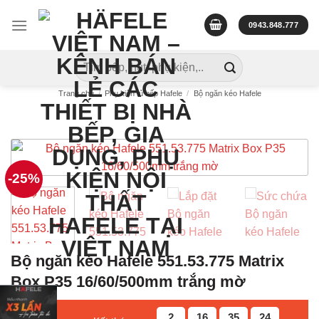
Skip
to
0943.848.777
content
Tìm
kiếm:
Trang chủ
/
Phụ kiện tủ bếp Hafele
/
Bộ ngăn kéo Hafele
-25%
Bộ ngăn kéo Hafele 551.53.775 Matrix
Box P35 16/60/500mm trắng mờ
2
16
35
23