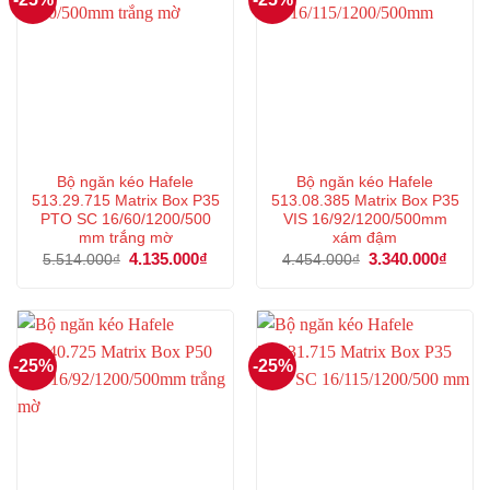
Bộ ngăn kéo Hafele
Bộ ngăn kéo Hafele
513.29.715 Matrix Box P35
513.08.385 Matrix Box P35
PTO SC 16/60/1200/500
VIS 16/92/1200/500mm
mm trắng mờ
xám đậm
Giá
4.135.000
₫
Giá
Giá
3.340.000
₫
Giá
5.514.000
₫
4.454.000
₫
gốc
hiện
gốc
hiện
là:
tại
là:
tại
5.514.000₫.
là:
4.454.000₫.
là:
4.135.000₫.
3.340
-25%
-25%