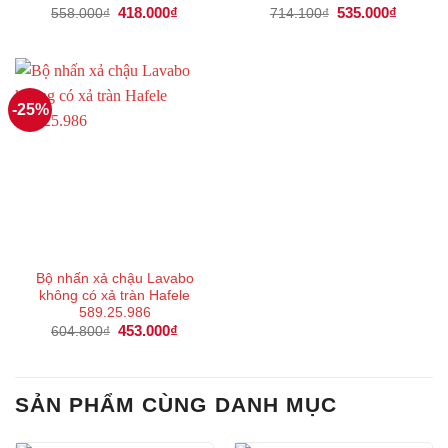
Giá
418.000
₫
Giá
Giá
535.000
₫
Giá
558.000
₫
714.100
₫
gốc
hiện
gốc
hiện
là:
tại
là:
tại
558.000₫.
là:
714.100₫.
là:
418.000₫.
535.000
-25%
Bộ nhấn xả chậu Lavabo
không có xả tràn Hafele
589.25.986
Giá
453.000
₫
Giá
604.800
₫
gốc
hiện
là:
tại
604.800₫.
là:
453.000₫.
SẢN PHẨM CÙNG DANH MỤC