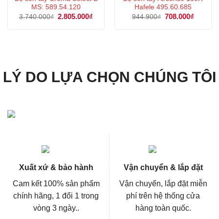
MS: 589.54.120
Hafele 495.60.685
Giá
2.805.000
₫
Giá
Giá
708.000
₫
Giá
3.740.000
₫
944.900
₫
gốc
hiện
gốc
hiện
là:
tại
là:
tại
3.740.000₫.
là:
944.900₫.
là:
2.805.000₫.
708.000
LÝ DO LỰA CHỌN CHÚNG TÔI
Xuất xứ & bảo hành
Vận chuyển & lắp đặt
Cam kết 100% sản phẩm
Vận chuyển, lắp đặt miễn
chính hãng, 1 đổi 1 trong
phí trên hệ thống cửa
vòng 3 ngày..
hàng toàn quốc.