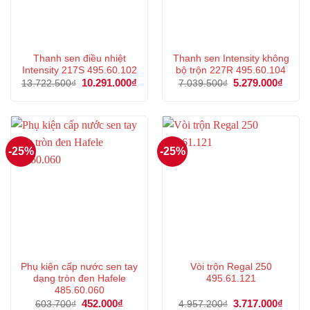
Thanh sen điều nhiệt
Thanh sen Intensity không
Intensity 217S 495.60.102
bộ trộn 227R 495.60.104
Giá
10.291.000
₫
Giá
Giá
5.279.000
₫
Giá
13.722.500
₫
7.039.500
₫
gốc
hiện
gốc
hiện
là:
tại
là:
tại
13.722.500₫.
là:
7.039.500₫.
là:
10.291.000₫.
5.279
-25%
-25%
Phụ kiện cấp nước sen tay
Vòi trộn Regal 250
dạng tròn đen Hafele
495.61.121
485.60.060
Giá
452.000
₫
Giá
Giá
3.717.000
₫
Giá
603.700
₫
4.957.200
₫