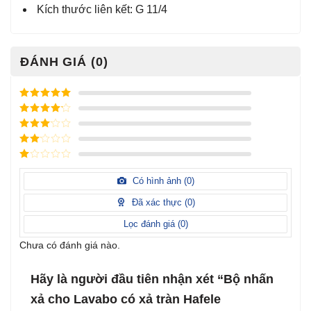
Kích thước liên kết: G 11/4
ĐÁNH GIÁ (0)
Được xếp
hạng
5
5
Được xếp
sao
hạng
4
5
Được
sao
xếp
Được
hạng
3
xếp
5 sao
Được
hạng
xếp
Có hình ảnh (
0
)
2
5
hạng
sao
1
Đã xác thực (
0
)
5
sao
Lọc đánh giá (
0
)
Chưa có đánh giá nào.
Hãy là người đầu tiên nhận xét “Bộ nhấn
xả cho Lavabo có xả tràn Hafele