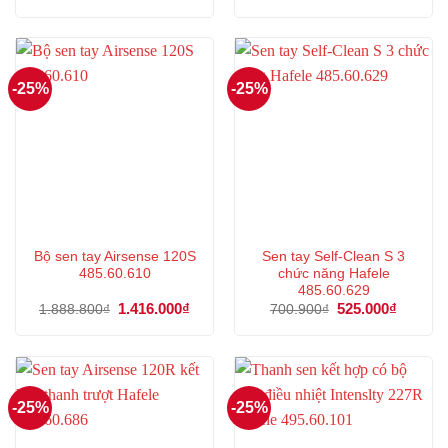
gốc
hiện
gốc
hiện
là:
tại
là:
tại
603.700₫.
là:
4.957.200₫.
là:
452.000₫.
3.717
-25%
-25%
Bộ sen tay Airsense 120S
Sen tay Self-Clean S 3
485.60.610
chức năng Hafele
485.60.629
Giá
1.416.000
₫
Giá
Giá
525.000
₫
Giá
1.888.800
₫
700.900
₫
gốc
hiện
gốc
hiện
là:
tại
là:
tại
1.888.800₫.
là:
700.900₫.
là:
1.416.000₫.
525.000
-25%
-25%