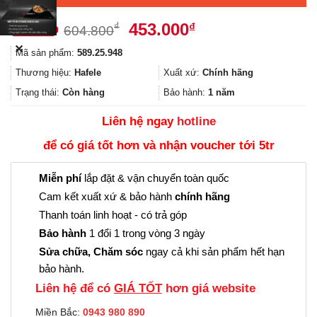
Giá
Giá
453.000
₫
₫
604.800
gốc
hiện
✕
Mã sản phẩm:
589.25.948
là:
tại
604.800₫.
là:
Thương hiệu:
Hafele
Xuất xứ:
Chính hãng
453.000₫.
Trạng thái:
Còn hàng
Bảo hành:
1 năm
Liên hệ ngay
hotline
để có giá tốt hơn và nhận voucher tới 5tr
Miễn phí
lắp đặt & vận chuyển toàn quốc
Cam kết xuất xứ & bảo hành
chính hãng
Thanh toán linh hoạt - có trả góp
Bảo hành
1 đổi 1 trong vòng 3 ngày
Sửa chữa, Chăm sóc
ngay cả khi sản phẩm hết hạn
bảo hành.
Liên hệ để có
GIÁ TỐT
hơn giá website
Miền Bắc:
0943 980 890