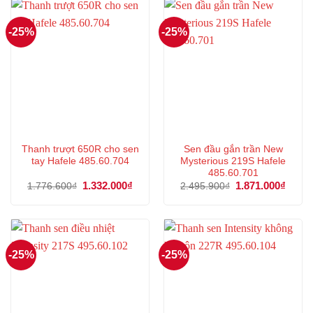
-25%
-25%
Thanh trượt 650R cho sen
Sen đầu gắn trần New
tay Hafele 485.60.704
Mysterious 219S Hafele
485.60.701
Giá
1.332.000
₫
Giá
Giá
1.871.000
₫
Giá
1.776.600
₫
2.495.900
₫
gốc
hiện
gốc
hiện
là:
tại
là:
tại
1.776.600₫.
là:
2.495.900₫.
là:
1.332.000₫.
1.871
-25%
-25%