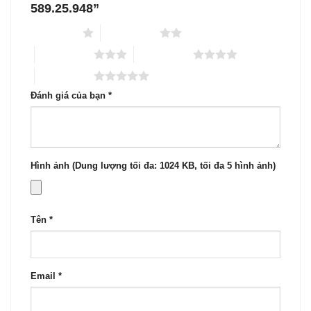
589.25.948”
1 trên 5 sao
2 trên 5 sao
3 trên 5 sao
4 trên 5 sao
5 trên 5 sao
Đánh giá của bạn
*
Hình ảnh (Dung lượng tối đa: 1024 KB, tối đa 5 hình ảnh)
Tên
*
Email
*