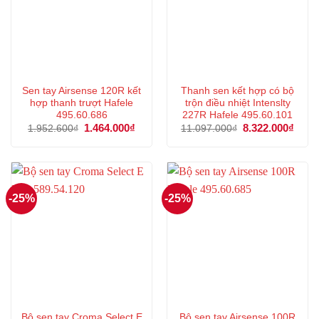
Sen tay Airsense 120R kết
Thanh sen kết hợp có bộ
hợp thanh trượt Hafele
trộn điều nhiệt Intenslty
495.60.686
227R Hafele 495.60.101
Giá
1.464.000
₫
Giá
Giá
8.322.000
₫
Giá
1.952.600
₫
11.097.000
₫
gốc
hiện
gốc
hiện
là:
tại
là:
tại
1.952.600₫.
là:
11.097.000₫.
là:
1.464.000₫.
8.322
-25%
-25%
Bộ sen tay Croma Select E
Bộ sen tay Airsense 100R