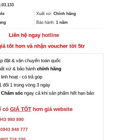
gốc
hiện
.03.133
là:
tại
1.718.182₫.
là:
ele
Xuất xứ:
Chính hãng
1.288.000₫.
àng
Bảo hành:
1 năm
Liên hệ ngay
hotline
giá tốt hơn và nhận voucher tới 5tr
p đặt & vận chuyển toàn quốc
ất xứ & bảo hành
chính hãng
linh hoạt - có trả góp
 đổi 1 trong vòng 3 ngày
 Chăm sóc
ngay cả khi sản phẩm hết hạn bảo
̉ có
GIÁ TỐT
hơn giá website
943 980 890
:
0943 848 777
0902.716.230