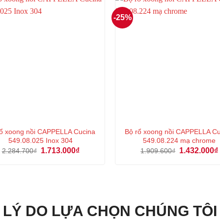
-25%
rổ xoong nồi CAPPELLA Cucina
Bộ rổ xoong nồi CAPPELLA Cu
549.08.025 Inox 304
549.08.224 mạ chrome
Giá
Giá
Giá
1.713.000
₫
1.432.000
₫
2.284.700
₫
1.909.600
₫
gốc
hiện
gốc
là:
tại
là:
2.284.700₫.
là:
1.909.600₫.
1.713.000₫.
LÝ DO LỰA CHỌN CHÚNG TÔI