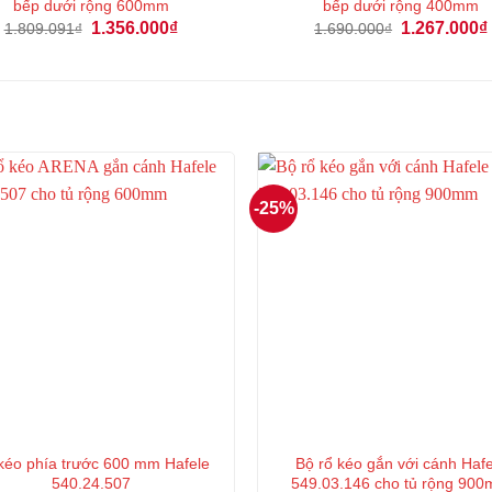
bếp dưới rộng 600mm
bếp dưới rộng 400mm
Giá
Giá
Giá
1.356.000
₫
1.267.000
₫
1.809.091
₫
1.690.000
₫
gốc
hiện
gốc
là:
tại
là:
1.809.091₫.
là:
1.690.000₫.
1.356.000₫.
-25%
kéo phía trước 600 mm Hafele
Bộ rổ kéo gắn với cánh Haf
540.24.507
549.03.146 cho tủ rộng 90