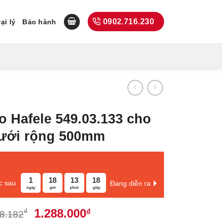
0902.716.230
ại lý
Bảo hành
o Hafele 549.03.133 cho
dưới rộng 500mm
1
18
13
18
c sau
Đang diễn ra
ngày
giờ
phút
giây
Giá
Giá
1.288.000
₫
₫
8.182