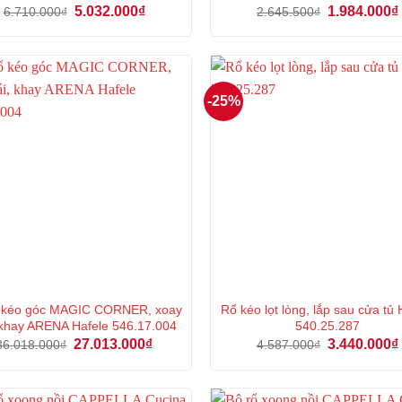
Giá
Giá
Giá
5.032.000
₫
1.984.000
₫
6.710.000
₫
2.645.500
₫
gốc
hiện
gốc
là:
tại
là:
6.710.000₫.
là:
2.645.500₫.
5.032.000₫.
-25%
ổ kéo góc MAGIC CORNER, xoay
Rổ kéo lọt lòng, lắp sau cửa tủ 
, khay ARENA Hafele 546.17.004
540.25.287
Giá
Giá
Giá
27.013.000
₫
3.440.000
₫
36.018.000
₫
4.587.000
₫
gốc
hiện
gốc
là:
tại
là:
36.018.000₫.
là:
4.587.000₫.
27.013.000₫.