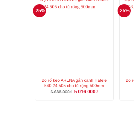
-25%
-25%
Bộ rổ kéo ARENA gắn cánh Hafele
Bộ 
540.24.505 cho tủ rộng 500mm
Giá
Giá
5.016.000
₫
6.688.000
₫
gốc
hiện
là:
tại
6.688.000₫.
là:
5.016.000₫.