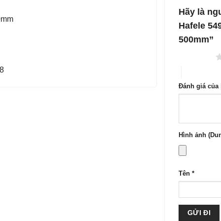
1
5
Hãy là ng
sao
00mm
Hafele 54
500mm”
1 trên 5 sao
8
4 trên 5 sa
Đánh giá của
Hình ảnh (Dun
Tên
*