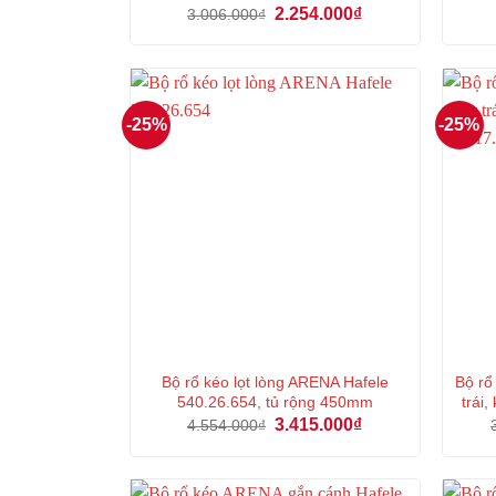
Giá
Giá
2.254.000
₫
3.006.000
₫
gốc
hiện
là:
tại
3.006.000₫.
là:
2.254.000₫.
-25%
-25%
Bộ rổ kéo lọt lòng ARENA Hafele
Bộ r
540.26.654, tủ rộng 450mm
trái
Giá
Giá
3.415.000
₫
4.554.000
₫
gốc
hiện
là:
tại
4.554.000₫.
là:
3.415.000₫.