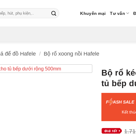
Khuyến mại
Tư vấn
Đ
á để đồ Hafele
/
Bộ rổ xoong nồi Hafele
Bộ rổ ké
tủ bếp 
F
ASH SALE
Kết thú
1.71