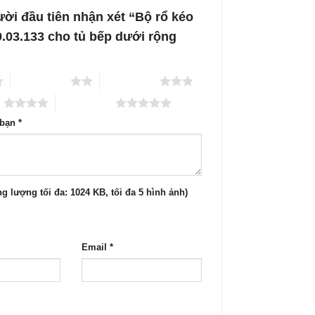
ười đầu tiên nhận xét “Bộ rổ kéo
9.03.133 cho tủ bếp dưới rộng
2 trên 5 sao
3 trên 5 sao
o
5 trên 5 sao
 bạn
*
g lượng tối đa: 1024 KB, tối đa 5 hình ảnh)
Email
*