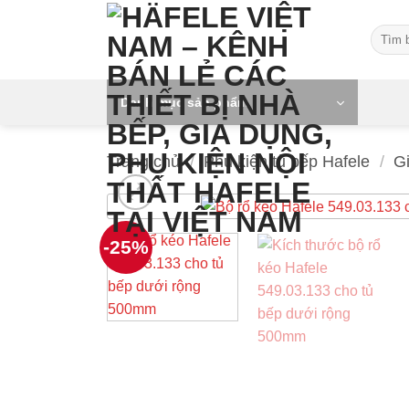
Skip
Tìm
to
kiếm:
content
Danh mục sản phẩm
Trang chủ
/
Phụ kiện tủ bếp Hafele
/
Gi
-25%