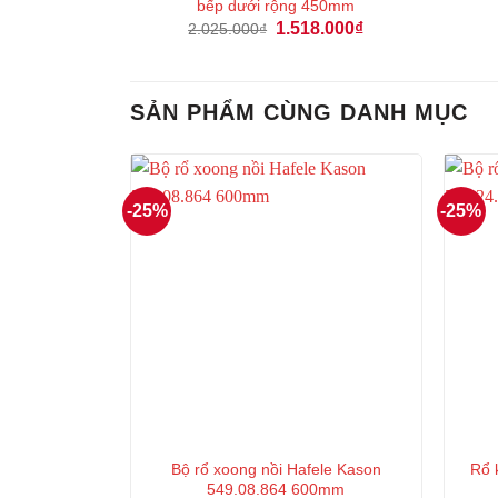
bếp dưới rộng 450mm
Giá
Giá
1.518.000
₫
2.025.000
₫
gốc
hiện
là:
tại
2.025.000₫.
là:
1.518.000₫.
SẢN PHẨM CÙNG DANH MỤC
-25%
-25%
Bộ rổ xoong nồi Hafele Kason
Rổ 
549.08.864 600mm