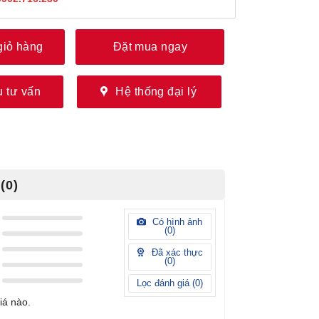
giỏ hàng
Đặt mua ngay
 tư vấn
Hệ thống đại lý
(0)
Có hình ảnh
(
0
)
Đã xác thực
(
0
)
Lọc đánh giá (
0
)
iá nào.