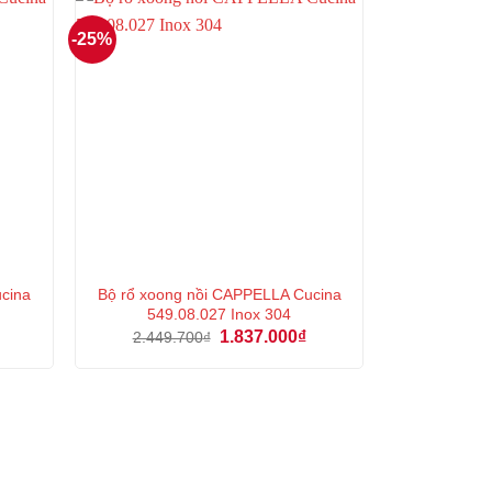
-25%
cina
Bộ rổ xoong nồi CAPPELLA Cucina
549.08.027 Inox 304
Giá
Giá
Giá
1.837.000
₫
2.449.700
₫
hiện
gốc
hiện
tại
là:
tại
là:
2.449.700₫.
là:
1.432.000₫.
1.837.000₫.