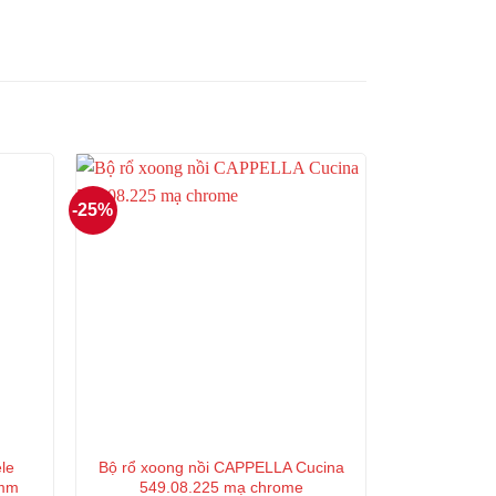
Giá
hiện
tại
là:
1.267.000₫.
-25%
ele
Bộ rổ xoong nồi CAPPELLA Cucina
0mm
549.08.225 mạ chrome