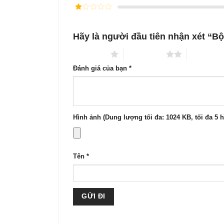
xếp
Được
hạng
3
xếp
5 sao
Được
hạng
xếp
2
5
hạng
sao
Hãy là người đầu tiên nhận xét “Bộ
1
5
sao
1 trên 5 sao
2 trên 5 sao
3 trên 5 s
Đánh giá của bạn
*
Hình ảnh (Dung lượng tối đa: 1024 KB, tối đa 5 
Tên
*