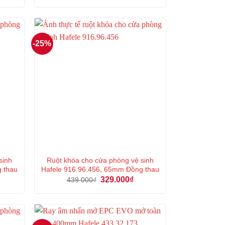
là:
tại
950.000₫.
là:
7.000₫.
712.000₫.
-25%
sinh
Ruột khóa cho cửa phòng vệ sinh
g thau
Hafele 916.96.456, 65mm Đồng thau
á
Giá
Giá
329.000
₫
439.000
₫
ện
gốc
hiện
là:
tại
439.000₫.
là:
5.000₫.
329.000₫.