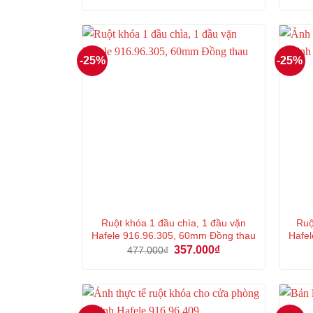
là:
tại
418.000₫.
là:
313.000₫.
-25%
-25%
Ruột khóa 1 đầu chìa, 1 đầu vặn
Ruộ
Hafele 916.96.305, 60mm Đồng thau
Hafel
Giá
Giá
357.000
₫
477.000
₫
gốc
hiện
là:
tại
477.000₫.
là:
357.000₫.