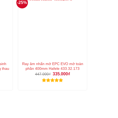
-25%
sinh
Ray âm nhấn mở EPC EVO mở toàn
g thau
phần 400mm Hafele 433.32.173
Giá
Giá
335.000
₫
447.000
₫
gốc
hiện
á
là:
tại
ện
447.000₫.
là:
Được xếp
335.000₫.
hạng
5.00
5.000₫.
5 sao