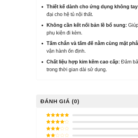
Thiết kế dành cho ứng dụng không tay
đại cho hệ tủ nội thất.
Không cần kết nối bản lề bổ sung:
Giúp 
phụ kiện đi kèm.
Tấm chắn và tấm đế nằm cùng mặt phẳ
vận hành ổn định.
Chất liệu hợp kim kẽm cao cấp:
Đảm bảo
trong thời gian dài sử dụng.
ĐÁNH GIÁ (0)
Được xếp
hạng
5
5
Được xếp
sao
hạng
4
5
Được
sao