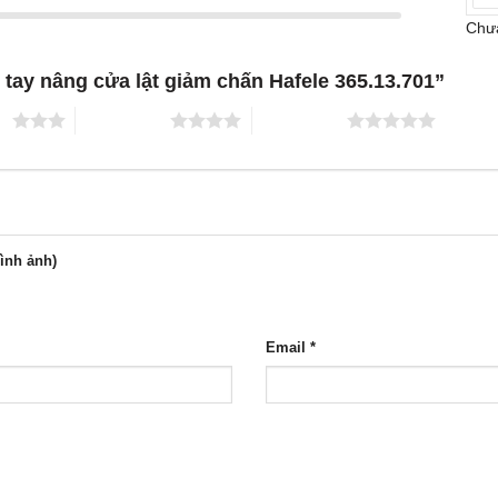
Chưa
 tay nâng cửa lật giảm chấn Hafele 365.13.701”
ao
4 trên 5 sao
5 trên 5 sao
hình ảnh)
Email
*