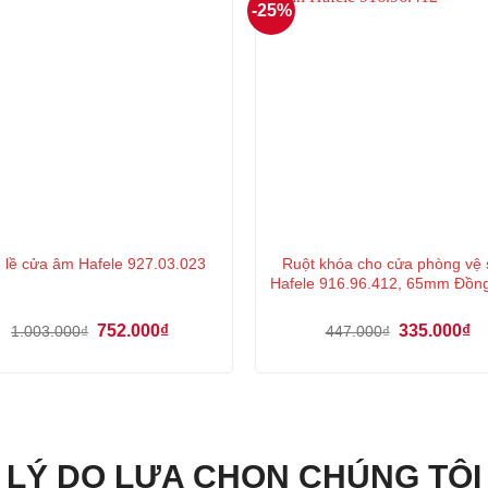
-25%
Ruột khóa cho cửa phòng vệ 
 lề cửa âm Hafele 927.03.023
Hafele 916.96.412, 65mm Đồn
Giá
Giá
Giá
Gi
752.000
₫
335.000
₫
1.003.000
₫
447.000
₫
gốc
hiện
gốc
hi
là:
tại
là:
tại
1.003.000₫.
là:
447.000₫.
là:
752.000₫.
33
LÝ DO LỰA CHỌN CHÚNG TÔI