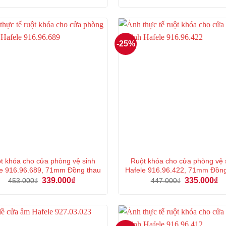
là:
tại
là:
tại
462.000₫.
là:
503.000₫.
là:
346.000₫.
37
-25%
t khóa cho cửa phòng vệ sinh
Ruột khóa cho cửa phòng vệ 
e 916.96.689, 71mm Đồng thau
Hafele 916.96.422, 71mm Đồn
Giá
Giá
Giá
Gi
339.000
₫
335.000
₫
453.000
₫
447.000
₫
gốc
hiện
gốc
hi
là:
tại
là:
tại
453.000₫.
là:
447.000₫.
là:
339.000₫.
33