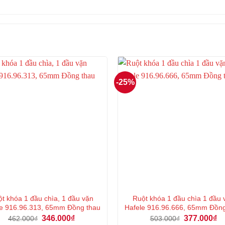
-25%
t khóa 1 đầu chìa, 1 đầu vặn
Ruột khóa 1 đầu chìa 1 đầu 
e 916.96.313, 65mm Đồng thau
Hafele 916.96.666, 65mm Đồn
Giá
Giá
Giá
Gi
346.000
₫
377.000
₫
462.000
₫
503.000
₫
gốc
hiện
gốc
hi