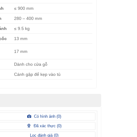
nh
≤ 900 mm
h
280 – 400 mm
ánh
≤ 9.5 kg
cốc
13 mm
17 mm
Dành cho cửa gỗ
Cánh gập để kẹp vào tủ
Có hình ảnh (
0
)
Đã xác thực (
0
)
Lọc đánh giá (
0
)