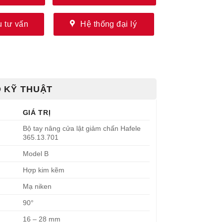
 tư vấn
Hệ thống đại lý
 KỸ THUẬT
GIÁ TRỊ
Bộ tay nâng cửa lật giảm chấn Hafele
365.13.701
Model B
Hợp kim kẽm
Mạ niken
90°
16 – 28 mm