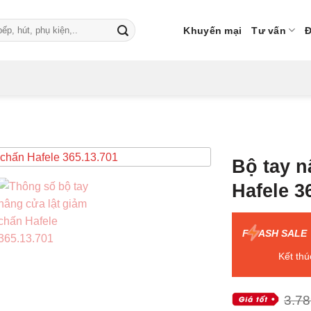
Khuyến mại
Tư vấn
Đ
Bộ tay n
Hafele 3
F
ASH SALE
Kết thú
3.78