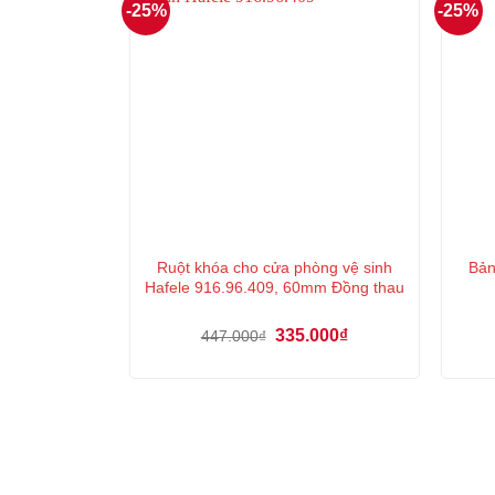
-25%
-25%
Ruột khóa cho cửa phòng vệ sinh
Bản
Hafele 916.96.409, 60mm Đồng thau
Giá
Giá
335.000
₫
447.000
₫
gốc
hiện
là:
tại
447.000₫.
là:
335.000₫.