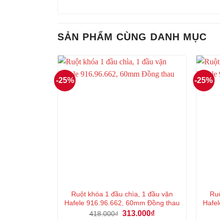
SẢN PHẨM CÙNG DANH MỤC
-25%
-25%
Ruột khóa 1 đầu chìa, 1 đầu vặn
Ruộ
Hafele 916.96.662, 60mm Đồng thau
Hafel
Giá
Giá
313.000
₫
418.000
₫
gốc
hiện