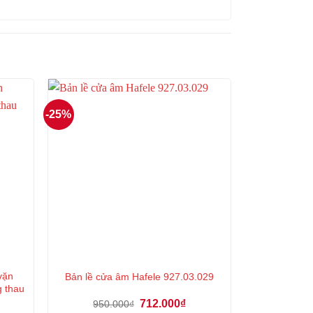
-25%
vặn
Bản lề cửa âm Hafele 927.03.029
g thau
á
Giá
Giá
712.000
₫
950.000
₫
ện
gốc
hiện