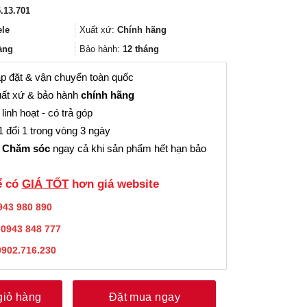
gốc
hiện
.13.701
là:
tại
3.789.000₫.
là:
ele
Xuất xứ:
Chính hãng
2.841.000₫.
àng
Bảo hành:
12 tháng
p đặt & vận chuyển toàn quốc
ất xứ & bảo hành
chính hãng
linh hoạt - có trả góp
 đổi 1 trong vòng 3 ngày
 Chăm sóc
ngay cả khi sản phẩm hết hạn bảo
̉ có
GIÁ TỐT
hơn giá website
943 980 890
:
0943 848 777
0902.716.230
giỏ hàng
Đặt mua ngay