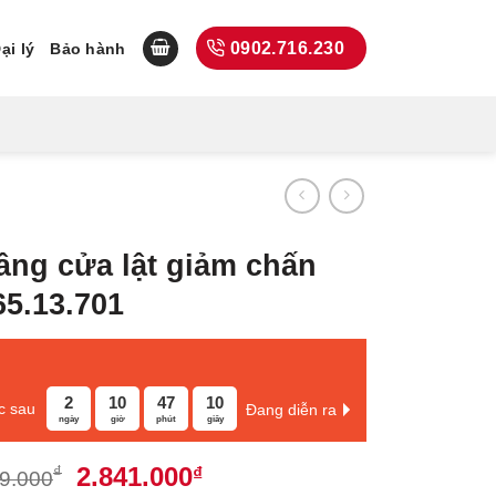
0902.716.230
ại lý
Bảo hành
âng cửa lật giảm chấn
65.13.701
2
10
47
9
c sau
Đang diễn ra
ngày
giờ
phút
giây
Giá
Giá
2.841.000
₫
₫
9.000