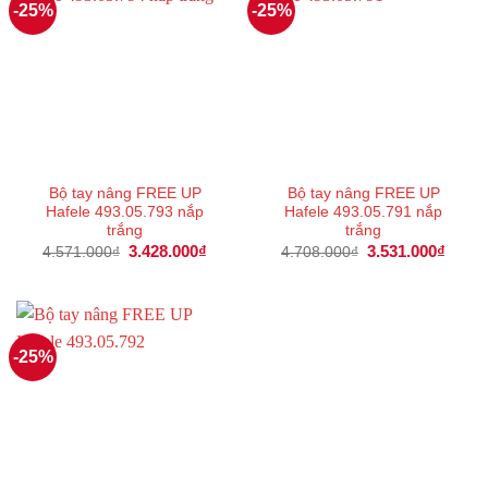
-25%
-25%
Bộ tay nâng FREE UP
Bộ tay nâng FREE UP
Hafele 493.05.793 nắp
Hafele 493.05.791 nắp
trắng
trắng
Giá
3.428.000
₫
Giá
Giá
3.531.000
₫
Giá
4.571.000
₫
4.708.000
₫
gốc
hiện
gốc
hiện
là:
tại
là:
tại
4.571.000₫.
là:
4.708.000₫.
là:
3.428.000₫.
3.531
-25%