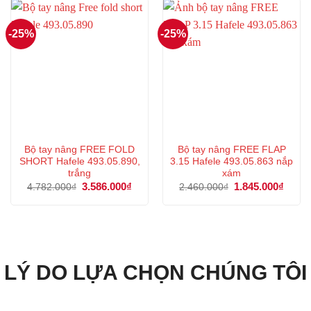
270.000₫.
1.695
-25%
-25%
Bộ tay nâng FREE FOLD
Bộ tay nâng FREE FLAP
SHORT Hafele 493.05.890,
3.15 Hafele 493.05.863 nắp
trắng
xám
Giá
3.586.000
₫
Giá
Giá
1.845.000
₫
Giá
4.782.000
₫
2.460.000
₫
gốc
hiện
gốc
hiện
là:
tại
là:
tại
4.782.000₫.
là:
2.460.000₫.
là:
3.586.000₫.
1.845
LÝ DO LỰA CHỌN CHÚNG TÔI