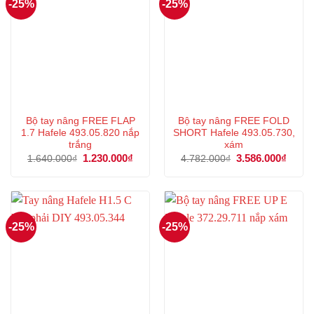
-25%
-25%
Bộ tay nâng FREE FLAP
Bộ tay nâng FREE FOLD
1.7 Hafele 493.05.820 nắp
SHORT Hafele 493.05.730,
trắng
xám
Giá
1.230.000
₫
Giá
Giá
3.586.000
₫
Giá
1.640.000
₫
4.782.000
₫
gốc
hiện
gốc
hiện
là:
tại
là:
tại
1.640.000₫.
là:
4.782.000₫.
là:
1.230.000₫.
3.586
-25%
-25%