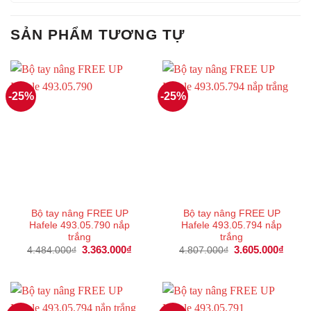
SẢN PHẨM TƯƠNG TỰ
-25%
-25%
Bộ tay nâng FREE UP
Bộ tay nâng FREE UP
Hafele 493.05.790 nắp
Hafele 493.05.794 nắp
trắng
trắng
Giá
3.363.000
₫
Giá
Giá
3.605.000
₫
Giá
4.484.000
₫
4.807.000
₫
gốc
hiện
gốc
hiện
là:
tại
là:
tại
4.484.000₫.
là:
4.807.000₫.
là:
3.363.000₫.
3.605