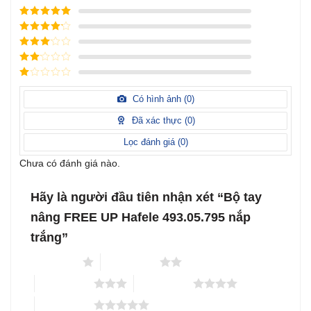
Được xếp
hạng
5
5
Được xếp
sao
hạng
4
5
Được
sao
xếp
Được
hạng
3
xếp
5 sao
Được
hạng
xếp
Có hình ảnh (
0
)
2
5
hạng
sao
1
Đã xác thực (
0
)
5
sao
Lọc đánh giá (
0
)
Chưa có đánh giá nào.
Hãy là người đầu tiên nhận xét “Bộ tay
nâng FREE UP Hafele 493.05.795 nắp
trắng”
1 trên 5 sao
2 trên 5 sao
3 trên 5 sao
4 trên 5 sao
5 trên 5 sao