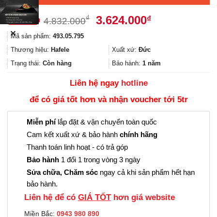
Giá
Giá
3.624.000
₫
₫
4.832.000
gốc
hiện
✕
Mã sản phẩm:
493.05.795
là:
tại
4.832.000₫.
là:
Thương hiệu:
Hafele
Xuất xứ:
Đức
3.624.000₫.
Trạng thái:
Còn hàng
Bảo hành:
1 năm
Liên hệ ngay
hotline
để có giá tốt hơn và nhận voucher tới 5tr
Miễn phí
lắp đặt & vận chuyển toàn quốc
Cam kết xuất xứ & bảo hành
chính hãng
Thanh toán linh hoạt - có trả góp
Bảo hành
1 đổi 1 trong vòng 3 ngày
Sửa chữa, Chăm sóc
ngay cả khi sản phẩm hết hạn
bảo hành.
Liên hệ để có
GIÁ TỐT
hơn giá website
Miền Bắc:
0943 980 890