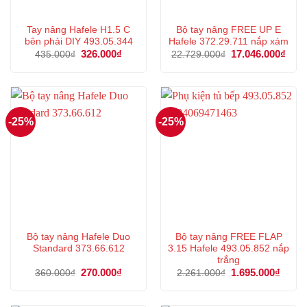
Tay nâng Hafele H1.5 C
Bộ tay nâng FREE UP E
bên phải DIY 493.05.344
Hafele 372.29.711 nắp xám
Giá
326.000
₫
Giá
Giá
17.046.000
₫
Giá
435.000
₫
22.729.000
₫
gốc
hiện
gốc
hiện
là:
tại
là:
tại
435.000₫.
là:
22.729.000₫.
là:
326.000₫.
17.0
-25%
-25%
Bộ tay nâng Hafele Duo
Bộ tay nâng FREE FLAP
Standard 373.66.612
3.15 Hafele 493.05.852 nắp
trắng
Giá
270.000
₫
Giá
Giá
1.695.000
₫
Giá
360.000
₫
2.261.000
₫
gốc
hiện
gốc
hiện
là:
tại
là:
tại
360.000₫.
là:
2.261.000₫.
là: