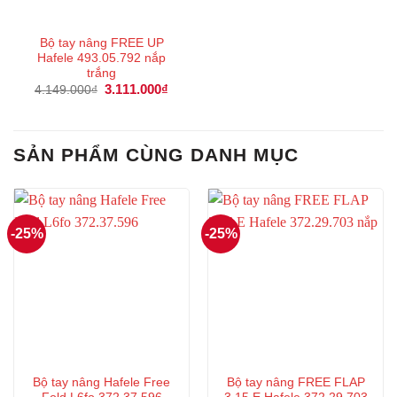
Bộ tay nâng FREE UP
Hafele 493.05.792 nắp
trắng
Giá
3.111.000
₫
Giá
4.149.000
₫
gốc
hiện
là:
tại
4.149.000₫.
là:
3.111.000₫.
SẢN PHẨM CÙNG DANH MỤC
-25%
-25%
Bộ tay nâng Hafele Free
Bộ tay nâng FREE FLAP