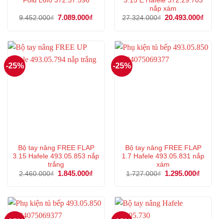
Fold L6fo 372.37.596
3.15 E Hafele 372.29.703
nắp xám
Giá
7.089.000
₫
Giá
Giá
20.493.000
₫
Giá
9.452.000
₫
27.324.000
₫
gốc
hiện
gốc
hiện
là:
tại
là:
tại
9.452.000₫.
là:
27.324.000₫.
là:
7.089.000₫.
20.4
-25%
-25%
Bộ tay nâng FREE FLAP
Bộ tay nâng FREE FLAP
3.15 Hafele 493.05.853 nắp
1.7 Hafele 493.05.831 nắp
trắng
xám
Giá
1.845.000
₫
Giá
Giá
1.295.000
₫
Giá
2.460.000
₫
1.727.000
₫
gốc
hiện
gốc
hiện
là:
tại
là:
tại
2.460.000₫.
là:
1.727.000₫.
là:
1.845.000₫.
1.295