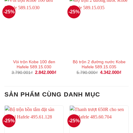
-25%
-25%
Vòi trộn Kobe 100 đen
Bộ trộn 2 đường nước Kobe
Hafele 589.15.030
Hafele 589.15.035
Giá
2.842.000
₫
Giá
Giá
4.342.000
₫
Giá
3.790.001
₫
5.790.000
₫
gốc
hiện
gốc
hiện
là:
tại
là:
tại
3.790.001₫.
là:
5.790.000₫.
là:
2.842.000₫.
4.342
SẢN PHẨM CÙNG DANH MỤC
-25%
-25%