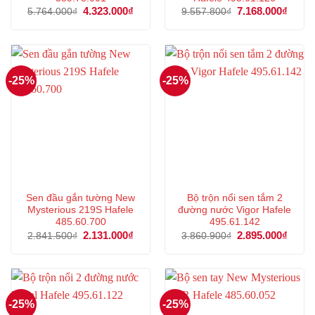
Giá
4.323.000
₫
Giá
Giá
7.168.000
₫
Giá
5.764.000
₫
9.557.800
₫
gốc
hiện
gốc
hiện
là:
tại
là:
tại
5.764.000₫.
là:
9.557.800₫.
là:
4.323.000₫.
7.168
-25%
-25%
Sen đầu gắn tường New
Bộ trộn nổi sen tắm 2
Mysterious 219S Hafele
đường nước Vigor Hafele
485.60.700
495.61.142
Giá
2.131.000
₫
Giá
Giá
2.895.000
₫
Giá
2.841.500
₫
3.860.900
₫
gốc
hiện
gốc
hiện
là:
tại
là:
tại
2.841.500₫.
là:
3.860.900₫.
là:
2.131.000₫.
2.895
-25%
-25%