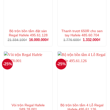
Bộ trộn bồn tắm đặt sàn
Thanh trượt 650R cho sen
Regal Hafele 495.61.128
tay Hafele 485.60.704
Giá
16.000.000
₫
Giá
Giá
1.332.000
₫
Giá
21.334.100
₫
1.776.600
₫
gốc
hiện
gốc
hiện
là:
tại
là:
tại
21.334.100₫.
là:
1.776.600₫.
là:
16.000.000₫.
1.332
-25%
-25%
Vòi trộn Regal Hafele
Bộ trộn bồn tắm 4 Lỗ Regal
589.78.001
Hafele 495.61.126