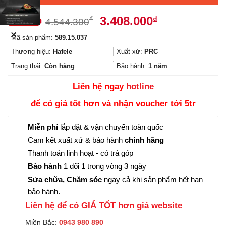
Giá
Giá
3.408.000
₫
₫
4.544.300
gốc
hiện
✕
Mã sản phẩm:
589.15.037
là:
tại
4.544.300₫.
là:
Thương hiệu:
Hafele
Xuất xứ:
PRC
3.408.000₫.
Trạng thái:
Còn hàng
Bảo hành:
1 năm
Liên hệ ngay
hotline
để có giá tốt hơn và nhận voucher tới 5tr
Miễn phí
lắp đặt & vận chuyển toàn quốc
Cam kết xuất xứ & bảo hành
chính hãng
Thanh toán linh hoạt - có trả góp
Bảo hành
1 đổi 1 trong vòng 3 ngày
Sửa chữa, Chăm sóc
ngay cả khi sản phẩm hết hạn
bảo hành.
Liên hệ để có
GIÁ TỐT
hơn giá website
Miền Bắc:
0943 980 890