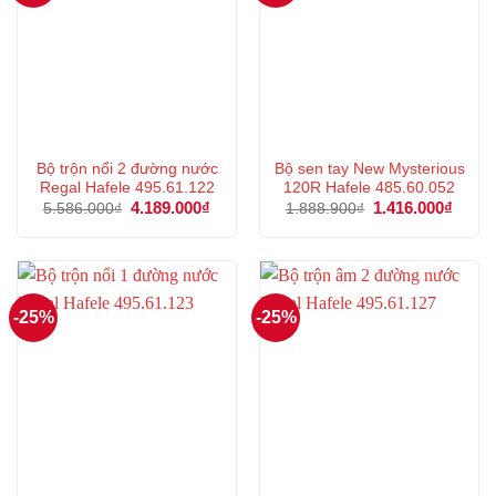
Bộ trộn nổi 2 đường nước
Bộ sen tay New Mysterious
Regal Hafele 495.61.122
120R Hafele 485.60.052
Giá
4.189.000
₫
Giá
Giá
1.416.000
₫
Giá
5.586.000
₫
1.888.900
₫
gốc
hiện
gốc
hiện
là:
tại
là:
tại
5.586.000₫.
là:
1.888.900₫.
là:
4.189.000₫.
1.416
-25%
-25%