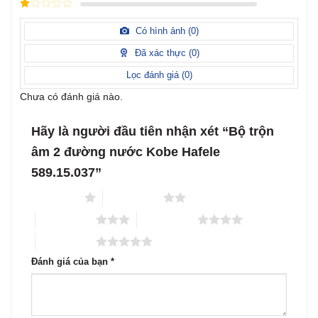
Được
hạng
3
xếp
5 sao
Được
hạng
xếp
Có hình ảnh (
0
)
2
5
hạng
sao
1
Đã xác thực (
0
)
5
sao
Lọc đánh giá (
0
)
Chưa có đánh giá nào.
Hãy là người đầu tiên nhận xét “Bộ trộn
âm 2 đường nước Kobe Hafele
589.15.037”
1 trên 5 sao
2 trên 5 sao
3 trên 5 sao
4 trên 5 sao
5 trên 5 sao
Đánh giá của bạn
*