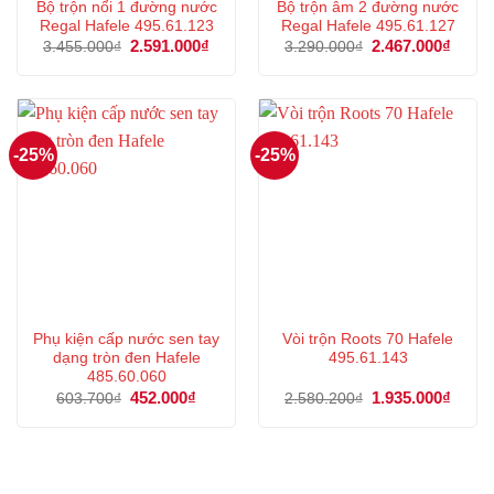
Bộ trộn nổi 1 đường nước
Bộ trộn âm 2 đường nước
Regal Hafele 495.61.123
Regal Hafele 495.61.127
Giá
2.591.000
₫
Giá
Giá
2.467.000
₫
Giá
3.455.000
₫
3.290.000
₫
gốc
hiện
gốc
hiện
là:
tại
là:
tại
3.455.000₫.
là:
3.290.000₫.
là:
2.591.000₫.
2.467
-25%
-25%
Phụ kiện cấp nước sen tay
Vòi trộn Roots 70 Hafele
dạng tròn đen Hafele
495.61.143
485.60.060
Giá
452.000
₫
Giá
Giá
1.935.000
₫
Giá
603.700
₫
2.580.200
₫
gốc
hiện
gốc
hiện
là:
tại
là:
tại
603.700₫.
là:
2.580.200₫.
là:
452.000₫.
1.935