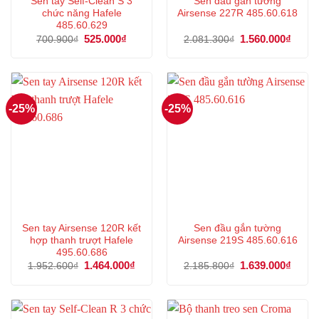
Sen tay Self-Clean S 3
Sen đầu gắn tường
chức năng Hafele
Airsense 227R 485.60.618
485.60.629
Giá
525.000
₫
Giá
Giá
1.560.000
₫
Giá
700.900
₫
2.081.300
₫
gốc
hiện
gốc
hiện
là:
tại
là:
tại
700.900₫.
là:
2.081.300₫.
là:
525.000₫.
1.560
-25%
-25%
Sen tay Airsense 120R kết
Sen đầu gắn tường
hợp thanh trượt Hafele
Airsense 219S 485.60.616
495.60.686
Giá
1.464.000
₫
Giá
Giá
1.639.000
₫
Giá
1.952.600
₫
2.185.800
₫
gốc
hiện
gốc
hiện
là:
tại
là:
tại
1.952.600₫.
là:
2.185.800₫.
là:
1.464.000₫.
1.639