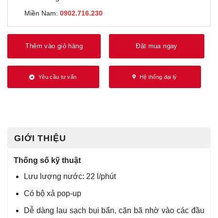
Miền Nam:
0902.716.230
Thêm vào giỏ hàng
Đặt mua ngay
Yêu cầu tư vấn
Hệ thống đại lý
GIỚI THIỆU
Thống số kỹ thuật
Lưu lượng nước: 22 l/phút
Có bộ xả pop-up
Dễ dàng lau sạch bụi bẩn, cặn bã nhờ vào các đầu