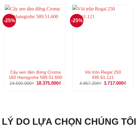
1.888.800₫.
là:
47.251.000₫.
là:
1.416.000₫.
35.4
-25%
-25%
Cây sen tắm đứng Croma
Vòi trộn Regal 250
160 Hansgrohe 589.51.600
495.61.121
Giá
18.375.000
₫
Giá
Giá
3.717.000
₫
Giá
24.500.000
₫
4.957.200
₫
gốc
hiện
gốc
hiện
là:
tại
là:
tại
24.500.000₫.
là:
4.957.200₫.
là:
18.375.000₫.
3.717
LÝ DO LỰA CHỌN CHÚNG TÔI