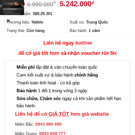
Giá
Giá
5.242.000
₫
₫
6.990.000
gốc
hiện
Mã sản phẩm:
589.29.301
là:
tại
✕
6.990.000₫.
là:
Thương hiệu:
Hafele
Xuất xứ:
Trung Quốc
5.242.000₫.
Trạng thái:
Còn hàng
Bảo hành:
1 năm
Liên hệ ngay
hotline
để có giá tốt hơn và nhận voucher tới 5tr
Miễn phí
lắp đặt & vận chuyển toàn quốc
Cam kết xuất xứ & bảo hành
chính hãng
Thanh toán linh hoạt - có trả góp
Bảo hành
1 đổi 1 trong vòng 3 ngày
Sửa chữa, Chăm sóc
ngay cả khi sản phẩm hết hạn
bảo hành.
Liên hệ để có
GIÁ TỐT
hơn giá website
Miền Bắc:
0943 980 890
Miền Trung:
0943 848 777