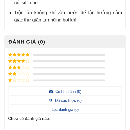
nút silicone.
Trộn lẫn không khí vào nước để tận hưởng cảm
giác thư giãn từ những bọt khí.
ĐÁNH GIÁ (0)
Được xếp
hạng
5
5
Được xếp
sao
hạng
4
5
Được
sao
xếp
Được
hạng
3
xếp
5 sao
Được
hạng
xếp
Có hình ảnh (
0
)
2
5
hạng
sao
1
Đã xác thực (
0
)
5
sao
Lọc đánh giá (
0
)
Chưa có đánh giá nào.