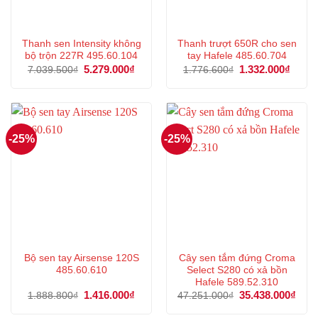
Thanh sen Intensity không
Thanh trượt 650R cho sen
bộ trộn 227R 495.60.104
tay Hafele 485.60.704
Giá
5.279.000
₫
Giá
Giá
1.332.000
₫
Giá
7.039.500
₫
1.776.600
₫
gốc
hiện
gốc
hiện
là:
tại
là:
tại
7.039.500₫.
là:
1.776.600₫.
là:
5.279.000₫.
1.332
-25%
-25%
Bộ sen tay Airsense 120S
Cây sen tắm đứng Croma
485.60.610
Select S280 có xả bồn
Hafele 589.52.310
Giá
1.416.000
₫
Giá
Giá
35.438.000
₫
Giá
1.888.800
₫
47.251.000
₫
gốc
hiện
gốc
hiện
là:
tại
là:
tại