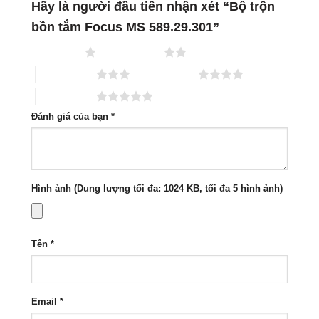
Hãy là người đầu tiên nhận xét “Bộ trộn
bồn tắm Focus MS 589.29.301”
1 trên 5 sao
2 trên 5 sao
3 trên 5 sao
4 trên 5 sao
5 trên 5 sao
Đánh giá của bạn
*
Hình ảnh (Dung lượng tối đa: 1024 KB, tối đa 5 hình ảnh)
Tên
*
Email
*