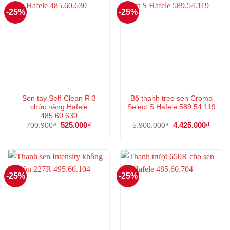
-25%
-25%
Sen tay Self-Clean R 3
Bộ thanh treo sen Croma
chức năng Hafele
Select S Hafele 589.54.119
485.60.630
Giá
525.000
₫
Giá
Giá
4.425.000
₫
Giá
700.900
₫
5.900.000
₫
gốc
hiện
gốc
hiện
là:
tại
là:
tại
700.900₫.
là:
5.900.000₫.
là:
525.000₫.
4.425
-25%
-25%