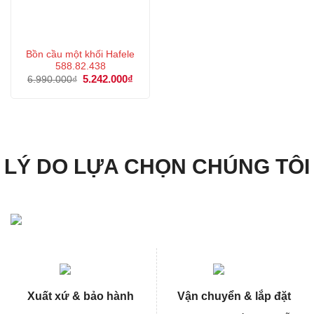
Bồn cầu một khối Hafele
588.82.438
Giá
5.242.000
₫
Giá
6.990.000
₫
gốc
hiện
là:
tại
6.990.000₫.
là:
5.242.000₫.
LÝ DO LỰA CHỌN CHÚNG TÔI
Xuất xứ & bảo hành
Vận chuyển & lắp đặt