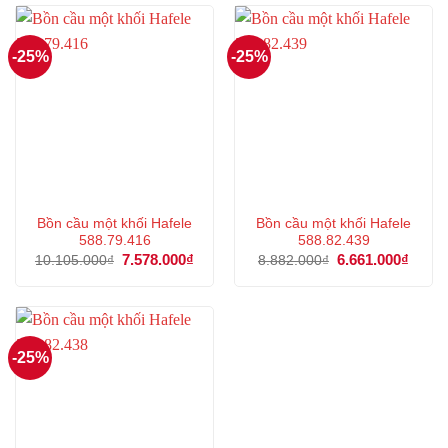
-25%
-25%
Bồn cầu một khối Hafele
Bồn cầu một khối Hafele
588.79.416
588.82.439
Giá
7.578.000
₫
Giá
Giá
6.661.000
₫
Giá
10.105.000
₫
8.882.000
₫
gốc
hiện
gốc
hiện
là:
tại
là:
tại
10.105.000₫.
là:
8.882.000₫.
là:
7.578.000₫.
6.661
-25%