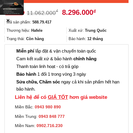
Giá
Giá
8.296.000
₫
₫
11.062.000
gốc
hiện
✕
Mã sản phẩm:
588.79.417
là:
tại
11.062.000₫.
là:
Thương hiệu:
Hafele
Xuất xứ:
Trung Quốc
8.296.000₫.
Trạng thái:
Còn hàng
Bảo hành:
12 tháng
Miễn phí
lắp đặt & vận chuyển toàn quốc
Cam kết xuất xứ & bảo hành
chính hãng
Thanh toán linh hoạt - có trả góp
Bảo hành
1 đổi 1 trong vòng 3 ngày
Sửa chữa, Chăm sóc
ngay cả khi sản phẩm hết hạn
bảo hành.
Liên hệ để có
GIÁ TỐT
hơn giá website
Miền Bắc:
0943 980 890
Miền Trung:
0943 848 777
Miền Nam:
0902.716.230