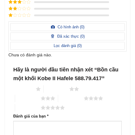
Được xếp
sao
hạng
4
5
Được
sao
xếp
Được
hạng
3
xếp
5 sao
Được
hạng
xếp
Có hình ảnh (
0
)
2
5
hạng
sao
1
Đã xác thực (
0
)
5
sao
Lọc đánh giá (
0
)
Chưa có đánh giá nào.
Hãy là người đầu tiên nhận xét “Bồn cầu
một khối Kobe II Hafele 588.79.417”
1 trên 5 sao
2 trên 5 sao
3 trên 5 sao
4 trên 5 sao
5 trên 5 sao
Đánh giá của bạn
*